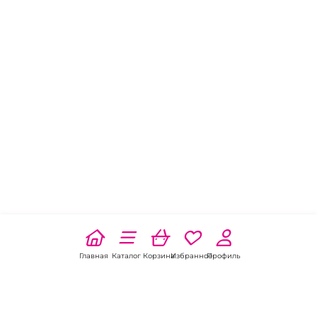
д.9А
Режим работы: пн-вс: 10.00-20.00
смотреть все пункты выдачи Boxberry в
Новокузнецке
Главная
Каталог
Корзина
Избранное
Профиль