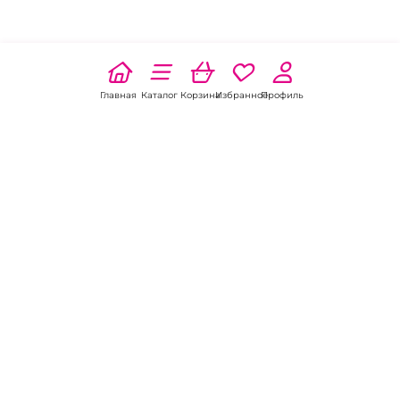
Главная
Каталог
Корзина
Избранное
Профиль
Наши соц
сети:
Если есть
вопросы:
КОНТАКТЫ В НОВОШАХТИНСКЕ
Пункт выдачи