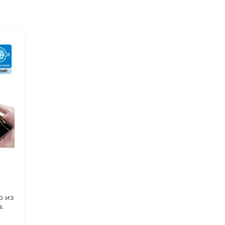
о из
.