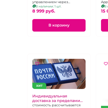
управлением через
App
приложение
при
В наличии: 1 шт.
В 
8 999 pуб.
15 
В корзину
ХИТ
Индивидуальная
доставка за пределами
Российской Федерации
стоимость рассчитывается