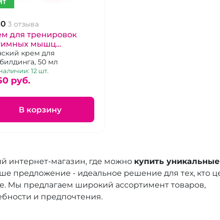
ИТ
.0
3 отзыва
ем для тренировок
тимных мышц
агалища "Интим
ский крем для
билдинга, 50 мл
тнесс" Вумбилдинг
наличии: 12 шт.
50 pуб.
В корзину
ий интернет-магазин, где можно
купить уникальные
аше предложение - идеальное решение для тех, кто ц
ье. Мы предлагаем широкий ассортимент товаров,
бности и предпочтения.