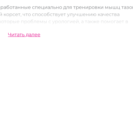
разработанные специально для тренировки мышц тазо
 корсет, что способствует улучшению качества
оторые проблемы с урологией, а также помогает в
Читать далее
ы Кегеля в Октябрьском в ИнтимХаус?
ряд уникальных преимуществ:
е продукты от проверенных производителей.
да, готовая предложить профессиональную помощь 
 товары у нас - мы гарантируем полную
ь персональных данных.
 Октябрьском в ИнтимХаусе?
опе, просто выберите нужный вам товар, добавьте ег
ятия заказа, мы свяжемся с вами для подтверждения