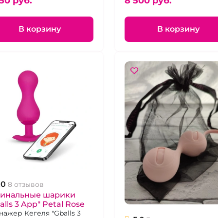
50 pуб.
8 500 pуб.
езаряжаемый
В корзину
В корзину
.0
8 отзывов
гинальные шарики
alls 3 App" Petal Rose
нажер Кегеля "Gballs 3