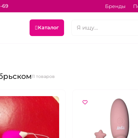
0-69
Бренды
П
Каталог
ябрьском
11 товаров