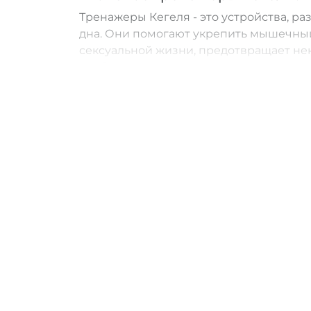
Тренажеры Кегеля - это устройства, 
дна. Они помогают укрепить мышечный
сексуальной жизни, предотвращает нек
реабилитации после родов.
Почему стоит купить тренажер
Выбирая наш секс-шоп, вы получаете 
Мы предлагаем только качественны
У нас вас ждет дружелюбная коман
консультации.
Никто не узнает, что вы приобрели
конфиденциальность и безопасност
Как купить тренажер Кегеля в
Чтобы сделать покупку в нашем секс-ш
корзину и оформите заказ. После прин