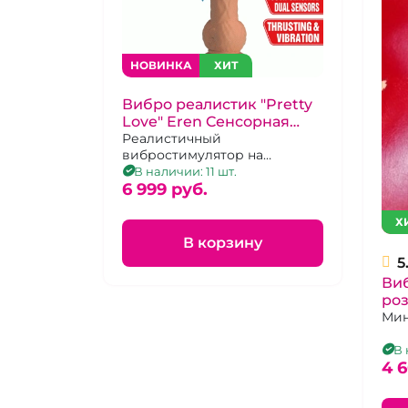
НОВИНКА
ХИТ
Вибро реалистик "Pretty
Love" Eren Cенсорная
технология
Реалистичный
вибростимулятор на
присоске с 5 режимами
В наличии: 11 шт.
вибрации и сенсорным
6 999 pуб.
управлением
поступательных движений
Х
В корзину
5
Виб
ро
на
Мин
уп
В 
4 