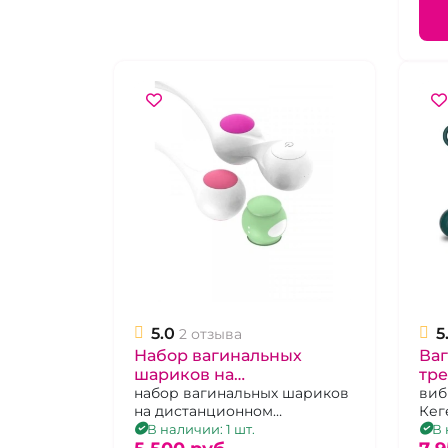
5.0
5
2 отзыва
Набор вагинальных
Ва
шариков на
тре
дистанционном
набор вагинальных шариков
Tow
виб
на дистанционном
Кег
управлении
управлении
оди
В наличии: 1 шт.
В 
ком