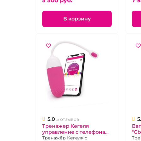
5 500 pуб.
7 9
пер
В корзину
5.0
5
5 отзывов
Тренажер Кегеля
Ва
управление с телефона
"Gb
"Magic Vini" розовый
Тренажёр Кегеля с
Тре