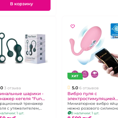
В корзину
ХИТ
.0
5.0
3 отзыва
6 отзывов
гинальные шарики -
Вибро пуля с
нажер кегеля "Fun
электростимуляцией
n" Crystal Duo
рационный тренажер
"Pretty love" Doreen
Миниатюрное вибро яйц
еля с утяжелителем,
нежно розового силикона
управление с
нарный шарик в
наличии: 1 шт.
В наличии: 1 шт.
приложения.
плекте, темно-зеленый,