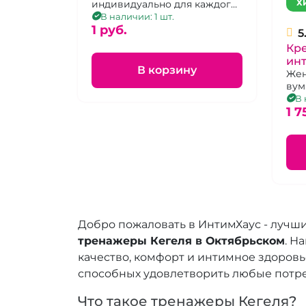
Х
индивидуально для каждого
клиента (указанная цена в 1
В наличии: 1 шт.
рубль не является
1 pуб.
5
окончательной)
Кр
ин
В корзину
вл
Жен
вум
Фи
В 
1 7
Добро пожаловать в ИнтимХаус - лучш
тренажеры Кегеля в Октябрьском
. Н
качество, комфорт и интимное здоров
способных удовлетворить любые потре
Что такое тренажеры Кегеля?