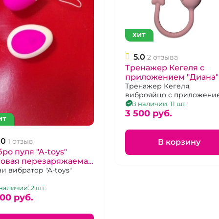
ХИТ
5.0
2 отзыва
Тренажер Кегеля с
приложением "Диана"
Тренажер Кегеля,
виброяйцо с приложени
"Диана"
В наличии: 11 шт.
3 500 pуб.
ИТ
.0
1 отзыв
В корзину
ро пуля "A-toys"
зовая перезаряжаемая
 дистанционном
и вибратор "A-toys"
равлении
наличии: 2 шт.
600 pуб.