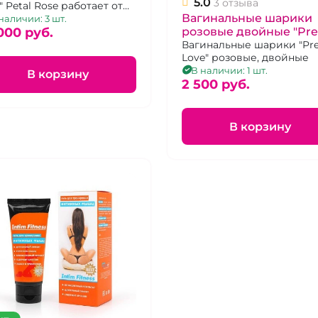
5.0
3 отзыва
" Petal Rose работает от
Вагинальные шарики
ложения Magic Kegel
наличии: 3 шт.
000 pуб.
розовые двойные "Pre
Love"
Вагинальные шарики "Pre
Love" розовые, двойные
В наличии: 1 шт.
В корзину
2 500 pуб.
В корзину