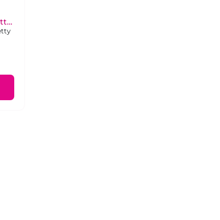
tty
tty