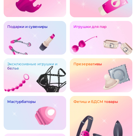
Подарки и сувениры
Игрушки для пар
Эксклюзивные игрушки и
Презервативы
белье
Мастурбаторы
Фетиш и БДСМ товары