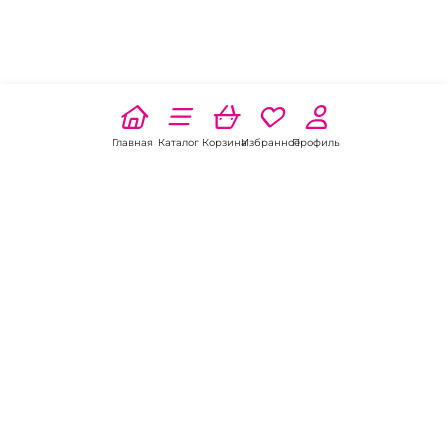
Главная
Каталог
Корзина
Избранное
Профиль
Наши соц
сети:
Если есть
вопросы:
КОНТАКТЫ В РОСТОВЕ-НА-ДОНУ