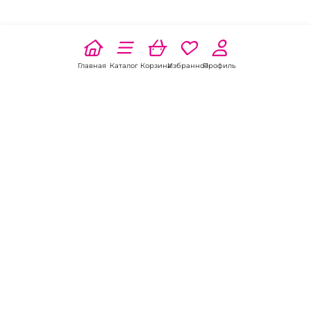
Главная
Каталог
Корзина
Избранное
Профиль
Наши соц
сети:
Если есть
вопросы:
КОНТАКТЫ В УССУРИЙСКЕ
Пункт выдачи