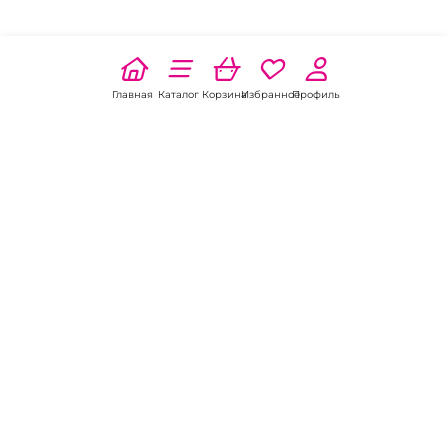
Главная
Каталог
Корзина
Избранное
Профиль
Наши соц
сети:
Если есть
вопросы:
КОНТАКТЫ В УССУРИЙСКЕ
Пункт выдачи