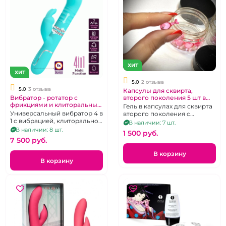
ХИТ
ХИТ
5.0
2 отзыва
5.0
3 отзыва
Капсулы для сквирта,
Вибратор - ротатор с
второго поколения 5 шт в
фрикциями и клиторальным
баночке
Гель в капсулах для сквирта
стимулятором "PrettyLove"
Универсальный вибратор 4 в
второго поколения с
Twinkled Tenderness голубой
1 с вибрацией, клиторальной
эфирным маслом
В наличии: 7 шт.
стимуляцией, вращением и
В наличии: 8 шт.
1 500 pуб.
возвратно-поступательными
7 500 pуб.
движениями
В корзину
В корзину