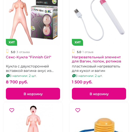
ХИТ
ХИТ
5.0
3 отзыва
5.0
1 отзыв
Секс-Кукла "Finnish Girl"
Нагревательный элемент
для Вагин, попок, ротиков
Кукла с двухсторонней
пластиковый нагреватель
вставкой вагина-анус из
для кукол и вагин
кибер кожи.
В наличии: 2 шт.
В наличии: 2 шт.
8 700 pуб.
1 500 pуб.
В корзину
В корзину