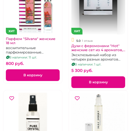
ХИТ
ХИТ
Парфюм "Silvana" женские
5.0
1 отзыв
18 мл
Духи с феромонами "Hot"
восхитительные
женские сет из 4 ароматов,
парфюмированные
4х5 мл
Эксклюзывный набор из
композиции для
В наличии: 11 шт.
четырех разных ароматов
привлечения мужчин,
800 pуб.
небольшого размера.
В наличии: 1 шт.
ароматы в ассортименте, 18
Объем-5мл.
мл
5 300 pуб.
В корзину
В корзину