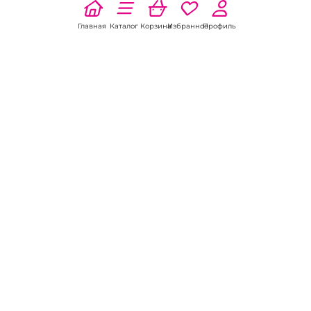
Главная
Каталог
Корзина
Избранное
Профиль
Наши соц
сети:
Если есть
вопросы:
КОНТАКТЫ В АХТУБИНСКЕ
Пункт выдачи
ул. Циолковского, 1а
8 (800) 301-70-69