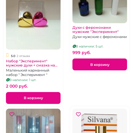
Духи с феромонами
мужские "Эксперимент"
Духи мужские с феромонами
В наличии: 5 шт.
999 pуб.
5.0
2 отзыва
Набор "Эксперимент"
В корзину
мужские духи + смазка на
водной основе
Маленький карманный
набор " Эксперимент "
В наличии: 1 шт.
2 000 pуб.
В корзину