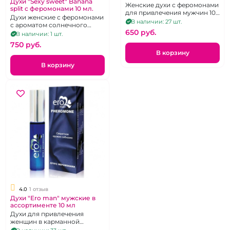
Духи "Sexy sweet" Banana
ассортименте 10 мл
Женские духи с феромонами
split с феромонами 10 мл.
для привлечения мужчин 10
Духи женские с феромонами
мг.
В наличии: 27 шт.
с ароматом солнечного
650 pуб.
банана.
В наличии: 1 шт.
750 pуб.
В корзину
В корзину
4.0
1 отзыв
Духи "Ero man" мужские в
ассортименте 10 мл
Духи для привлечения
женщин в карманной
упаковке 10 мл.