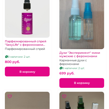
Парфюмированный спрей
"SexyLife" с феромонами
женский № 32
Парфюмированный спрей
Духи "Эксперимент" мини
мужские с феромонами
В наличии: 2 шт.
Карманные духи с
800 pуб.
феромонами
В наличии: 2 шт.
В корзину
699 pуб.
В корзину