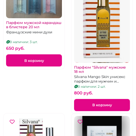
Парфюм мужской карандаш
в блистере 20 мл
Французские мини духи
В наличии: 3 шт.
650 pуб.
В корзину
Парфюм "Silvana" мужские
18 мл
Silvana Mango Skin унисекс
парфюм для мужчин и
женщин
В наличии: 2 шт.
800 pуб.
В корзину