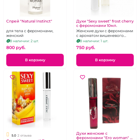
Спрей "Natural Instinct"
Духи "Sexy sweet" frost cherry
с феромонами 10мл.
для тела с феромонами,
Женские духи с феромонами
женский
с ароматом вишеневого
мороженого.
В наличии: 2 шт.
В наличии: 1 шт.
800 pуб.
750 pуб.
В корзину
В корзину
Духи женские с
5.0
2 отзыва
феромонами "Ero woman" в