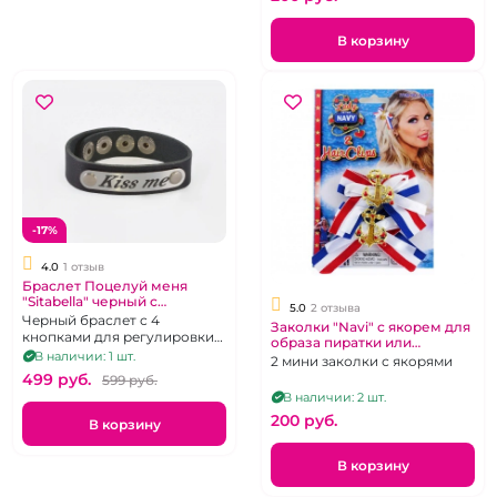
В корзину
-17%
4.0
1 отзыв
Браслет Поцелуй меня
"Sitabella" черный с
5.0
2 отзыва
клепками
Черный браслет с 4
Заколки "Navi" с якорем для
кнопками для регулировки
образа пиратки или
по запястью, гравировка на
В наличии: 1 шт.
морячки
2 мини заколки с якорями
металле "Kiss me"
499 pуб.
599 pуб.
В наличии: 2 шт.
200 pуб.
В корзину
В корзину