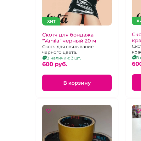
Х
ХИТ
Ско
Скотч для бондажа
кра
"Vanila" черный 20 м
Ско
Скотч для связывание
кра
чёрного цвета.
В 
В наличии: 3 шт.
60
600 pуб.
В корзину