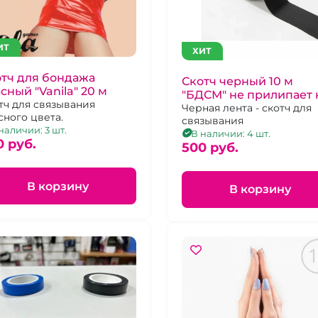
ИТ
ХИТ
тч для бондажа
Скотч черный 10 м
сный "Vanila" 20 м
"БДСМ" не прилипает 
тч для связывания
волоскам
Черная лента - скотч для
сного цвета.
связывания
наличии: 3 шт.
В наличии: 4 шт.
0 pуб.
500 pуб.
В корзину
В корзину