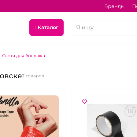
Бренды
П
Каталог
Скотч для бондажа
цовске
7 товаров