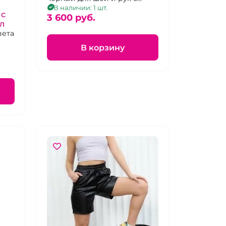
наручниками.
В наличии: 1 шт.
 с
3 600 pуб.
л
вета
В корзину