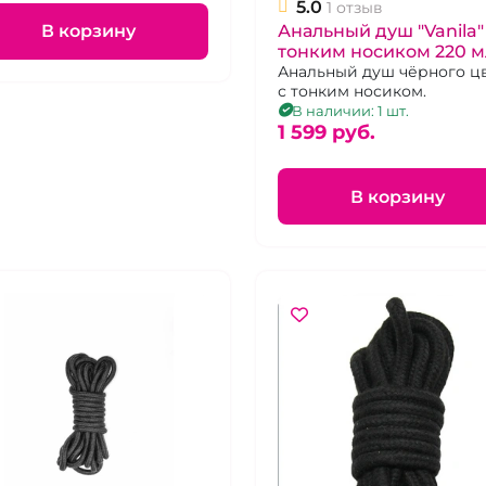
5.0
1 отзыв
В корзину
Анальный душ "Vanila"
тонким носиком 220 м
Анальный душ чёрного ц
с тонким носиком.
В наличии: 1 шт.
1 599 pуб.
В корзину