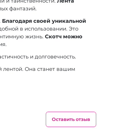
ши и таинственности.
Лента
лых фантазий.
.
Благодаря своей уникальной
удобной в использовании. Это
 интимную жизнь.
Скотч можно
ия.
ластичность и долговечность.
й лентой. Она станет вашим
Оставить отзыв