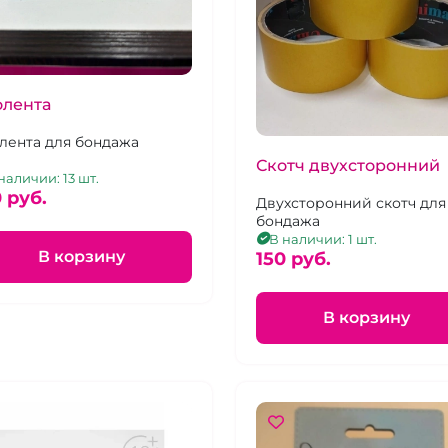
олента
лента для бондажа
Скотч двухсторонний
наличии: 13 шт.
 pуб.
Двухсторонний скотч для
бондажа
В наличии: 1 шт.
В корзину
150 pуб.
В корзину