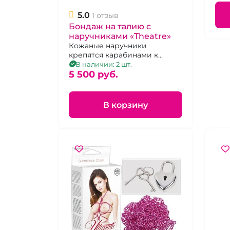
5.0
1 отзыв
Бондаж на талию с
наручниками «Theatre»
Кожаные наручники
крепятся карабинами к
бедрам на расстоянии 15
В наличии: 2 шт.
сантиметров
5 500 pуб.
В корзину