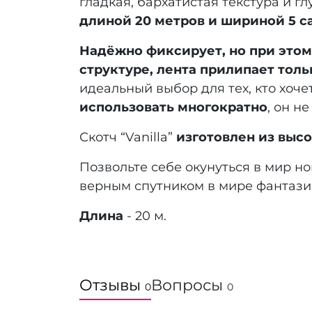
гладкая, бархатистая текстура и 
длиной 20 метров и шириной 5 с
Надёжно фиксирует, но при этом
структуре, лента прилипает толь
идеальный выбор для тех, кто хоч
использовать многократно
, он н
Скотч “Vanilla”
изготовлен из выс
Позвольте себе окунуться в мир н
верным спутником в мире фантазий
Длина
- 20 м.
Отзывы
Вопросы
0
0