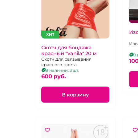
Из
ХИТ
Изо
Скотч для бондажа
красный "Vanila" 20 м
В 
Скотч для связывания
100
красного цвета.
В наличии: 3 шт.
600 pуб.
В корзину