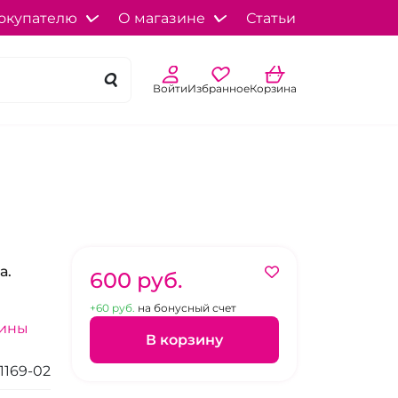
окупателю
О магазине
Статьи
Войти
Избранное
Корзина
а.
600 pуб.
+60 pуб.
на бонусный счет
зины
В корзину
1169-02