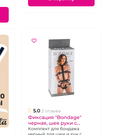
5.0
2 отзыва
Фиксация "Bondage"
черная, шея руки с
дополнительным
Комплект для бондажа
черный для шеи и рук с
бондажем на руки