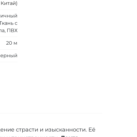
 Китай)
тичный
Ткань с
а, ПВХ
20 м
Черный
щение страсти и изысканности. Её