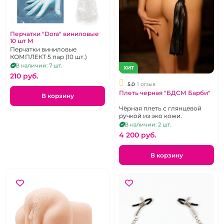
Перчатки "Dora" виниловые
10 шт М
Перчатки виниловые
КОМПЛЕКТ 5 пар (10 шт.)
В наличии: 7 шт.
ХИТ
210 pуб.
5.0
1 отзыв
Плеть черная "БДСМ Барби"
В корзину
Чёрная плеть с глянцевой
ручкой из эко кожи.
В наличии: 2 шт.
4 200 pуб.
В корзину