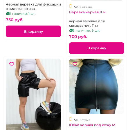
Черная веревка для фиксации
5.0
2 отзыва
в виде канатика.
Веревка черная 11 м
В наличии: 1 шт.
750 pуб.
черная веревка для
связывания, 11 м
В наличии: 9 шт.
В корзину
700 pуб.
В корзину
5.0
1 отзыв
Юбка черная под кожу М