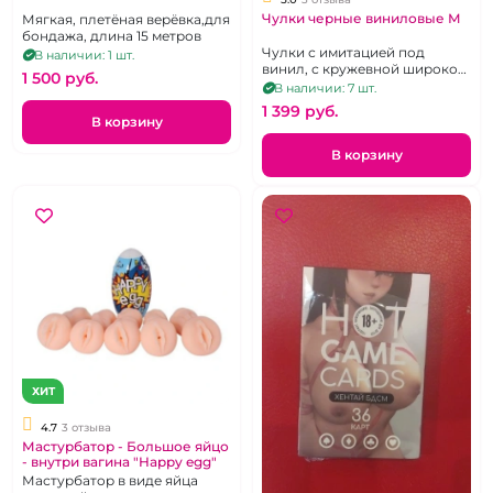
Чулки черные виниловые М
Мягкая, плетёная верёвка,для
бондажа, длина 15 метров
Чулки с имитацией под
В наличии: 1 шт.
винил, с кружевной широко
1 500 pуб.
резинкой на силиконовой
В наличии: 7 шт.
основе
1 399 pуб.
В корзину
В корзину
ХИТ
4.7
3 отзыва
Мастурбатор - Большое яйцо
- внутри вагина "Happy egg"
Мастурбатор в виде яйца