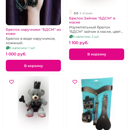
5.0
3 отзыва
Брелок Зайчик "БДСМ" в
маске
Изумительный брелок
Брелок наручники "БДСМ" из
"БДСМ" зайчик в маске, цвета
кожи
в ассортименте
В наличии: 2 шт.
Брелок в виде наручников,
1 100 pуб.
кожаный.
В наличии: 1 шт.
1 000 pуб.
В корзину
В корзину