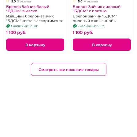
5.0
3 отзыва
5.0
4 отзыва
Брелок Зайчик белый
Брелок Зайчик лиловый
"БДСМ" в маске
"БДСМ" с плетью
Изящный брелок-зайчик
Брелок зайчик "БДСМ"
"БДСМ" цвета в ассортименте
лиловый с кожанной
плеткой, цвета в
В наличии: 2 шт.
В наличии: 3 шт.
ассортименте
1 100 pуб.
1 100 pуб.
В корзину
В корзину
Смотреть все похожие товары