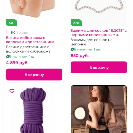
ХИТ
ХИТ
Зажимы для сосков "БДСМ" с
5.0
1 отзыв
черными силиконовыми
Вагина кибер кожа с
наконечниками
Зажимы для сосков на
волосками девственница
цепочке
Вагина девственница с
В наличии: 1 шт.
волосиками киберкожа
850 pуб.
В наличии: 1 шт.
4 899 pуб.
В корзину
В корзину