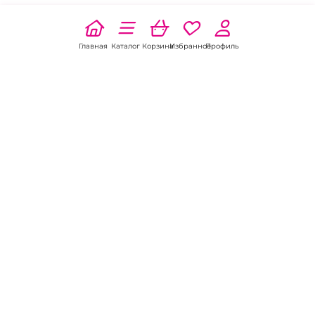
Главная
Каталог
Корзина
Избранное
Профиль
Наши соц
сети:
Если есть
вопросы:
КОНТАКТЫ В НИКЕЛЕ
8 (800) 301-70-69
intimhouse@mail.ru
КАТАЛОГ