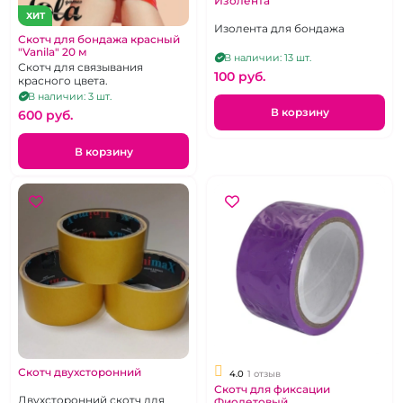
Изолента
ХИТ
Изолента для бондажа
Скотч для бондажа красный
"Vanila" 20 м
В наличии: 13 шт.
Скотч для связывания
100 pуб.
красного цвета.
В наличии: 3 шт.
В корзину
600 pуб.
В корзину
Скотч двухсторонний
4.0
1 отзыв
Скотч для фиксации
Двухсторонний скотч для
Фиолетовый