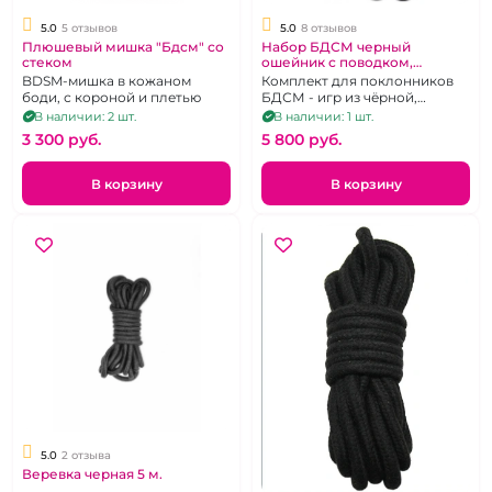
5.0
5 отзывов
5.0
8 отзывов
Плюшевый мишка "Бдсм" со
Набор БДСМ черный
стеком
ошейник с поводком,
наручники, шлепалка
BDSM-мишка в кожаном
Комплект для поклонников
"ИнтимХаус"
боди, с короной и плетью
БДСМ - игр из чёрной,
натуральной кожи:
В наличии: 2 шт.
В наличии: 1 шт.
наручники WildCat, ошейник
3 300 pуб.
5 800 pуб.
премиум, паддл "шлепай-ка
сердце любимого", петля -
поводок.
В корзину
В корзину
5.0
2 отзыва
Веревка черная 5 м.