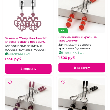
ХИТ
Зажимы вилы с красным
Зажимы "Crazy Handmade"
украшением
классические с розовым
Зажимы для сосков с
кожаным резным узором
Классические зажимы с
красными бусинами.
розовым кожаным узором
В наличии: 3 шт.
В наличии: 1 шт.
1 300 pуб.
1 550 pуб.
В корзину
В корзину