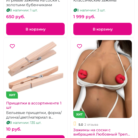
Игривые зажимы на соски с
Классические зажимы
золотыми бубенчиками
В наличии: 1 шт.
В наличии: 3 шт.
650 pуб.
1 999 pуб.
В корзину
В корзину
ХИТ
Прищепки в ассортименте 1
шт
Бельевые прищепки, форма/
ХИТ
длина/цвет/материал в
ассортименте
В наличии: 135 шт.
5.0
2 отзыва
10 pуб.
Зажимы на соски с
вибрацией Любовный Трепет