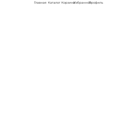
Главная
Каталог
Корзина
Избранное
Профиль
Наши соц
сети:
Если есть
вопросы:
КОНТАКТЫ В НИКЕЛЕ
8 (800) 301-70-69
intimhouse@mail.ru
КАТАЛОГ
Подарки и сувениры