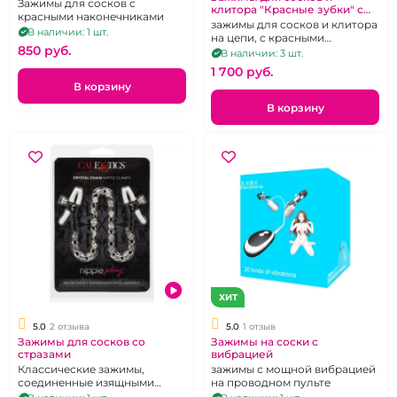
силиконовыми
Зажимы для сосков с
клитора "Красные зубки" с
наконечниками
красными наконечниками
красными силиконовыми
зажимы для сосков и клитора
В наличии: 1 шт.
наконечниками
на цепи, с красными
850 pуб.
наконечниками
В наличии: 3 шт.
1 700 pуб.
В корзину
В корзину
ХИТ
5.0
2 отзыва
5.0
1 отзыв
Зажимы для сосков со
Зажимы на соски с
стразами
вибрацией
Классические зажимы,
зажимы с мощной вибрацией
соединенные изящными
на проводном пульте
бусами