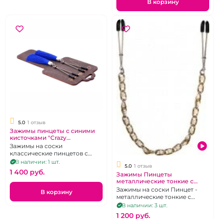
В корзину
5.0
1 отзыв
Зажимы пинцеты с синими
кисточками "Crazy
Handmade" .
Зажимы на соски
классические пинцетов с
синими кисточками на
В наличии: 1 шт.
5.0
1 отзыв
концах.
1 400 pуб.
Зажимы Пинцеты
металлические тонкие с
золотой цепочкой
Зажимы на соски Пинцет -
В корзину
"Penthouse"
металлические тонкие с
золотой цепочкой
В наличии: 3 шт.
1 200 pуб.