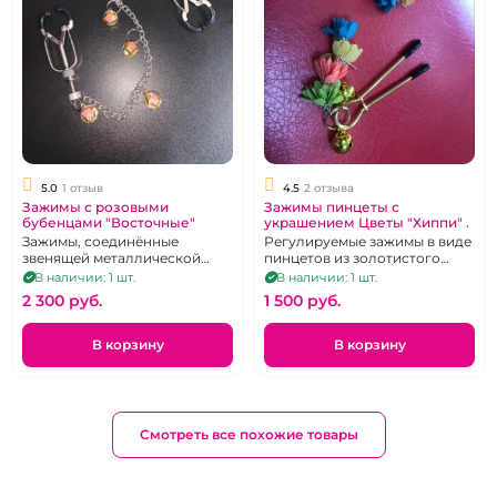
5.0
1 отзыв
4.5
2 отзыва
Зажимы с розовыми
Зажимы пинцеты с
бубенцами "Восточные"
украшением Цветы "Хиппи" .
Зажимы, соединённые
Регулируемые зажимы в виде
звенящей металлической
пинцетов из золотистого
цепочкой
металла.
В наличии: 1 шт.
В наличии: 1 шт.
2 300 pуб.
1 500 pуб.
В корзину
В корзину
Смотреть все похожие товары