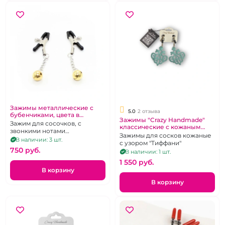
Зажимы металлические с
5.0
2 отзыва
бубенчиками, цвета в
Зажимы "Crazy Handmade"
ассортименте (фиолетовый,
Зажим для сосочков, с
классические с кожаным
желтый, зеленый)
звонкими нотами
резным узором тиффани
Зажимы для сосков кожаные
удовольствия.
В наличии: 3 шт.
с узором "Тиффани"
750 pуб.
В наличии: 1 шт.
1 550 pуб.
В корзину
В корзину