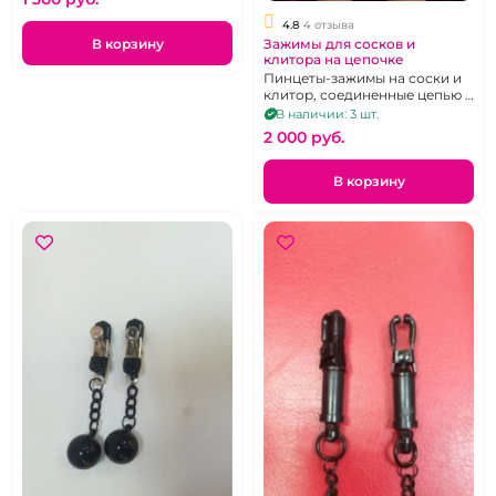
4.8
4 отзыва
Зажимы для сосков и
В корзину
клитора на цепочке
Пинцеты-зажимы на соски и
клитор, соединенные цепью и
кольцом.
В наличии: 3 шт.
2 000 pуб.
В корзину