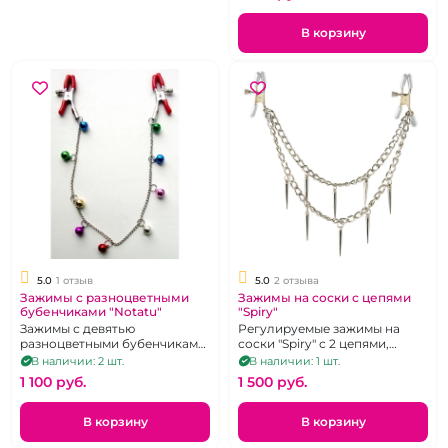
В корзину
5.0
1 отзыв
5.0
2 отзыва
Зажимы с разноцветными
Зажимы на соски с цепями
бубенчиками "Notatu"
"Spiry"
Зажимы с девятью
Регулируемые зажимы на
разноцветными бубенчиками
соски "Spiry" с 2 цепями,
на тонкой серебристой
украшенные шипами
В наличии: 2 шт.
В наличии: 1 шт.
цепочке.
1 100 pуб.
1 500 pуб.
В корзину
В корзину