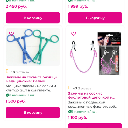
В наличии: 1 шт.
В наличии: 1 шт.
2 450 pуб.
1 999 pуб.
В корзину
В корзину
5.0
3 отзыва
Зажимы на соски "Ножницы
медицинские" белые
Мощные зажимы на соски и
4.7
3 отзыва
клитор, 2шт в комплекте.
Зажимы на соски с
В наличии: 1 шт.
фиолетовой цепочкой и
1 500 pуб.
шариками -подвесками
Зажимы с подвеской
соединенные фиолетовой
цепочкой
В наличии: 1 шт.
В корзину
1 100 pуб.