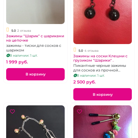
5.0
2 отзыва
Зажимы "Шарик" с шариками
на цепочке
зажимы - тиски для сосков с
шариком
5.0
4 отзыва
В наличии: 1 шт.
Зажимы на соски Клешни с
грузиком "Шарики" .
1 999 pуб.
Пикантные черные зажимы
для сосков из прочной
В корзину
латуни.
В наличии: 1 шт.
2 500 pуб.
В корзину