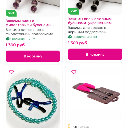
ХИТ
ХИТ
Зажимы вилы с черным
Зажимы вилы с
бусинами -украшением
фиолетовыми бусинами -
Зажимы для сосков с
украшением
Зажимы для сосков с
чёрными подвесками
фиолетовыми подвесками.
В наличии: 3 шт.
В наличии: 3 шт.
1 300 pуб.
1 300 pуб.
В корзину
В корзину
5.0
1 отзыв