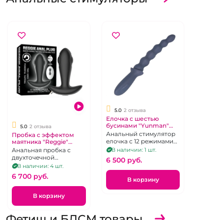
5.0
2 отзыва
Елочка с шестью
бусинами "Yunman"
5.0
2 отзыва
синяя рельефная
Анальный стимулятор
Пробка с эффектом
елочка с 12 режимами
маятника "Reggie"
вибрации
черная с вибро на д.у
В наличии: 1 шт.
Анальная пробка с
пульте
двухточечной
6 500 pуб.
вибрацией с
В наличии: 4 шт.
беспроводным пультом
6 700 pуб.
В корзину
В корзину
Фетиш и БДСМ товары