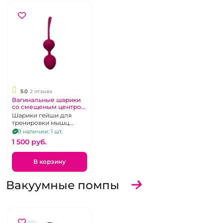
5.0
2 отзыва
Вагинальные шарики
со смещеным центром
тяжести
Шарики гейши для
тренировки мышц
Кегеля
В наличии: 1 шт.
1 500 pуб.
В корзину
Вакуумные помпы