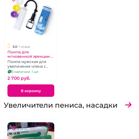
5.0
1 отзыв
Помпа для
мгновенной эрекции и
роста члена
Помпа мужская для
поршневая "Mans
увеличения члена с
pump"
поршневым
В наличии: 1 шт.
механизмом и 3
2 700 pуб.
сменными
уплотнителями
В корзину
Увеличители пениса, насадки