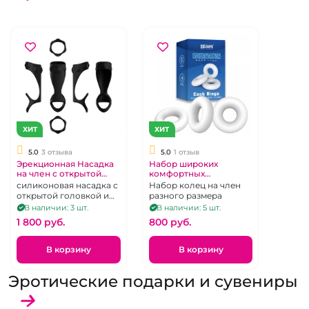
ХИТ
ХИТ
5.0
3 отзыва
5.0
1 отзыв
Эрекционная Насадка
Набор широких
на член c открытой
комфортных
головкой "Pallas" из
эрекционных колец
силиконовая насадка с
Набор колец на член
силикона
"Cock Rings" белые
открытой головкой и
разного размера
разного размера
подхватом для
В наличии: 3 шт.
В наличии: 5 шт.
мошонки
1 800 pуб.
800 pуб.
В корзину
В корзину
Эротические подарки и сувениры