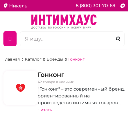
8 (800) 301-70-69
Никель
Главная
Каталог
Бренды
Гонконг
Гонконг
42 товара в наличии
"Гонконг" – это современный бренд,
ориентированный на
производство интимных товаров
высочайшего качества.
Читать
Ассортимент бренда включает в
себя вагинальные шарики, секс-