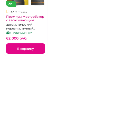
ХИТ
5.0
2 отзыва
Премиум Мастурбатор
с засасывающим
эффектом и зарядной
автоматический
станцией "No6" в тубе
нереалистичный
мастурбатор с
В наличии: 1 шт.
вибрацией и вакуумом,
62 000 pуб.
перезаряжаемый,
сенсорная панель
управления
В корзину