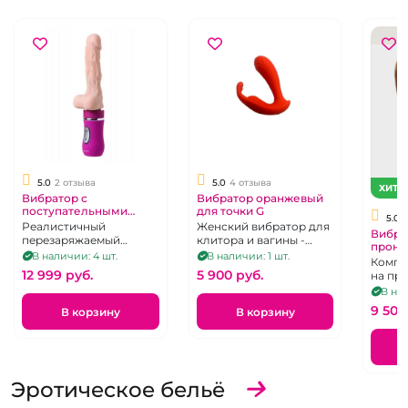
5.0
2 отзыва
5.0
4 отзыва
ХИТ
Вибратор с
Вибратор оранжевый
поступательными
для точки G
5.0
движениями "Ailighter"
Реалистичный
Женский вибратор для
Вибра
фиолетовая ручка
перезаряжаемый
клитора и вагины -
прони
реалистичный
вибратор с функцией
вагинальная пробка
В наличии: 4 шт.
В наличии: 1 шт.
бесп
Компа
"Up-Daun" и удобной
пульт
12 999 pуб.
5 900 pуб.
на пр
рукоятью.
двойн
В нал
прони
9 500
В корзину
В корзину
Эротическое бельё