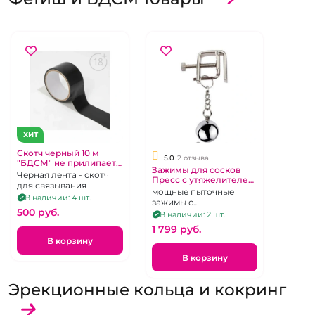
ХИТ
Скотч черный 10 м
5.0
2 отзыва
"БДСМ" не прилипает
Зажимы для сосков
к волоскам
Черная лента - скотч
Пресс с утяжелителем
для связывания
- шариком
мощные пыточные
В наличии: 4 шт.
зажимы с
500 pуб.
утяжелителем в виде
В наличии: 2 шт.
шариков
1 799 pуб.
В корзину
В корзину
Эрекционные кольца и кокринг