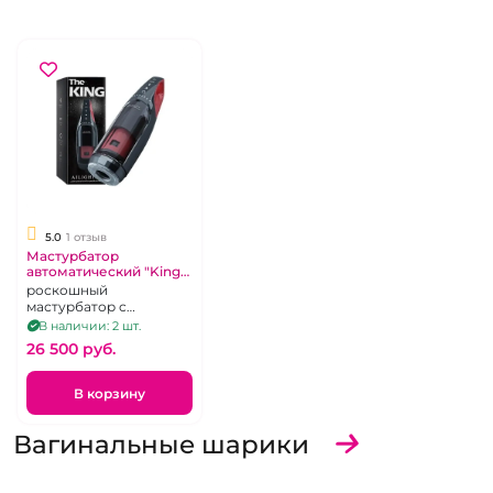
5.0
1 отзыв
Мастурбатор
автоматический "King"
в тубе
роскошный
мастурбатор с
автоматической
В наличии: 2 шт.
ротацией и
26 500 pуб.
поступательной
стимуляцией
В корзину
Вагинальные шарики