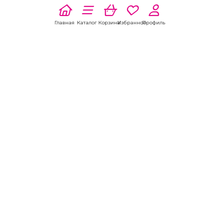
Главная
Каталог
Корзина
Избранное
Профиль
Наши соц
сети:
Если есть
вопросы:
КОНТАКТЫ В НИКЕЛЕ
8 (800) 301-70-69
intimhouse@mail.ru
КАТАЛОГ