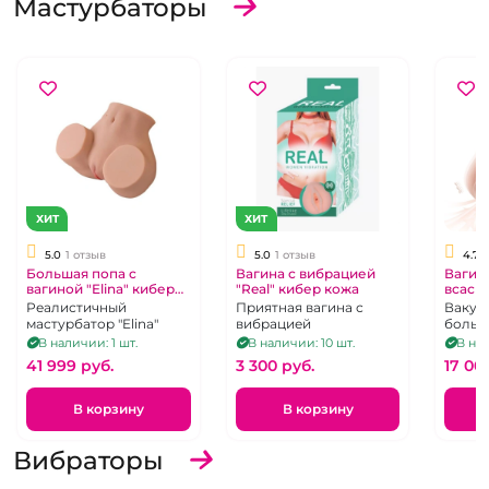
Мастурбаторы
ХИТ
ХИТ
5.0
1 отзыв
5.0
1 отзыв
4.7
Большая попа с
Вагина с вибрацией
Вагин
вагиной "Elina" кибер
"Real" кибер кожа
всасы
кожа
вибра
Реалистичный
Приятная вагина с
Вакуу
Suctr
мастурбатор "Elina"
вибрацией
больш
члена
В наличии: 1 шт.
В наличии: 10 шт.
В нал
губка
41 999 pуб.
3 300 pуб.
17 00
В корзину
В корзину
Вибраторы