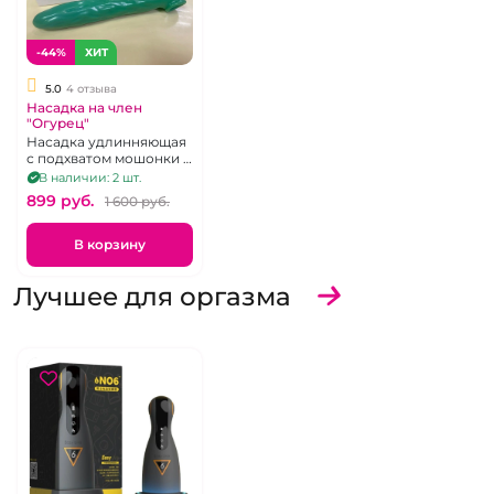
-44%
ХИТ
5.0
4 отзыва
Насадка на член
"Огурец"
Насадка удлинняющая
с подхватом мошонки в
виде огурца
В наличии: 2 шт.
899 pуб.
1 600 pуб.
В корзину
Лучшее для оргазма