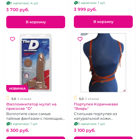
В наличии: 1 шт.
В наличии: 4 шт.
3 999 pуб.
3 700 pуб.
В корзину
В корзину
НОВИНКА
5.0
2 отзыва
5.0
2 отзыва
Фаллоимитатор мулат на
Портупея Коричневая
присоске "D"
"Вихрь"
Воплотите свои самые
Стильная портупея из
тайные фантазии с помощью
натуральной кожи
этого великолепного
коричневого цвета.
В наличии: 1 шт.
В наличии: 1 шт.
фаллоимитатора, который
6 300 pуб.
3 100 pуб.
исполнит все ваши желания
безупречно