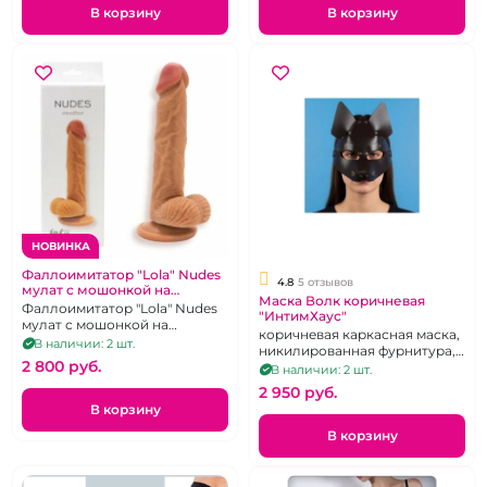
В корзину
В корзину
НОВИНКА
Фаллоимитатор "Lola" Nudes
4.8
5 отзывов
мулат с мошонкой на
Маска Волк коричневая
присоске
Фаллоимитатор "Lola" Nudes
"ИнтимХаус"
мулат с мошонкой на
коричневая каркасная маска,
присоске
В наличии: 2 шт.
никилированная фурнитура,
2 800 pуб.
крепление - регулируемая
В наличии: 2 шт.
резинка
2 950 pуб.
В корзину
В корзину