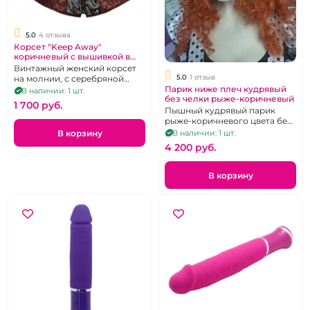
5.0
4 отзыва
Корсет "Keep Away"
коричневый с вышивкой в
средневековом стиле.
Винтажный женский корсет
5.0
1 отзыв
на молнии, с серебряной
Парик ниже плеч кудрявый
аппликацией и
В наличии: 1 шт.
без челки рыже-коричневый
средневековым орнаментом.
1 700 pуб.
Трусики-стринги в
Пышный кудрявый парик
комплекте. Размер XL
рыже-коричневого цвета без
чёлки, ниже плеч
В корзину
В наличии: 1 шт.
4 200 pуб.
В корзину