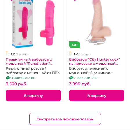
ХИТ
5.0
2 отзыва
5.0
1 отзыв
Правктичный вибратор с
Вибратор "City hunter cock"
мошонкой "Penetration"
на присоске с мошонкой
розовый реалистичный
p1004
Реалистчный розовый
Вибратор телесный с
вибратор с машонкой из ПВХ
мошонкой, 8 режимов
вибрации
В наличии: 5 шт.
В наличии: 2 шт.
3 500 pуб.
3 999 pуб.
В корзину
В корзину
Смотреть все похожие товары