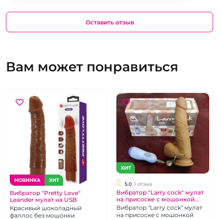
Оставить отзыв
Вам может понравиться
ХИТ
НОВИНКА
ХИТ
5.0
1 отзыв
Вибратор "Larry cock" мулат
Вибратор "Pretty Love"
на присоске с мошонкой
Leander мулат на USB
p2011
Вибратор "Larry cock" мулат
Красивый шоколадный
на присоске с мошонкой
фаллос без мошонки