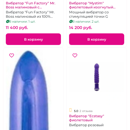
Вибратор "Fun Factory" Mr.
Вибратор "Mystim"
Boss малиновый с
фиолетовый изогнутый
реалистичной головкой
перезаряжаемый
Вибратор "Fun Factory" Mr.
Мощный вибратор со
Boss малиновый из 100%
стимуляцией точки G
медицинского силикона с
В наличии: 1 шт.
В наличии: 2 шт.
реалистичной головкой
11 400 pуб.
14 200 pуб.
В корзину
В корзину
5.0
2 отзыва
Вибратор "Ecstasy"
фиолетовый
Вибратор розовый