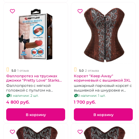
5.0
1 отзыв
5.0
2 отзыва
Фаллопротез на трусиках
Корсет "Keep Away"
джокки "Pretty Love" Starks
коричневый с вышивкой 3XL
мулат реалистик
Фаллопротез с мягкой
шикарный парчовый корсет с
головкой с пультом на
вышивкой на шнуровке и
трусиках
молнии
В наличии: 2 шт.
В наличии: 1 шт.
4 800 pуб.
1 700 pуб.
В корзину
В корзину