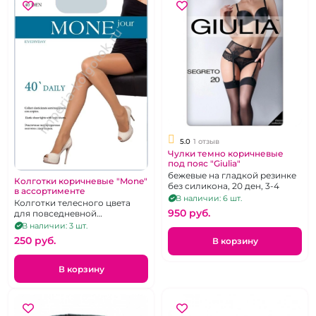
5.0
1 отзыв
Чулки темно коричневые
под пояс "Giulia"
бежевые на гладкой резинке
Колготки коричневые "Mone"
без силикона, 20 ден, 3-4
в ассортименте
В наличии: 6 шт.
Колготки телесного цвета
950 pуб.
для повседневной
носки.Размер-2
В наличии: 3 шт.
250 pуб.
В корзину
В корзину