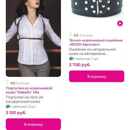
5.0
3 отзыва
Темно-коричневый ошейник
«BDSM Арсенал»
Ошейник из натуральной
кожа на велюровой
подкладке изнутри
В наличии: 1 шт.
2 700 pуб.
В корзину
5.0
3 отзыва
Портупея из коричневой
кожи "Rebelts" Mia
Портупея на тело из
натуральной кожи
В наличии: 2 шт.
3 100 pуб.
В корзину