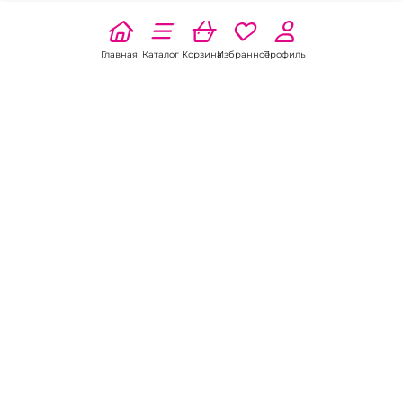
Главная
Каталог
Корзина
Избранное
Профиль
Наши соц
сети:
Если есть
вопросы:
КОНТАКТЫ В НИКЕЛЕ
8 (800) 301-70-69
intimhouse@mail.ru
КАТАЛОГ