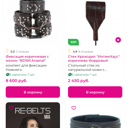
ХИТ
5.0
2 отзыва
4.9
8 отзывов
Фиксация коричневая с
Стек Крокодил "ИнтимХаус"
мехом "BDSM Arsenal"
коричнево-бордовый
комлект для фиксации
Стильный стек из
Нижнего
натуральной кожи с
тиснением под крокодила
В наличии: 1 шт.
В наличии: 1 шт.
цвета Бордо
8 600 pуб.
2 450 pуб.
В корзину
В корзину