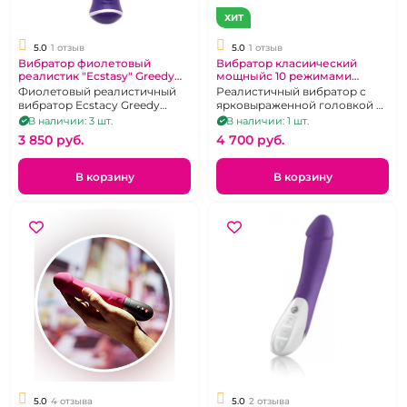
ХИТ
5.0
1 отзыв
5.0
1 отзыв
Вибратор фиолетовый
Вибратор класиический
реалистик "Ecstasy" Greedy
мощныйс 10 режимами
Dong
"Ecstasy" розовый или
Фиолетовый реалистичный
Реалистичный вибратор с
фиолетовый
вибратор Ecstacy Greedy
ярковыраженной головкой и
Dong.
прорисованными венами
В наличии: 3 шт.
В наличии: 1 шт.
3 850 pуб.
4 700 pуб.
В корзину
В корзину
5.0
4 отзыва
5.0
2 отзыва