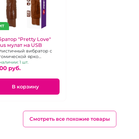
ИТ
ратор "Pretty Love"
us мулат на USB
листичный вибратор с
томической ярко
аженной головкой, 10
наличии: 1 шт.
имов вибрации.
00 pуб.
В корзину
Смотреть все похожие товары