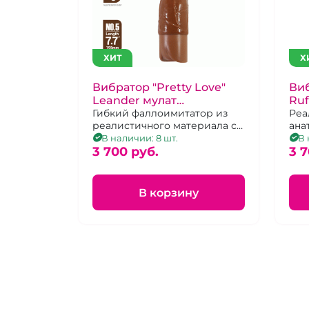
ХИТ
Х
Вибратор "Pretty Love"
Виб
Leander мулат
Ruf
перезаряжаемый
Гибкий фаллоимитатор из
Реа
реалистичного материала с
ана
10 режимами вибрации на
выр
В наличии: 8 шт.
В 
зарядке Type-C
3 700 pуб.
реж
3 7
В корзину