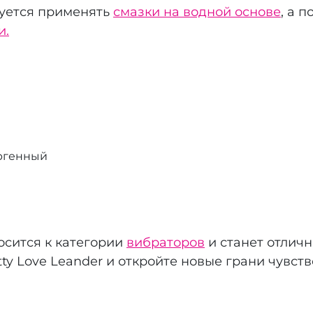
уется применять
смазки на водной основе
, а 
и.
ргенный
осится к категории
вибраторов
и станет отлич
ty Love Leander и откройте новые грани чувств