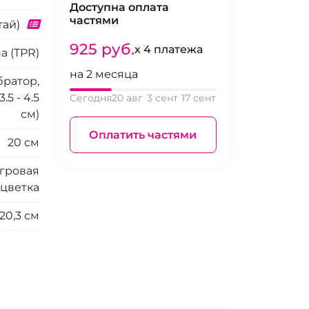
Доступна оплата
частями
тай)
925 pуб.
x 4 платежа
а (TPR)
на 2 месяца
братор,
5 - 4.5
Сегодня
20 авг
3 сент
17 сент
см)
Оплатить частями
20 см
гровая
цветка
20,3 см