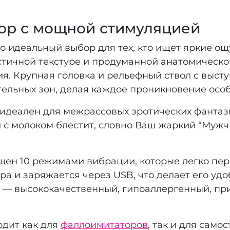
ор с мощной стимуляцией
о идеальный выбор для тех, кто ищет яркие о
стичной текстуре и продуманной анатомическо
я. Крупная головка и рельефный ствол с выс
ельных зон, делая каждое проникновение осо
 идеален для межрассовых эротических фантаз
 с молоком блестит, словно Ваш жаркий “Мужч
ен 10 режимами вибрации, которые легко пер
ора и заряжается через USB, что делает его уд
 — высококачественный, гипоаллергенный, пр
одит как для
фаллоимитаторов
, так и для само