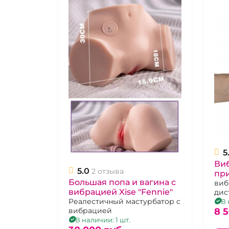
5
Виб
5.0
2 отзыва
при
Большая попа и вагина с
эф
виб
вибрацией Xise "Fennie"
дис
"О
упр
Реалестичный мастурбатор с
В 
8 
вибрацией
В наличии: 1 шт.