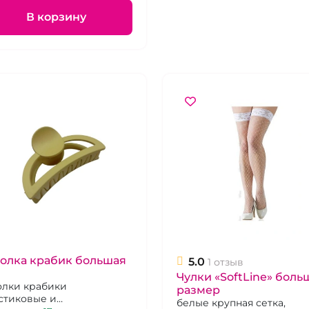
В корзину
олка крабик большая
5.0
1 отзыв
Чулки «SoftLine» боль
олки крабики
размер
стиковые и
белые крупная сетка,