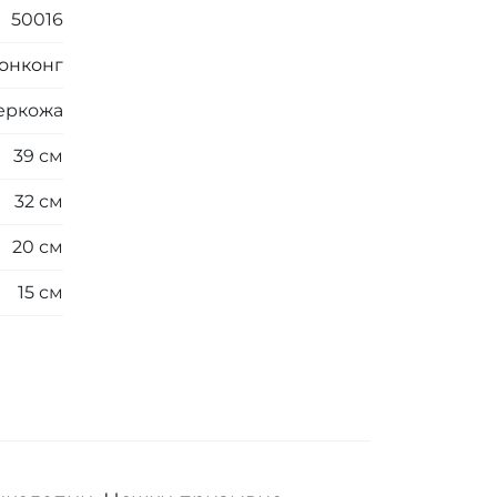
50016
Гонконг
еркожа
39 см
32 см
20 см
15 см