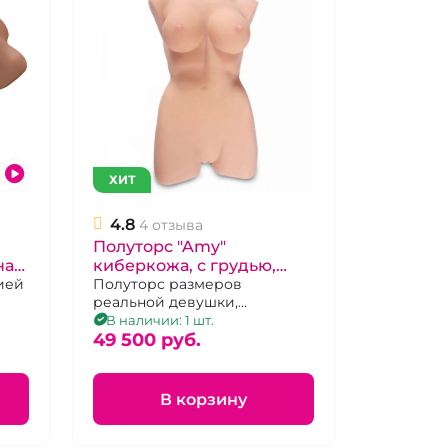
ХИТ
4.8
4 отзыва
Полуторс "Amy"
на
киберкожа, с грудью,
вагина, анус,
Полуторс размеров
реальной девушки,
полноразмерный
объёмные грудь, ягодицы,
В наличии: 1 шт.
реалистичные тоннели
49 500 pуб.
вагины и ануса.
В корзину