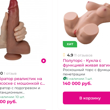
ХИТ
4.9
11 отзывов
Полуторс - Кукла с
функцией живая ваги
"Xise" Диана
Роскошный торс с функцией
.0
1 отзыв
пенетрации
ратор реалистик на
В наличии: 1 шт.
140 000 pуб.
соске с мошонкой с
фектом пенетрации
ратор с подогревом и
танционным
тбойный молоток"
авлением
наличии: 10 шт.
В корзину
500 pуб.