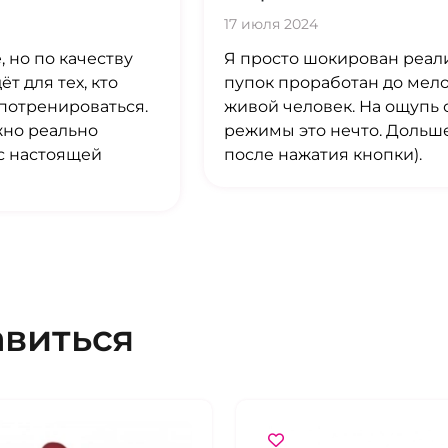
17 июля 2024
, но по качеству
Я просто шокирован реал
т для тех, кто
пупок проработан до мело
 потренироваться.
живой человек. На ощупь о
жно реально
режимы это нечто. Дольше
 с настоящей
после нажатия кнопки).
авиться