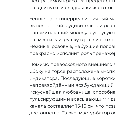
Неотразимая красотка предстаёт 
раздвинуты, и сладкая киска готов
Fennie - это гиперреалистичный м
выполненный с удивительной реал
напоминающий молодую упругую ко
разместить игрушку в различных пол
Нежные, розовые, набухшие половы
прекрасно исполнит роль тренажё
Помимо превосходного внешнего в
Сбоку на торсе расположена кнопк
индикатора. Последующие коротки
непревзойдённый возбуждающий эфф
искуснейшая любовница, способная
пульсирующими всасывающими дви
канала составляет 15-16 см, что п
достоинства. Также, мастурбатор 