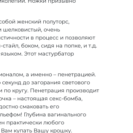
ликолепии. Ножки призывно
собой женский полуторс,
и шелковистый, очень
тичности в процесс и позволяют
тайл, боком, сидя на попке, и т.д.
 языком. Этот мастурбатор
оналом, а именно – пенетрацией.
 секунд до загорания светового
 по кругу. Пенетрация производит
чка – настоящая секс-бомба,
достно смаковать его
ьефом! Глубина вагинального
лен практически любого
 Вам купать Вашу крошку.