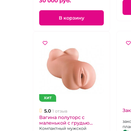
30 000 pуб.
В корзину
ХИТ
Зак
5.0
1 отзыв
Вагина полуторс с
зак
маленькой с грудью
пла
"Satisfaction" Angie, кибер
Компактный мужской