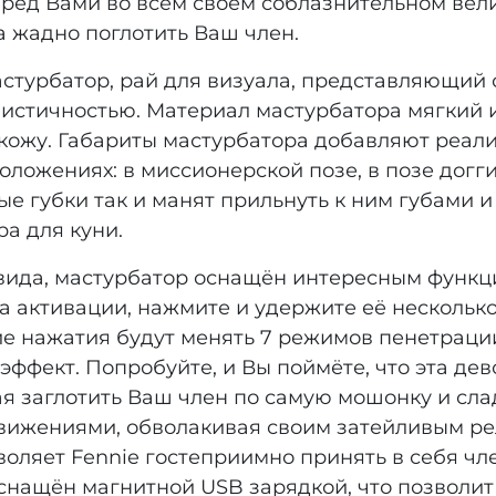
пред Вами во всём своём соблазнительном ве
а жадно поглотить Ваш член.
астурбатор, рай для визуала, представляющий 
истичностью. Материал мастурбатора мягкий 
жу. Габариты мастурбатора добавляют реалис
ожениях: в миссионерской позе, в позе догги-с
е губки так и манят прильнуть к ним губами и
ра для куни.
ида, мастурбатор оснащён интересным функци
а активации, нажмите и удержите её несколько
е нажатия будут менять 7 режимов пенетрации
ект. Попробуйте, и Вы поймёте, что эта дево
 заглотить Ваш член по самую мошонку и сла
жениями, обволакивая своим затейливым рел
озволяет Fennie гостеприимно принять в себя ч
оснащён магнитной USB зарядкой, что позволит