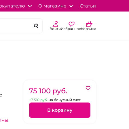
окупателю
О магазине
Статьи
Войти
Избранное
Корзина
75 100 pуб.
с
+7 510 pуб.
на бонусный счет
В корзину
ины