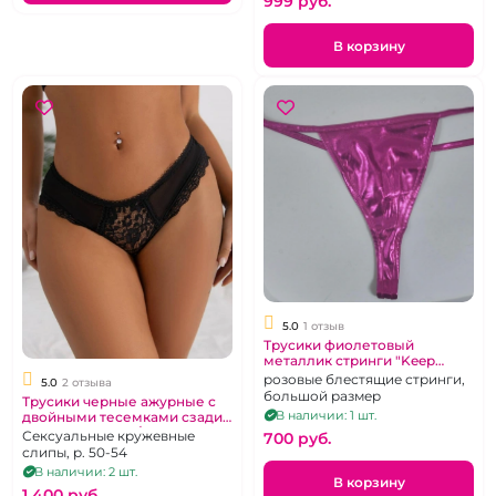
999 pуб.
В корзину
5.0
1 отзыв
Трусики фиолетовый
металлик стринги "Keep
Away" XL
розовые блестящие стринги,
5.0
2 отзыва
большой размер
Трусики черные ажурные с
В наличии: 1 шт.
двойными тесемками сзади
"Keep Away" 3XL/4XL
Сексуальные кружевные
700 pуб.
слипы, р. 50-54
В наличии: 2 шт.
В корзину
1 400 pуб.