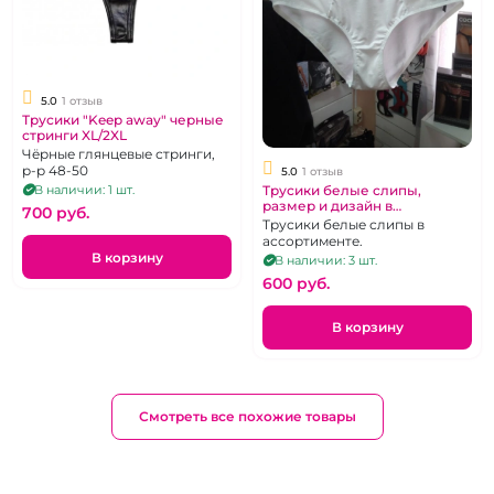
5.0
1 отзыв
Трусики "Keep away" черные
стринги XL/2XL
Чёрные глянцевые стринги,
р-р 48-50
5.0
1 отзыв
Трусики белые слипы,
В наличии: 1 шт.
размер и дизайн в
700 pуб.
ассортименте
Трусики белые слипы в
ассортименте.
В корзину
В наличии: 3 шт.
600 pуб.
В корзину
Смотреть все похожие товары