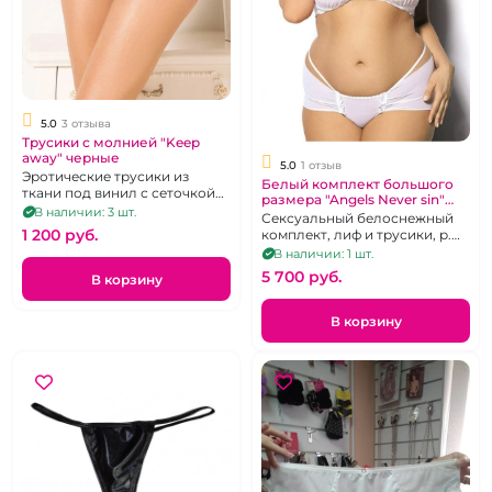
5.0
3 отзыва
Трусики с молнией "Keep
away" черные
5.0
1 отзыв
Эротические трусики из
Белый комплект большого
ткани под винил с сеточкой
размера "Angels Never sin"
сзади. Размер 50-52
В наличии: 3 шт.
Oretha
Сексуальный белоснежный
1 200 pуб.
комплект, лиф и трусики, р.
58-62
В наличии: 1 шт.
5 700 pуб.
В корзину
В корзину