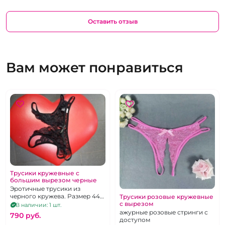
Оставить отзыв
Вам может понравиться
Трусики кружевные с
большим вырезом черные
Эротичные трусики из
черного кружева. Размер 44-
Трусики розовые кружевные
с вырезом
46
В наличии: 1 шт.
ажурные розовые стринги с
790 pуб.
доступом