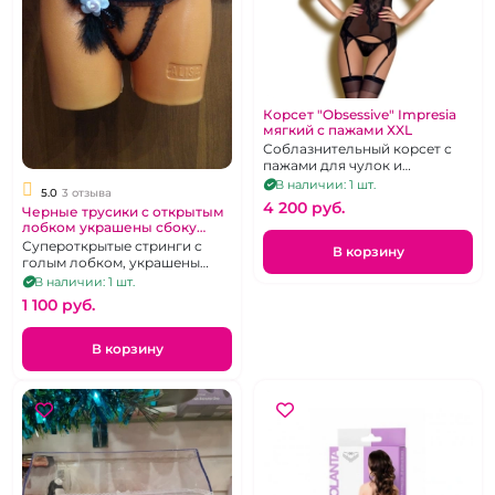
Корсет "Obsessive" Impresia
мягкий с пажами ХXL
Соблазнительный корсет с
пажами для чулок и
трусиками без доступа
В наличии: 1 шт.
5.0
3 отзыва
чёрного цвета.
4 200 pуб.
Черные трусики с открытым
лобком украшены сбоку
перышком и розовым
Супероткрытые стринги с
В корзину
цветком
голым лобком, украшены
«заколкой», р. 42-44
В наличии: 1 шт.
1 100 pуб.
В корзину