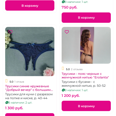
В наличии: 1 шт.
В корзину
750 pуб.
В корзину
5.0
2 отзыва
Трусики - пояс черные с
жемчужной нитью "Erolanta"
Трусики с бусами - с
5.0
1 отзыв
жемчужной нитью, р. 50-52
Трусики синие кружевные
"Добрый вечер" с большим
В наличии: 1 шт.
разрезом
Трусики для куни с разрезом
1 200 pуб.
на попке и киске, р. 40-44
В наличии: 2 шт.
В корзину
1 300 pуб.