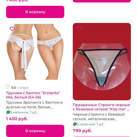
В корзину
5.0
1 отзыв
Трусики с бантом "Erolanta"
Mia, белый (54-56)
Трусики Эроланта с бантом и
Празрачные Стринги черные
вуалью на попе, белые,
c бежевой сеткой "Kiss me" с
размер 54-56
В наличии: 1 шт.
металлическим украшением
Черные стринги с бежевой
размер М- XL
1 450 pуб.
сеткой, металическая
надпись "KISS ME" на попе,
В наличии: 1 шт.
регулирующийся размер
799 pуб.
В корзину