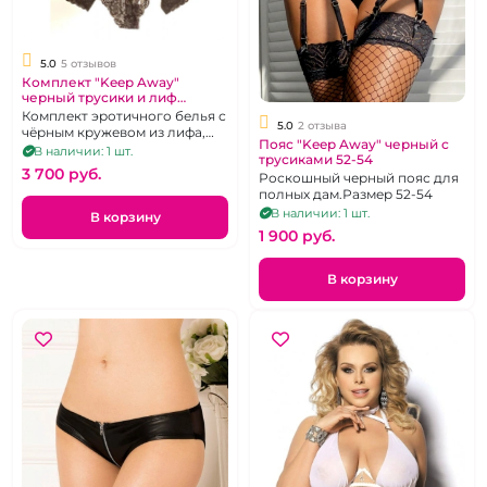
5.0
5 отзывов
Комплект "Keep Away"
черный трусики и лиф
размер 3XL
Комплект эротичного белья с
5.0
2 отзыва
чёрным кружевом из лифа,
Пояс "Keep Away" черный с
трусиков и гартеров-
В наличии: 1 шт.
трусиками 52-54
подвязок. Размер 52-54
3 700 pуб.
Роскошный черный пояс для
полных дам.Размер 52-54
В наличии: 1 шт.
В корзину
1 900 pуб.
В корзину