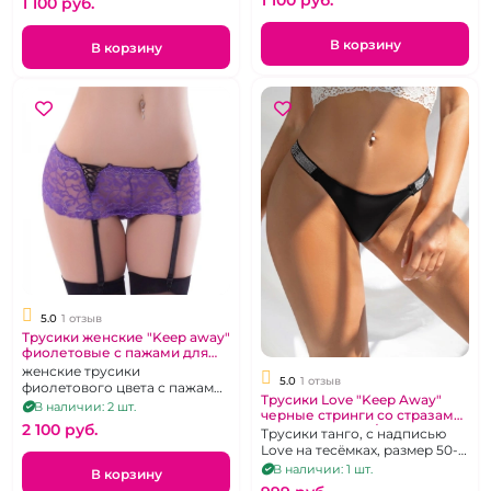
1 100 pуб.
1 100 pуб.
В корзину
В корзину
5.0
1 отзыв
Трусики женские "Keep away"
фиолетовые с пажами для
чулок
женские трусики
5.0
1 отзыв
фиолетового цвета с пажами
Трусики Love "Keep Away"
для чулок
В наличии: 2 шт.
черные стринги со стразами
2 100 pуб.
на тесемках 3XL/4XL
Трусики танго, с надписью
Love на тесёмках, размер 50-
54
В наличии: 1 шт.
В корзину