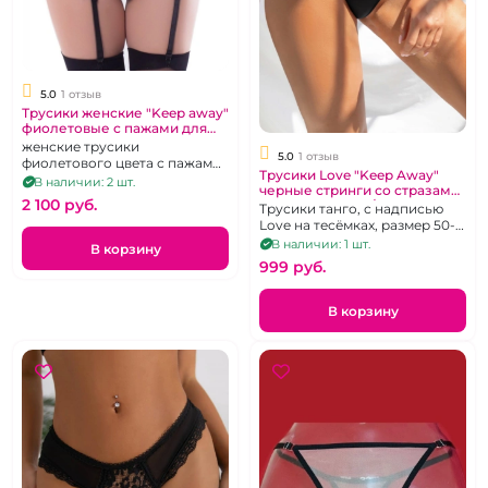
5.0
1 отзыв
Трусики женские "Keep away"
фиолетовые с пажами для
чулок
женские трусики
5.0
1 отзыв
фиолетового цвета с пажами
Трусики Love "Keep Away"
для чулок
В наличии: 2 шт.
черные стринги со стразами
2 100 pуб.
на тесемках 3XL/4XL
Трусики танго, с надписью
Love на тесёмках, размер 50-
54
В наличии: 1 шт.
В корзину
999 pуб.
В корзину