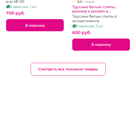
р-р 48-50
5.0
1 отзыв
Трусики белые слипы,
В наличии: 1 шт.
размер и дизайн в
700 pуб.
ассортименте
Трусики белые слипы в
ассортименте.
В корзину
В наличии: 3 шт.
600 pуб.
В корзину
Смотреть все похожие товары