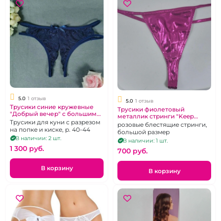
5.0
1 отзыв
5.0
1 отзыв
Трусики синие кружевные
Трусики фиолетовый
"Добрый вечер" с большим
металлик стринги "Keep
разрезом
Трусики для куни с разрезом
Away" XL
розовые блестящие стринги,
на попке и киске, р. 40-44
большой размер
В наличии: 2 шт.
В наличии: 1 шт.
1 300 pуб.
700 pуб.
В корзину
В корзину