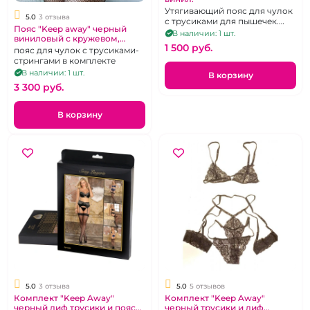
Утягивающий пояс для чулок
5.0
3 отзыва
с трусиками для пышечек.
Пояс "Keep away" черный
Размер 52-54
В наличии: 1 шт.
виниловый с кружевом,
1 500 pуб.
пажами для чулок и
пояс для чулок с трусиками-
трусиками
стрингами в комплекте
В наличии: 1 шт.
В корзину
3 300 pуб.
В корзину
5.0
3 отзыва
5.0
5 отзывов
Комплект "Keep Away"
Комплект "Keep Away"
черный лиф трусики и пояс
черный трусики и лиф