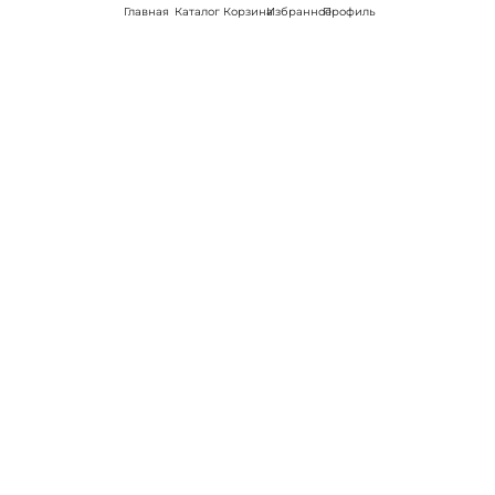
Главная
Каталог
Корзина
Избранное
Профиль
Наши соц
сети:
Если есть
вопросы:
КОНТАКТЫ В НИКЕЛЕ
8 (800) 301-70-69
intimhouse@mail.ru
КАТАЛОГ
Подарки и сувениры