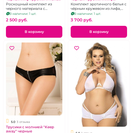
52-54
размер 3XL
Роскошный комплект из
Комплект эротичного белья с
черного материала с
чёрным кружевом из лифа,
кружевной отделкой.Размер
трусиков и гартеров-
В наличии: 1 шт.
В наличии: 1 шт.
52-54
подвязок. Размер 52-54
2 500 pуб.
3 700 pуб.
В корзину
В корзину
5.0
3 отзыва
Трусики с молнией "Keep
away" черные