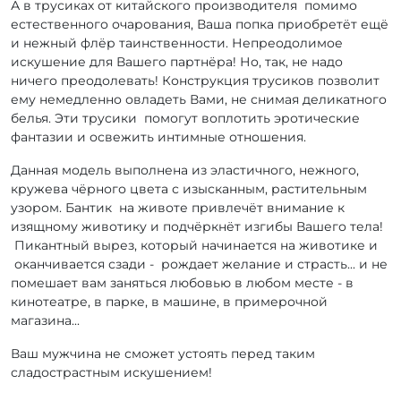
А в трусиках от китайского производителя помимо
естественного очарования, Ваша попка приобретёт ещё
и нежный флёр таинственности. Непреодолимое
искушение для Вашего партнёра! Но, так, не надо
ничего преодолевать! Конструкция трусиков позволит
ему немедленно овладеть Вами, не снимая деликатного
белья. Эти трусики помогут воплотить эротические
фантазии и освежить интимные отношения.
Данная модель выполнена из эластичного, нежного,
кружева чёрного цвета с изысканным, растительным
узором. Бантик на животе привлечёт внимание к
изящному животику и подчёркнёт изгибы Вашего тела!
Пикантный вырез, который начинается на животике и
оканчивается сзади - рождает желание и страсть... и не
помешает вам заняться любовью в любом месте - в
кинотеатре, в парке, в машине, в примерочной
магазина...
Ваш мужчина не сможет устоять перед таким
сладострастным искушением!