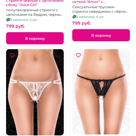
Стринги черные с цепочками
сеткой "Amor" с
сбоку "Joice Girl"
металлическим украшением
Сексуальные трусики-
полупрозрачные стринги с
размер М-XL
стринги-невидимки с чёрной
цепочками на бедрах, черные,
окантовкой и украшением
В наличии: 4 шт.
р 46-50
В наличии: 3 шт.
мерцающим стразами на
799 pуб.
пояске. Размер М/XL
799 pуб.
В корзину
В корзину