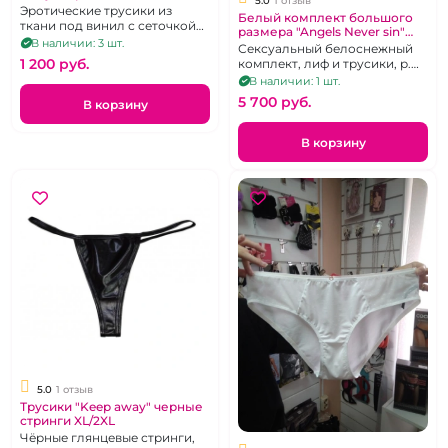
5.0
1 отзыв
Эротические трусики из
Белый комплект большого
ткани под винил с сеточкой
размера "Angels Never sin"
сзади. Размер 50-52
В наличии: 3 шт.
Oretha
Сексуальный белоснежный
1 200 pуб.
комплект, лиф и трусики, р.
58-62
В наличии: 1 шт.
5 700 pуб.
В корзину
В корзину
5.0
1 отзыв
Трусики "Keep away" черные
стринги XL/2XL
Чёрные глянцевые стринги,