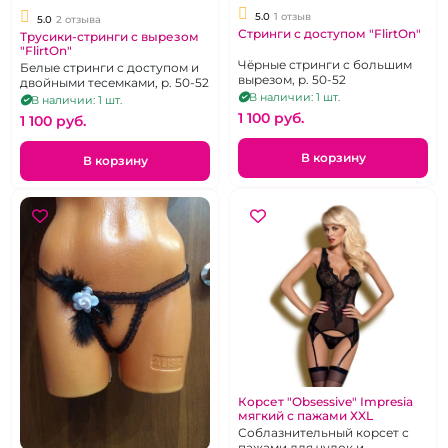
5.0
1 отзыв
5.0
2 отзыва
Стринги с доступом "FlirtOn"
Трусики-стринги с вырезом
"FlirtOn"
Чёрные стринги с большим
Белые стринги с доступом и
вырезом, р. 50-52
двойными тесемками, р. 50-52
В наличии: 1 шт.
В наличии: 1 шт.
1 100 pуб.
1 100 pуб.
В корзину
В корзину
Корсет "Obsessive" Impresia
мягкий с пажами ХXL
Соблазнительный корсет с
пажами для чулок и