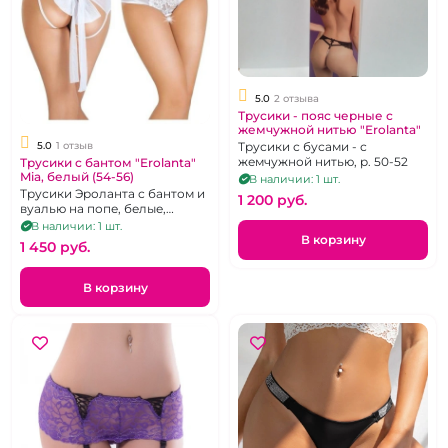
5.0
2 отзыва
Трусики - пояс черные с
жемчужной нитью "Erolanta"
Трусики с бусами - с
5.0
1 отзыв
жемчужной нитью, р. 50-52
Трусики с бантом "Erolanta"
Mia, белый (54-56)
В наличии: 1 шт.
Трусики Эроланта с бантом и
1 200 pуб.
вуалью на попе, белые,
размер 54-56
В наличии: 1 шт.
В корзину
1 450 pуб.
В корзину