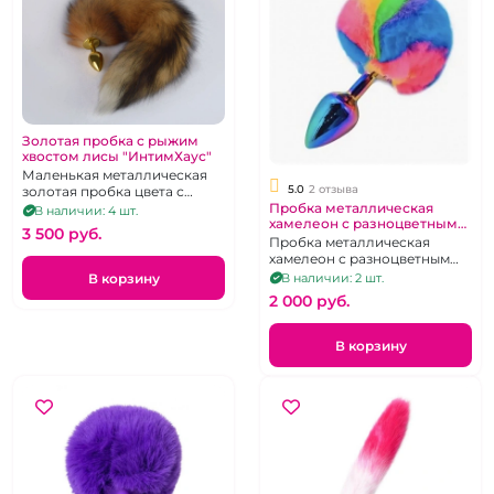
Золотая пробка с рыжим
хвостом лисы "ИнтимХаус"
Маленькая металлическая
5.0
2 отзыва
золотая пробка цвета с
Пробка металлическая
лисьим хвостом, р. S
В наличии: 4 шт.
хамелеон с разноцветным
3 500 pуб.
коротким хвостиком
Пробка металлическая
хамелеон с разноцветным
коротким хвостиком
В корзину
В наличии: 2 шт.
2 000 pуб.
В корзину