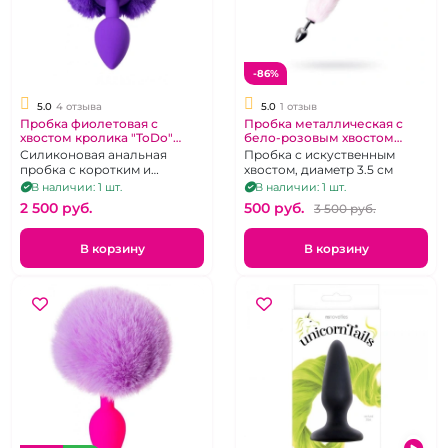
-86%
5.0
4 отзыва
5.0
1 отзыв
Пробка фиолетовая с
Пробка металлическая с
хвостом кролика "ToDo"
бело-розовым хвостом
силикон
"Metal"
Силиконовая анальная
Пробка с искуственным
пробка с коротким и
хвостом, диаметр 3.5 см
пушистым хвоостиком
В наличии: 1 шт.
В наличии: 1 шт.
2 500 pуб.
500 pуб.
3 500 pуб.
В корзину
В корзину