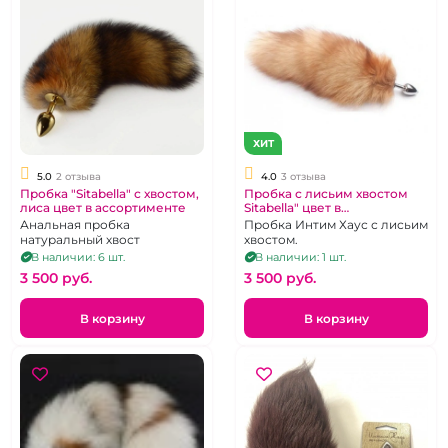
ХИТ
5.0
2 отзыва
4.0
3 отзыва
Пробка "Sitabella" с хвостом,
Пробка с лисьим хвостом
лиса цвет в ассортименте
Sitabella" цвет в
ассортименте
Анальная пробка
Пробка Интим Хаус с лисьим
натуральный хвост
хвостом.
В наличии: 6 шт.
В наличии: 1 шт.
3 500 pуб.
3 500 pуб.
В корзину
В корзину