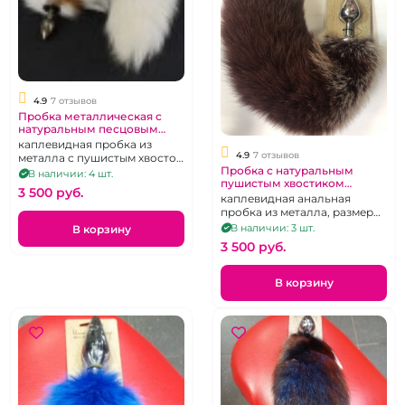
4.9
7 отзывов
Пробка металлическая с
натуральным песцовым
хвостом "ИнтимХаус"
каплевидная пробка из
4.9
7 отзывов
металла с пушистым хвостом
Пробка с натуральным
из натурального меха, цвет в
В наличии: 4 шт.
пушистым хвостиком
ассортименте
3 500 pуб.
"ИнтимХаус"
каплевидная анальная
пробка из металла, размер
М, цвет хвоста в
В наличии: 3 шт.
В корзину
ассортименте
3 500 pуб.
В корзину