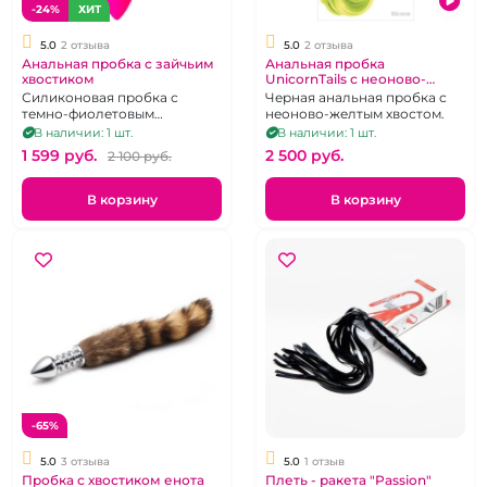
-24%
ХИТ
5.0
2 отзыва
5.0
2 отзыва
Анальная пробка с зайчьим
Анальная пробка
хвостиком
UnicornTails с неоново-
желтым хвостом
Силиконовая пробка с
Черная анальная пробка с
темно-фиолетовым
неоново-желтым хвостом.
коротким хвостиком
В наличии: 1 шт.
В наличии: 1 шт.
1 599 pуб.
2 500 pуб.
2 100 pуб.
В корзину
В корзину
-65%
5.0
3 отзыва
5.0
1 отзыв
Пробка с хвостиком енота
Плеть - ракета "Passion"