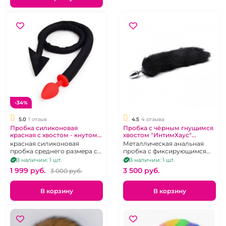
-34%
5.0
1 отзыв
4.5
4 отзыва
Пробка силиконовая
Пробка с чёрным гнущимся
красная с хвостом - кнутом
хвостом "ИнтимХаус"
"Хвост черта"
серебрянная
красная силиконовая
Металлическая анальная
пробка среднего размера с
пробка с фиксирующимся
хвостом чертенка
хвостом из натурального
В наличии: 1 шт.
В наличии: 1 шт.
меха.
1 999 pуб.
3 500 pуб.
3 000 pуб.
В корзину
В корзину