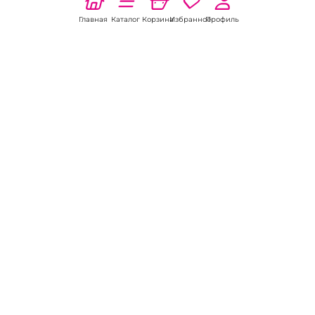
Главная
Каталог
Корзина
Избранное
Профиль
Наши соц
сети:
Если есть
вопросы:
КОНТАКТЫ В СЕВЕРОБАЙКАЛЬСКЕ
Пункт выдачи
ул. Полиграфистов, 15
8 (800) 301-70-69
Пн-Пт 10:00-19:00, Сб 10:00-16:00