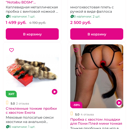
"Notabu BDSM"
металлическая и ребристая
Каплевидная металлическая
многохвостовая плеть с
пробка с винтовой ножкой и
ручкой в виде фаллоса
хвостом.
В наличии: 1 шт.
В наличии: 2 шт.
1 499 pуб.
2 500 pуб.
4 190 pуб.
В корзину
В корзину
ХИТ
5.0
2 отзыва
-59%
Стеклянные тонкие пробки
с хвостом Енота
5.0
4 отзыва
Меховые полосатые секси
Пробка с хвостом лошадки
хвостики на анальной
для Пони Плей мини тонкая
пробочке без вибрации в
В наличии: 1 шт.
Тонкая пробочка для игр в