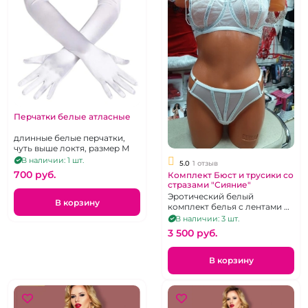
Перчатки белые атласные
длинные белые перчатки,
чуть выше локтя, размер М
В наличии: 1 шт.
5.0
1 отзыв
700 pуб.
Комплект Бюст и трусики со
стразами "Сияние"
Эротический белый
В корзину
комплект белья с лентами из
страз, бюст+трусики. размер
В наличии: 3 шт.
85C
3 500 pуб.
В корзину