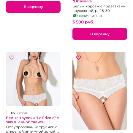
"Obsessive"
Белый корсаж с подвязками
В корзину
кружевной, р. 48-50
В наличии: 1 шт.
3 500 pуб.
В корзину
5.0
1 отзыв
Белые трусики "Le Frivole" с
завышенной талией.
Полупрозрачные трусики с
открытой интимной зоной, р.