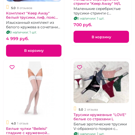
стринги "Keep Away" M/L
5.0
8 отзывов
Маленькие серебристые
Комплект "Keep Away"
трусики-стринги с
белый трусики, лиф, пояс
покрытием металлик р 44-48
В наличии: 1 шт.
для чулок размер 3XL
Изысканный комплект из
700 pуб.
белого кружева в сочетании
с микросеточкой. р. 50-52
В наличии: 1 шт.
В корзину
4 999 pуб.
В корзину
5.0
2 отзыва
Трусики кружевные "LOVE"
белые со стразами L
4.0
1 отзыв
Белые эротические трусики
Белые чулки "Beileisi"
V-образного покроя с
гладкие с кружевной
декором из страз. Размер 46-
В наличии: 1 шт.