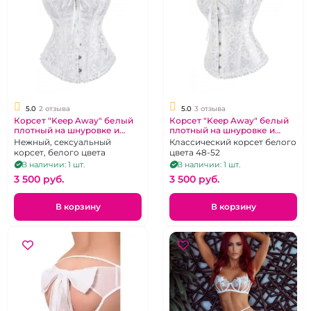
5.0
2 отзыва
5.0
3 отзыва
Корсет "Keep Away" белый
Корсет "Keep Away" белый
плотный на шнуровке и
плотный на шнуровке и
стринги размер S 40
стринги размер 3XL 50
Нежный, сексуальный
Классический корсет белого
корсет, белого цвета
цвета 48-52
В наличии: 1 шт.
В наличии: 1 шт.
3 500 pуб.
3 500 pуб.
В корзину
В корзину