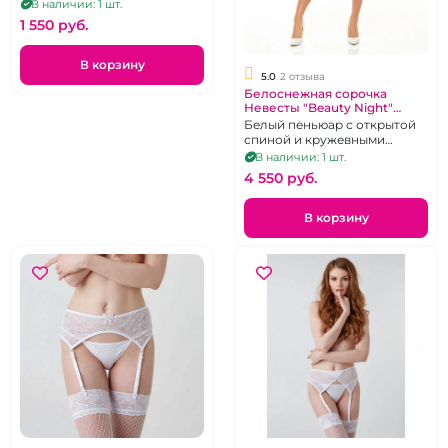
декорированы стразами,
В наличии: 1 шт.
размер 40-42-46
1 550 pуб.
В корзину
5.0
2 отзыва
Белоснежная сорочка
Невесты "Beauty Night"
Adelaide
Белый пеньюар с открытой
спиной и кружевными
вставками, р.44-46
В наличии: 1 шт.
4 550 pуб.
В корзину