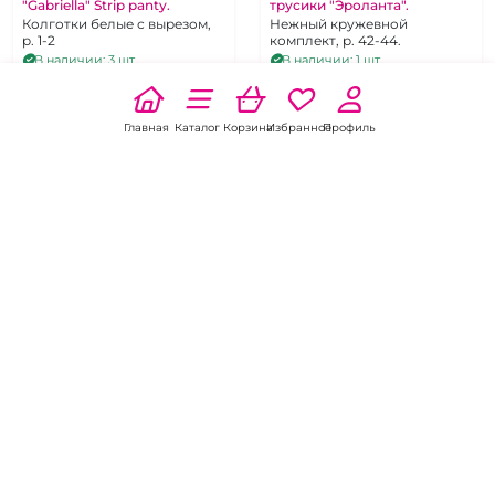
"Gabriella" Strip panty.
трусики "Эроланта".
Колготки белые с вырезом,
Нежный кружевной
р. 1-2
комплект, р. 42-44.
В наличии: 3 шт.
В наличии: 1 шт.
1 450 pуб.
1 750 pуб.
В корзину
В корзину
Главная
Каталог
Корзина
Избранное
Профиль
5.0
2 отзыва
5.0
2 отзыва