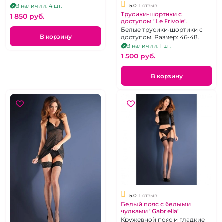
42-44
5.0
1 отзыв
В наличии: 4 шт.
Трусики-шортики с
1 850 pуб.
доступом "Le Frivole".
Белые трусики-шортики с
В корзину
доступом. Размер: 46-48.
В наличии: 1 шт.
1 500 pуб.
В корзину
5.0
1 отзыв
Белый пояс с белыми
чулками "Gabriella"
Кружевной пояс и гладкие