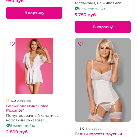
950 pуб.
тесемками, на животике
ленточки и пажи, р. 46-48
В наличии: 1 шт.
В корзину
5 750 pуб.
В корзину
5.0
2 отзыва
Белый халатик "Dolce
Piccante"
Полупрозрачный халатик с
коротким рукавом и
атласным поясом, р. 42-44
В наличии: 1 шт.
5.0
5 отзывов
2 800 pуб.
Белый корсет и трусики