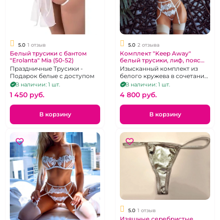
5.0
1 отзыв
5.0
2 отзыва
Белый трусики с бантом
Комплект "Keep Away"
"Erolanta" Mia (50-52)
белый трусики, лиф, пояс
для чулок размер XL
Праздничные Трусики -
Изысканный комплект из
Подарок белые с доступом
белого кружева в сочетании
с микросеточкой. р.44-46
В наличии: 1 шт.
В наличии: 1 шт.
1 450 pуб.
4 800 pуб.
В корзину
В корзину
5.0
1 отзыв
Изящные серебристые