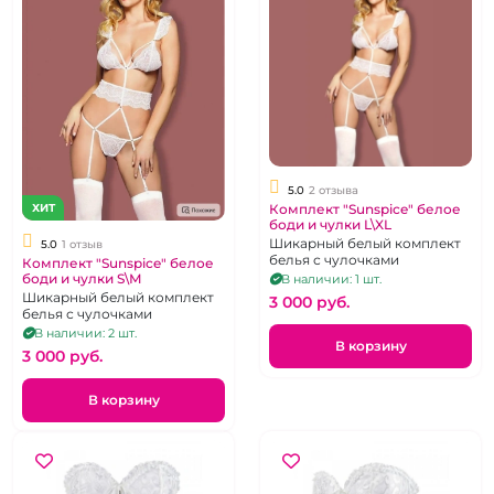
5.0
2 отзыва
ХИТ
Комплект "Sunspice" белое
боди и чулки L\XL
Шикарный белый комплект
5.0
1 отзыв
белья с чулочками
Комплект "Sunspice" белое
боди и чулки S\М
В наличии: 1 шт.
Шикарный белый комплект
3 000 pуб.
белья с чулочками
В наличии: 2 шт.
В корзину
3 000 pуб.
В корзину