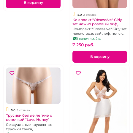
В корзину
5.0
2 отзыва
Комплект "Obsessive" Girly
set нежно розовый лиф,
пояс-корсет, трусики, S/M
Комплект "Obsessive" Girly set
нежно розовый лиф, пояс-
корсет, трусики, S/M
В наличии: 2 шт.
7 250 pуб.
В корзину
5.0
3 отзыва
Трусики белые легкие с
цепочкой "Love Honey"
Сексуальные кружевные
трусики танга,