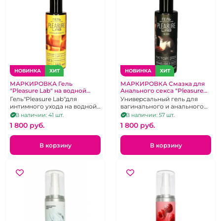
НОВИНКА
ХИТ
НОВИНКА
ХИТ
МАРКИРОВКА Гель
МАРКИРОВКА Смазка для
"Pleasure Lab" на водной
Анального секса "Pleasure
основе сочный манго 185 мл
Lab" с Алоэ Вера на водной
Гель"Pleasure Lab"для
Универсальный гель для
основе густой с алоэ вера
интимного ухода на водной
вагинального и анального
основе сочный манго.
секса густой с алое вера, 185
В наличии: 41 шт.
В наличии: 57 шт.
мл
1 800 pуб.
1 800 pуб.
В корзину
В корзину