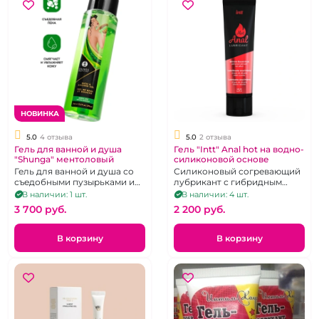
НОВИНКА
5.0
4 отзыва
5.0
2 отзыва
Гель для ванной и душа
Гель "Intt" Anal hot на водно-
"Shunga" ментоловый
силиконовой основе
Гель для ванной и душа со
Силиконовый согревающий
съедобными пузырьками и
лубрикант с гибридным
пеной
составом 100 мл
В наличии: 1 шт.
В наличии: 4 шт.
3 700 pуб.
2 200 pуб.
В корзину
В корзину