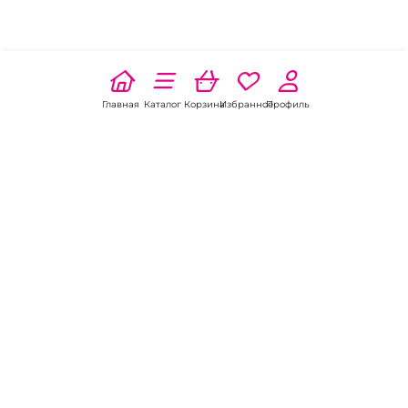
Главная
Каталог
Корзина
Избранное
Профиль
Наши соц
сети:
Если есть
вопросы:
КОНТАКТЫ В СЕВЕРОБАЙКАЛЬСКЕ
Пункт выдачи