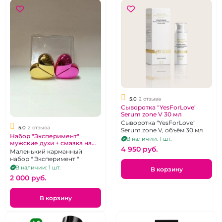
5.0
2 отзыва
Сыворотка "YesForLove"
Serum zone V 30 мл
Сыворотка "YesForLove"
5.0
2 отзыва
Serum zone V, объём 30 мл
Набор "Эксперимент"
В наличии: 1 шт.
мужские духи + смазка на
4 950 pуб.
водной основе
Маленький карманный
набор " Эксперимент "
В наличии: 1 шт.
В корзину
2 000 pуб.
В корзину