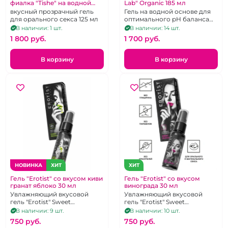
фиалка "Tishe" на водной
Lab" Organic 185 мл
основе съедобный, 125 мл
вкусный прозрачный гель
Гель на водной основе для
для орального секса 125 мл
оптимального pH баланса
185 мл
В наличии: 1 шт.
В наличии: 14 шт.
1 800 pуб.
1 700 pуб.
В корзину
В корзину
НОВИНКА
ХИТ
ХИТ
Гель "Erotist" со вкусом киви
Гель "Erotist" со вкусом
гранат яблоко 30 мл
винограда 30 мл
Увлажняющий вкусовой
Увлажняющий вкусовой
гель "Erotist" Sweet
гель "Erotist" Sweet
Provocation с
Provocation с
В наличии: 9 шт.
В наличии: 10 шт.
регенерирующим эффектом
регенерирующим эффектом
750 pуб.
750 pуб.