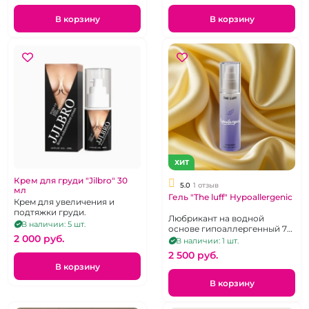
В корзину
В корзину
ХИТ
Крем для груди "Jilbro" 30
5.0
1 отзыв
мл
Гель "The luff" Hypoallergenic
Крем для увеличения и
подтяжки груди.
Любрикант на водной
В наличии: 5 шт.
основе гипоаллергенный 75
2 000 pуб.
мл
В наличии: 1 шт.
2 500 pуб.
В корзину
В корзину