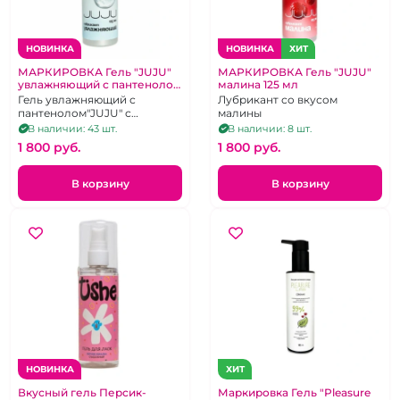
НОВИНКА
НОВИНКА
ХИТ
МАРКИРОВКА Гель "JUJU"
МАРКИРОВКА Гель "JUJU"
увлажняющий с пантенолом
малина 125 мл
125 мл
Гель увлажняющий с
Лубрикант со вкусом
пантенолом"JUJU" с
малины
гиалуронат натрием
В наличии: 43 шт.
В наличии: 8 шт.
1 800 pуб.
1 800 pуб.
В корзину
В корзину
НОВИНКА
ХИТ
Вкусный гель Персик-
Маркировка Гель "Pleasure