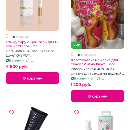
5.0
2 отзыва
Стимулирующий гель для G
ХИТ
зоны "YESforLOV"
Вагинальный гель "Yes For
Love" G-SPOT
5.0
8 отзывов
исключительно для
Классическая смазка для
В наличии: 1 шт.
возбуждения женщин,10 g
секса "ИнтимХаус" Cool
4 800 pуб.
classic на водной основе с
классическая интимная
витамином Е
смазка для секса на водной
основе для вагинального
В корзину
В наличии: 1 159 шт.
секса, 50 г
1 200 pуб.
В корзину