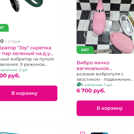
ИТ
.0
1 отзыв
ратор "Joy" скрепка
ХИТ
 пар зеленый на д.у
ьте
ный вибратор на пульте
Вибро яичко
авления. 9 режимов
вагинальное
рации.
наличии: 2 шт.
анатомичное "Мышка"
розовая вибропуля с
00 pуб.
хвостиком - подвижным
клиторальным
коленом на д.у пульте
В наличии: 1 шт.
подвижным хвостико
6 700 pуб.
В корзину
В корзину