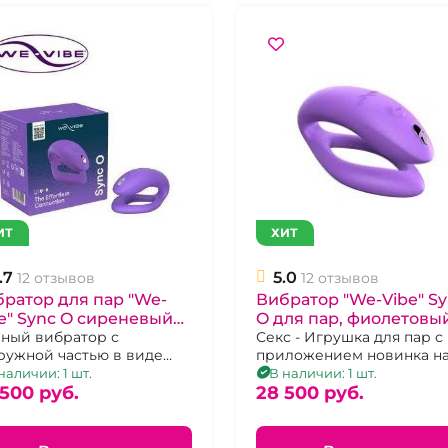
ИТ
ХИТ
.7
5.0
12 отзывов
12 отзывов
ратор для пар "We-
Вибратор "We-Vibe" S
e" Sync O сиреневый
O для пар, фиолетовы
резаряжемый
ный вибратор с
Секс - Игрушка для пар с
ружной частью в виде
приложением новинка н
вы О
2025 год
наличии: 1 шт.
В наличии: 1 шт.
 500 pуб.
28 500 pуб.