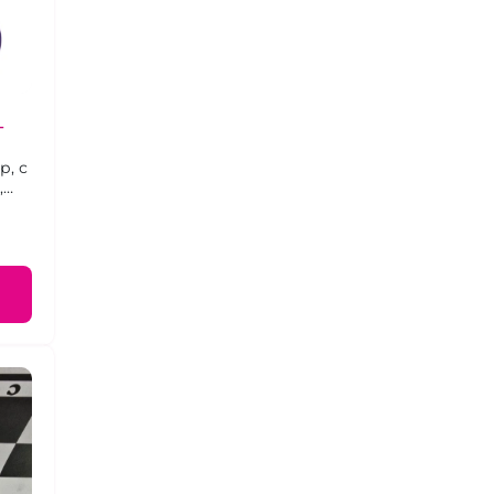
-
, с
,