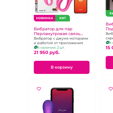
Х
НОВИНКА
ХИТ
Виб
Под
Вибратор для пар
бр
Вибратор
Перламутровая связь
скр
"Oninder" скрепка
Вибратор с джумя моторами
упр
В 
и работой от приложения
розовая
"ча
15 
В наличии: 2 шт.
21 950 pуб.
В корзину