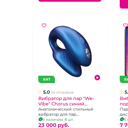
ХИТ
Х
5.0
5
14 отзывов
Вибратор для пар "We-
Виб
Vibe" Chorus синий
под
перезаряжемый
Анатомический стильный
Joy
Пар
вибратор для пар,
дис
пе
управляемый с приложения
упр
В наличии: 8 шт.
В 
и пульта.
23 000 pуб.
7 7