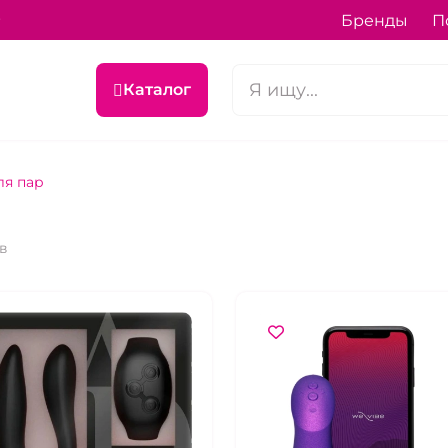
9
Бренды
П
Каталог
ля пар
ов