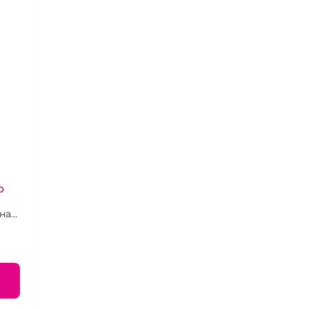
р
на
ьтом