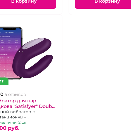
В корзину
В корзину
ИТ
.0
5 отзывов
ратор для пар
кова "Satisfyer" Double
 фиолетовый,
ный вибратор с
танционным
резаряжаемый
авлением с приложения
наличии: 2 шт.
00 pуб.