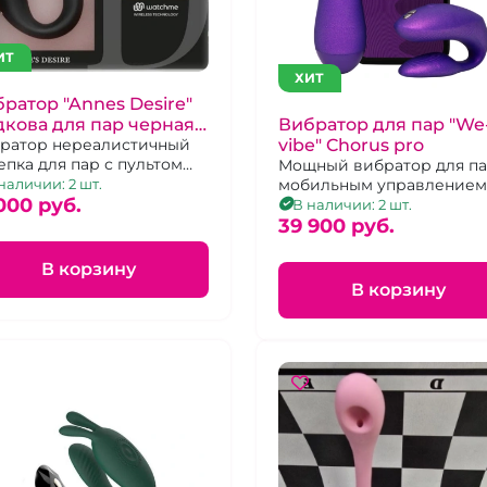
ИТ
ХИТ
ратор "Annes Desire"
кова для пар черная с
Вибратор для пар "We
аслетом
 нереалистичный
vibe" Chorus pro
епка для пар с пультом
Мощный вибратор для пар
авления - наручными
наличии: 2 шт.
мобильным управлением
сами"
000 pуб.
тактильный пульт д.у.
В наличии: 2 шт.
39 900 pуб.
В корзину
В корзину