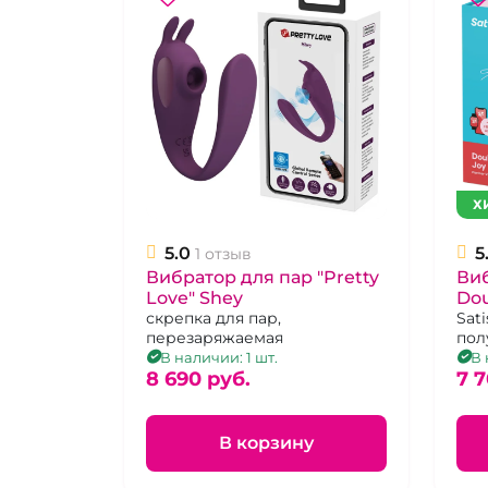
Х
5.0
5
1 отзыв
Вибратор для пар "Pretty
Виб
Love" Shey
Dou
скрепка для пар,
па
Sati
перезаряжаемая
пол
одн
В наличии: 1 шт.
В 
8 690 pуб.
сти
7 7
В корзину