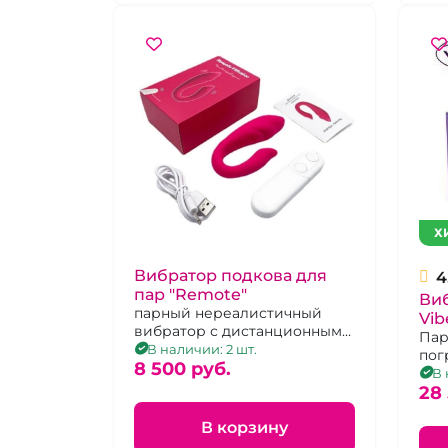
Х
Вибратор подкова для
4
пар "Remote"
Виб
парный нереалистичный
Vib
вибратор с дистанционным
пе
Пар
управлением, розовый,
В наличии: 2 шт.
пог
силикон, перезаряжаемый
8 500 pуб.
бук
В 
28
В корзину