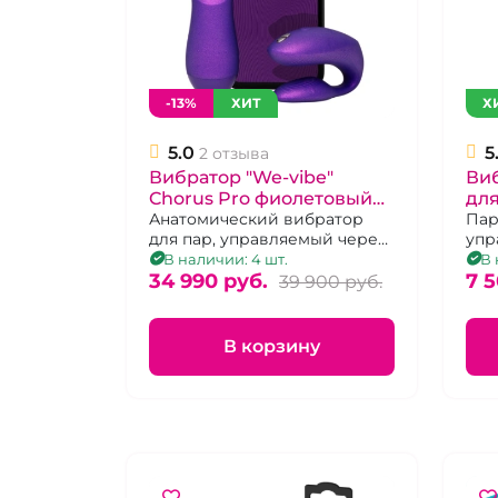
-13%
ХИТ
Х
5.0
5
2 отзыва
Вибратор "We-vibe"
Виб
Chorus Pro фиолетовый
для
скрепка для пар
Анатомический вибратор
пул
Пар
для пар, управляемый через
упр
тактильный пульт и
виб
В наличии: 4 шт.
В 
приложение.
34 990 pуб.
7 5
39 900 pуб.
В корзину