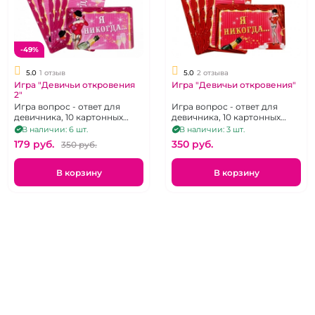
-49%
5.0
1 отзыв
5.0
2 отзыва
Игра "Девичьи откровения
Игра "Девичьи откровения"
2"
Игра вопрос - ответ для
Игра вопрос - ответ для
девичника, 10 картонных
девичника, 10 картонных
карточек
карточек
В наличии: 6 шт.
В наличии: 3 шт.
179 pуб.
350 pуб.
350 pуб.
В корзину
В корзину