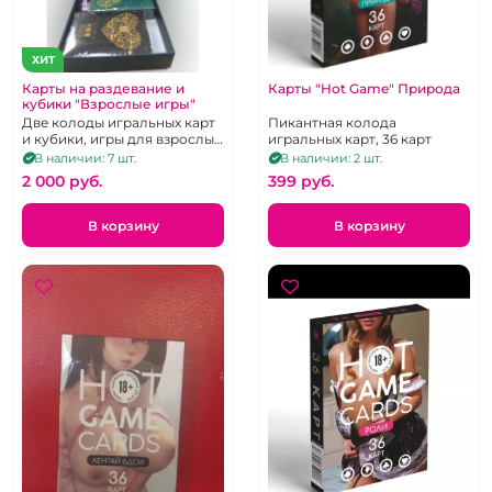
ХИТ
Карты на раздевание и
Карты "Hot Game" Природа
кубики "Взрослые игры"
Две колоды игральных карт
Пикантная колода
и кубики, игры для взрослых
игральных карт, 36 карт
"Любовь"
В наличии: 7 шт.
В наличии: 2 шт.
2 000 pуб.
399 pуб.
В корзину
В корзину