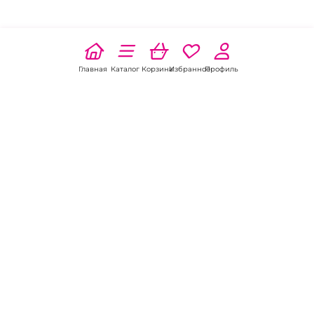
Главная
Каталог
Корзина
Избранное
Профиль
Наши соц
сети:
Если есть
вопросы:
КОНТАКТЫ В РАЙЧИХИНСКЕ
8 (800) 301-70-69