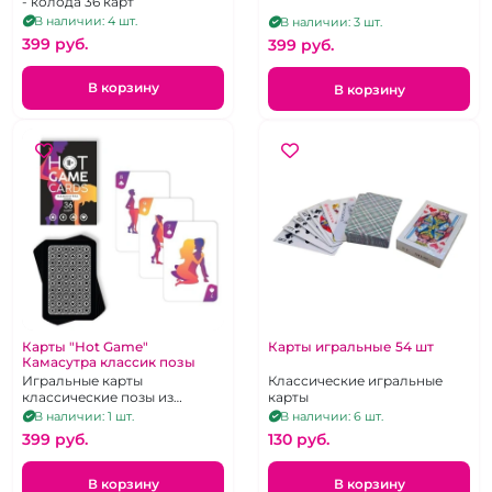
- колода 36 карт
В наличии: 4 шт.
В наличии: 3 шт.
399 pуб.
399 pуб.
В корзину
В корзину
Карты "Hot Game"
Карты игральные 54 шт
Камасутра классик позы
Игральные карты
Классические игральные
классические позы из
карты
камасутры 36 карт
В наличии: 1 шт.
В наличии: 6 шт.
399 pуб.
130 pуб.
В корзину
В корзину