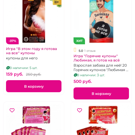
-37%
ХИТ
Игра "В этом году я готова
5.0
1 отзыв
на все" купоны
Игра "Горячие купоны"
купоны для него
Любимая, я готов на всё
Взрослая забава для неё! 20
В наличии: 5 шт.
Горячих купонов "Любимая Я
159 pуб.
250 pуб.
готов на всё"
В наличии: 3 шт.
500 pуб.
В корзину
В корзину