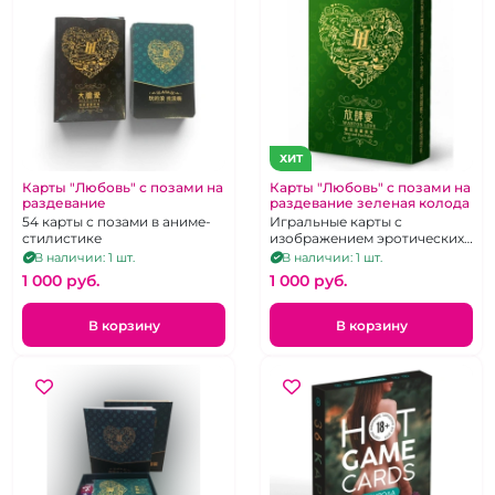
ХИТ
Карты "Любовь" с позами на
Карты "Любовь" с позами на
раздевание
раздевание зеленая колода
54 карты с позами в аниме-
Игральные карты с
стилистике
изображением эротических
поз в стиле аниме
В наличии: 1 шт.
В наличии: 1 шт.
1 000 pуб.
1 000 pуб.
В корзину
В корзину