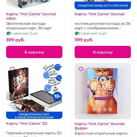
Карты "Hot Game" Хентай
Карты "Hot Game" Хентай
офис
Эротическая колода
коллекционная колода из 36
игральных карт, 36 карт
карт с изображениями
горячих аниме-девушек
В наличии: 2 шт.
В наличии: 4 шт.
399 pуб.
399 pуб.
В корзину
В корзину
Карты "Hot Game" 3D
Карты "Hot Game" Хентай
фурри
Горячие игральные карты 3D
Взрослые игральные карты