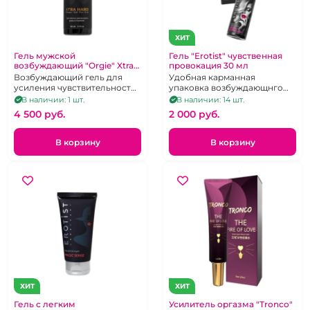
ХИТ
Гель мужской
Гель "Erotist" чувственная
возбуждающий "Orgie" Xtra
провокация 30 мл
hard
Возбуждающий гель для
Удобная карманная
усиления чувствительности
упаковка возбуждающнго
и эрекции, 50 мл
крема.Объем -30 мл.
В наличии: 1 шт.
В наличии: 14 шт.
4 500 pуб.
2 000 pуб.
В корзину
В корзину
ХИТ
ХИТ
Гель с легким
Усилитель оргазма "Tronco"