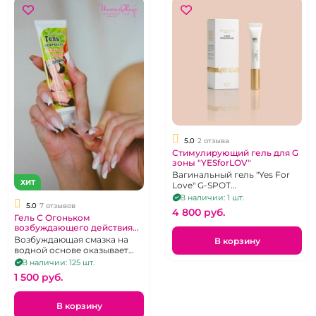
5.0
2 отзыва
Стимулирующий гель для G
зоны "YESforLOV"
Вагинальный гель "Yes For
ХИТ
Love" G-SPOT
исключительно для
В наличии: 1 шт.
5.0
7 отзывов
возбуждения женщин,10 g
4 800 pуб.
Гель С Огоньком
возбуждающего действия
"ИнтимХаус"
Возбуждающая смазка на
В корзину
водной основе оказывает
омолаживающий эффект, 50
В наличии: 125 шт.
г.
1 500 pуб.
В корзину