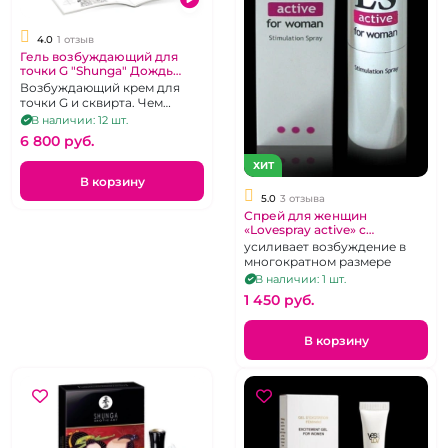
4.0
1 отзыв
Гель возбуждающий для
точки G "Shunga" Дождь
любви
Возбуждающий крем для
точки G и сквирта. Чем
больше пользоваться — тем
В наличии: 12 шт.
сильнее эффект!
6 800 pуб.
ХИТ
В корзину
5.0
3 отзыва
Спрей для женщин
«Lovespray active» с
возбуждающим эффектом
усиливает возбуждение в
многократном размере
В наличии: 1 шт.
1 450 pуб.
В корзину