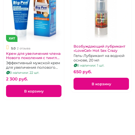
ХИТ
Возбуждающий лубрикант
5.0
2 отзыва
«LoveGel» Hot Sex Crazy
Крем для увеличения члена
Гель-Лубрикант на водной
Нового поколения c тингл
основе, 20 мл
эффектом "Big Pen"
Эффективный мужской крем
В наличии: 1 шт.
для увеличения полового
650 pуб.
члена с Tingle-эффектом, 50 г
В наличии: 22 шт.
2 300 pуб.
В корзину
В корзину