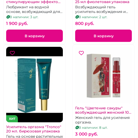
стимулирующим эффектом
25 мл фиолетовая упаковка
"Erotist" Magic sense
Любрикант на водной
Возбуждающий гель
основе, возбуждающий для
усилитель возбуждения и
женщин 50 мл
оргазма с эффектом сужения
В наличии: 3 шт.
В наличии: 2 шт.
влагалища.
1 900 pуб.
800 pуб.
В корзину
В корзину
Гель "Цветение сакуры"
возбуждающий женский 10
мл
Женский гель для усиления
ХИТ
оргазма.
Усилитель оргазма "Tronco"
В наличии: 8 шт.
20 мл. бирюзовая упаковка
3 000 pуб.
Гель на основе растительных