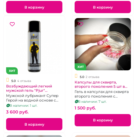
В корзину
В корзину
ХИТ
ХИТ
5.0
2 отзыва
5.0
4 отзыва
Капсулы для сквирта,
Возбуждающий легкий
второго поколения 5 шт в
мужской гель "Pjur"
баночке
Гель в капсулах для сквирта
Superhero на водной основе
Мужской лубрикант Супер
второго поколения с
Герой на водной основе с
эфирным маслом
В наличии: 7 шт.
возбуждающим эффектом -
В наличии: 1 шт.
1 500 pуб.
содержит Гинкго Билоба,
3 600 pуб.
100 мл
В корзину
В корзину