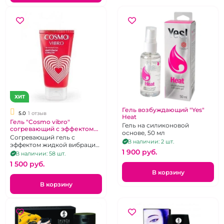
ХИТ
Гель возбуждающий "Yes"
5.0
1 отзыв
Heat
Гель "Cosmo vibro"
Гель на силиконовой
согревающий с эффектом
основе, 50 мл
вибрации, 25 мл
Согревающий гель с
В наличии: 2 шт.
эффектом жидкой вибрации.
1 900 pуб.
25 мл.
В наличии: 58 шт.
1 500 pуб.
В корзину
В корзину