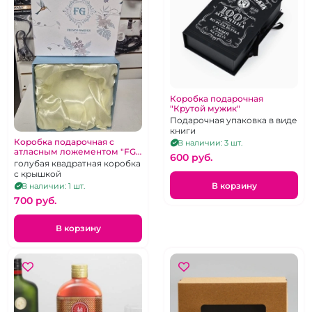
Коробка подарочная
"Крутой мужик"
Подарочная упаковка в виде
книги
Коробка подарочная с
В наличии: 3 шт.
атласным ложементом "FG"
600 pуб.
цвет Тиффани
голубая квадратная коробка
с крышкой
В корзину
В наличии: 1 шт.
700 pуб.
В корзину