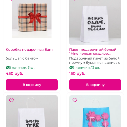
Коробка подарочная Бант
Пакет подарочный белый
"Мне нельзя сладкое,
наливай полусладкое"
большая с бантом
Подарочный пакет из белой
24*10,5*32
премиум бумаги с надписью
В наличии: 3 шт.
В наличии: 13 шт.
450 pуб.
150 pуб.
В корзину
В корзину