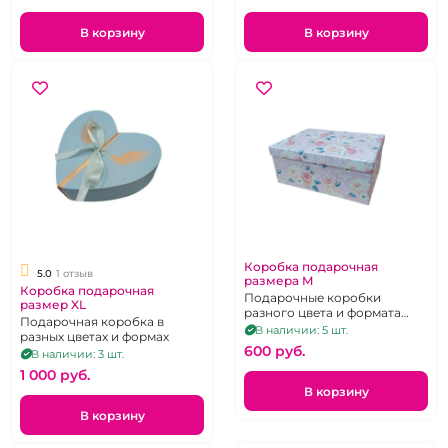
В корзину
В корзину
Коробка подарочная
5.0
1 отзыв
размера M
Коробка подарочная
Подарочные коробки
размер XL
разного цвета и формата
Подарочная коробка в
размера M
В наличии: 5 шт.
разных цветах и формах
600 pуб.
В наличии: 3 шт.
1 000 pуб.
В корзину
В корзину