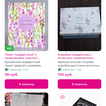
ХИТ
Пакет подарочный "с
Коробка подарочная с
пожеланием счастья"
атласным ложементом
средний 33х25 см
большая "FG" цвет Тиффани
Бумажный подарочный
прямоугольная голубая
пакет среднего размера.
коробка выстлана молочным
атласом
В наличии: 1 шт.
В наличии: 1 шт.
150 pуб.
700 pуб.
В корзину
В корзину