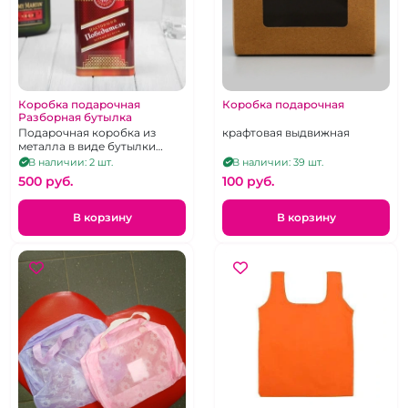
Коробка подарочная
Коробка подарочная
Разборная бутылка
Подарочная коробка из
крафтовая выдвижная
металла в виде бутылки
коньяка
В наличии: 2 шт.
В наличии: 39 шт.
500 pуб.
100 pуб.
В корзину
В корзину