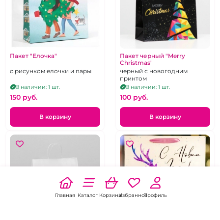
Пакет "Елочка"
Пакет черный "Merry
Christmas"
с рисунком елочки и пары
черный с новогодним
принтом
В наличии: 1 шт.
В наличии: 1 шт.
150 pуб.
100 pуб.
В корзину
В корзину
Главная
Каталог
Корзина
Избранное
Профиль