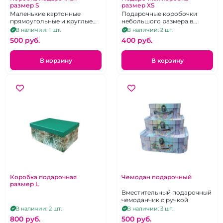
размер S
размер XS
Маленькие картонные
Подарочные коробочки
прямоугольные и круглые
небольшого размера в
подарочные упаковки
зеленом и розовом цвете
В наличии: 1 шт.
В наличии: 2 шт.
прямоугольной формы
500 pуб.
400 pуб.
В корзину
В корзину
Коробка подарочная
Чемодан подарочный
размер L
Вместительный подарочный
чемоданчик с ручкой
В наличии: 2 шт.
В наличии: 3 шт.
800 pуб.
500 pуб.