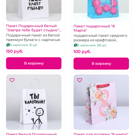
Пакет Подарочный белый
Пакет подарочный "8
"Завтра тебе будет стыдно"
Марта"
24*10,5*32
Подарочный пакет из белой
подарочный пакет среднего
премиум бумаги с надписью
размера из крафтовой
бумаги, 22х12х29 см
В наличии: 8 шт.
В наличии: 28 шт.
150 pуб.
100 pуб.
В корзину
В корзину
Пакет белый Подарочный
Пакет для подарка "8 марта"