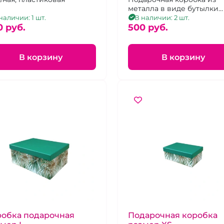
металла в виде бутылки
коньяка
наличии: 1 шт.
В наличии: 2 шт.
0 pуб.
500 pуб.
В корзину
В корзину
робка подарочная
Подарочная коробка