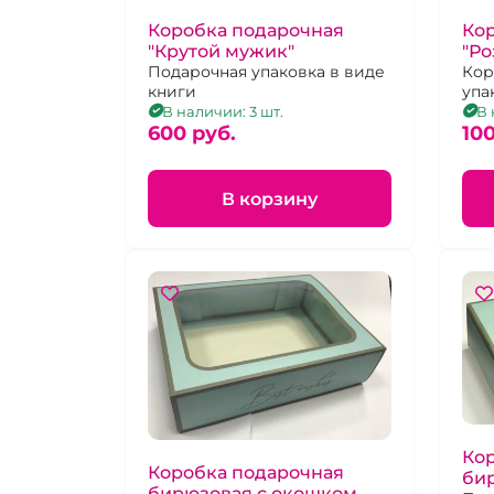
Коробка подарочная
Ко
"Крутой мужик"
"Ро
Подарочная упаковка в виде
Кор
книги
упа
В наличии: 3 шт.
В 
600 pуб.
100
В корзину
Ко
Коробка подарочная
би
бирюзовая с окошком