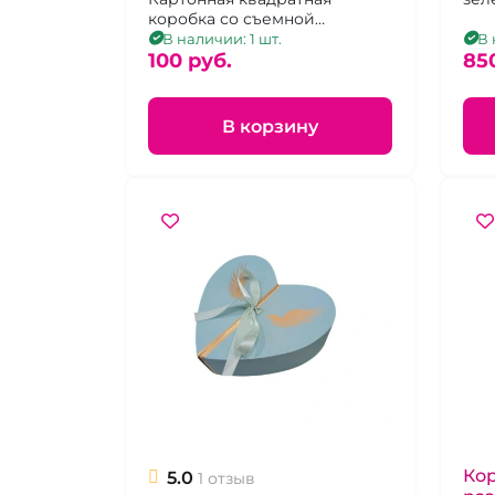
коробка со съемной
крышкой
В наличии: 1 шт.
В 
100 pуб.
85
В корзину
Ко
5.0
1 отзыв