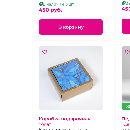
В 
В наличии: 3 шт.
45
450 pуб.
В корзину
Х
Коробка подарочная
По
"Агат"
"Се
Картонная квадратная
зел