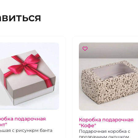
авиться
робка подарочная
Коробка подарочная
нт"
"Кофе"
ьшая с рисункрм банта
Подарочная коробка с
прозрачным окошком