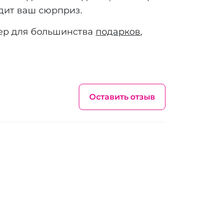
идит ваш сюрприз.
змер для большинства
подарков
,
Оставить отзыв