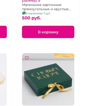
размер S
Маленькие картонные
прямоугольные и круглые
е
подарочные упаковки
В наличии: 1 шт.
500 pуб.
В корзину