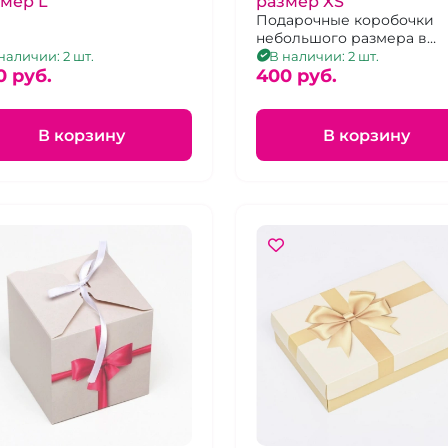
мер L
размер XS
Подарочные коробочки
небольшого размера в
зеленом и розовом цвет
наличии: 2 шт.
В наличии: 2 шт.
0 pуб.
прямоугольной формы
400 pуб.
В корзину
В корзину