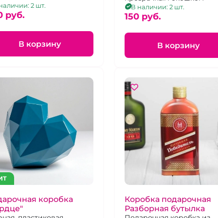
наличии: 2 шт.
В наличии: 2 шт.
0 pуб.
150 pуб.
В корзину
В корзину
ИТ
дарочная коробка
Коробка подарочная
рдце"
Разборная бутылка
еная, пластиковая
Подарочная коробка из