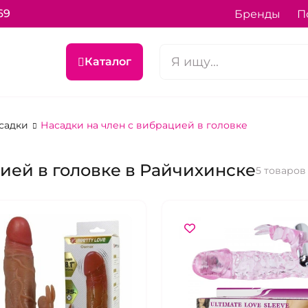
69
Бренды
П
Каталог
асадки
Насадки на член с вибрацией в головке
ией в головке в Райчихинске
5 товаров