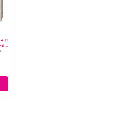
ч и
ией
з