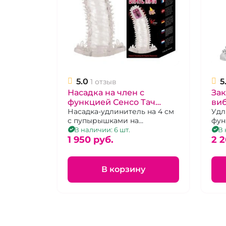
5.0
5
1 отзыв
Насадка на член с
Зак
функцией Сенсо Тач
виб
"Brave Nan" с вибрацией
Насадка-удлинитель на 4 см
фун
Удл
с пупырышками на
фун
в головке
поверхности
при
В наличии: 6 шт.
В 
1 950 pуб.
2 2
В корзину