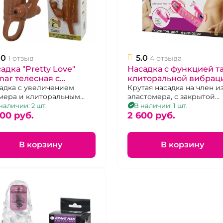
.0
5.0
1 отзыв
4 отзыва
адка "Pretty Love"
Насадка с функцией та
ar телесная с
клиторальной вибрац
иторальным
адка с увеличением
«Ultimate» Сенсо Тач
Крутая насадка на член и
мера и клиторальным
эластомера, с закрытой
имулятором
мулятором с вибрацией.
головкой, два вибратора
наличии: 2 шт.
В наличии: 1 шт.
000 pуб.
2 600 pуб.
В корзину
В корзину