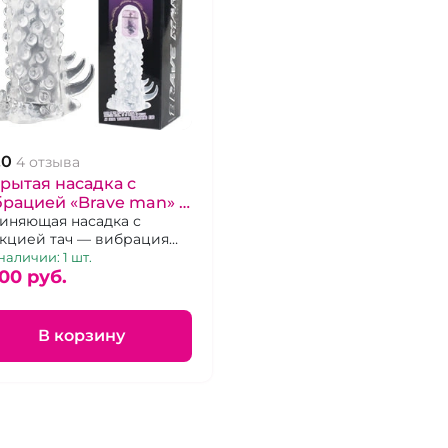
.0
4 отзыва
рытая насадка с
рацией «Brave man» с
кцией Сенсо Тач
иняющая насадка с
кцией тач — вибрация
 нажиме
наличии: 1 шт.
00 pуб.
В корзину