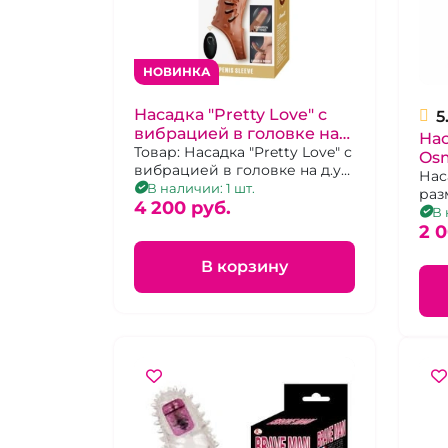
НОВИНКА
Насадка "Pretty Love" с
5
вибрацией в головке на
Нас
д.у пульте
Товар: Насадка "Pretty Love" с
Osm
вибрацией в головке на д.у
кл
Нас
пульте
В наличии: 1 шт.
раз
ст
4 200 pуб.
сти
В 
2 
В корзину