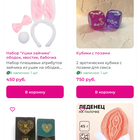
Набор "Ушки зайчика"
Кубики с позами
ободок, хвостик, бабочка
Набор плюшевых атрибутов
2 эротических кубика с
зайчика из ушек на ободке,
позами для секса
хвостика и галстука-
В наличии: 1 шт.
В наличии: 1 шт.
бабочки, унисекс
450 pуб.
750 pуб.
В корзину
В корзину