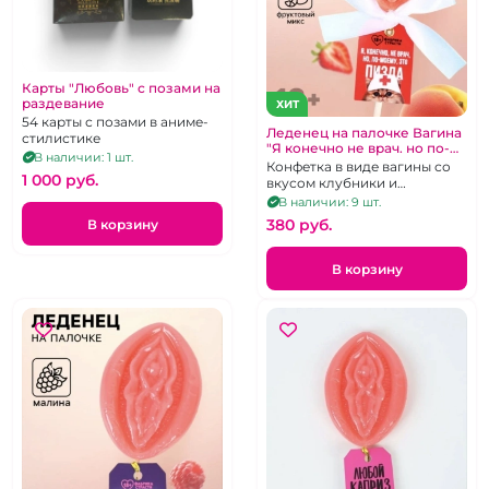
Карты "Любовь" с позами на
раздевание
ХИТ
54 карты с позами в аниме-
Леденец на палочке Вагина
стилистике
"Я конечно не врач. но по-
В наличии: 1 шт.
моему это пизда"
Конфетка в виде вагины со
1 000 pуб.
вкусом клубники и
абрикоса.
В наличии: 9 шт.
380 pуб.
В корзину
В корзину