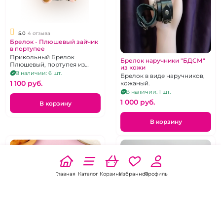
5.0
4 отзыва
Брелок - Плюшевый зайчик
в портупее
Прикольный Брелок
Брелок наручники "БДСМ"
Плюшевый, портупея из
из кожи
натуральной кожи, высота 18
В наличии: 6 шт.
Брелок в виде наручников,
см, с карабином и кольцом
1 100 pуб.
кожаный.
В наличии: 1 шт.
1 000 pуб.
В корзину
В корзину
Главная
Каталог
Корзина
Избранное
Профиль