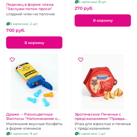
В наличии: 8 шт.
Леденец в форме члена
270 pуб.
"Заслужи потом проси"
сладкий член на палочке
В корзину
В наличии: 2 шт.
700 pуб.
В корзину
Драже -- Разноцветные
Эротическое Печенье с
Фаллосы "Напоминание о
предсказаниями "Правда
бывшем"
или действие"
Маленькие вкусные Конфеты
Игра для взрослых и печенье
в форме члеников
с предсказаниями
В наличии: 9 шт.
В наличии: 1 шт.