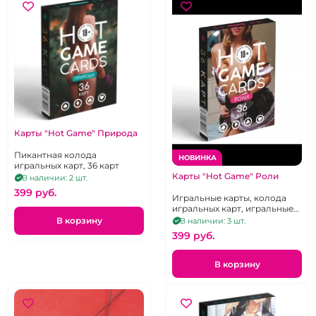
Карты "Hot Game" Природа
Пикантная колода
НОВИНКА
игральных карт, 36 карт
Карты "Hot Game" Роли
В наличии: 2 шт.
399 pуб.
Игральные карты, колода
игральных карт, игральные
карты с ролями, 36 карт
В корзину
В наличии: 3 шт.
399 pуб.
В корзину