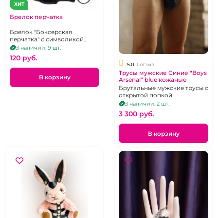
ХИТ
Брелок перчатка
Брелок "Боксерская
перчатка" с символикой
России
В наличии: 9 шт.
120 pуб.
5.0
1 отзыв
Трусы мужские Синие "Boys
В корзину
Arsenal" blue кожаные
Брутальные мужские трусы с
открытой попкой
В наличии: 2 шт.
3 300 pуб.
В корзину