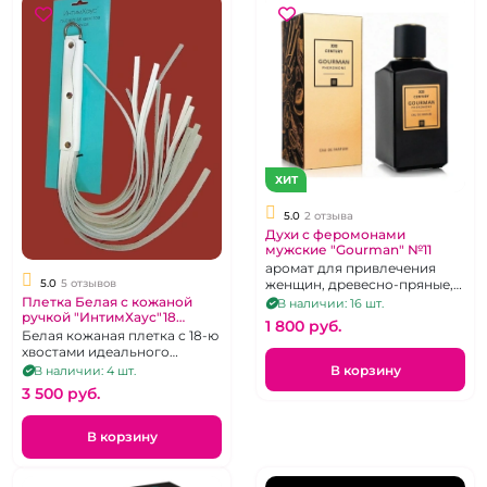
ХИТ
5.0
2 отзыва
Духи с феромонами
мужские "Gourman" №11
аромат для привлечения
5.0
5 отзывов
женщин, древесно-пряные,
100 мл
Плетка Белая с кожаной
В наличии: 16 шт.
ручкой "ИнтимХаус"18
1 800 pуб.
хвостов
Белая кожаная плетка с 18-ю
хвостами идеального
качества
В корзину
В наличии: 4 шт.
3 500 pуб.
В корзину