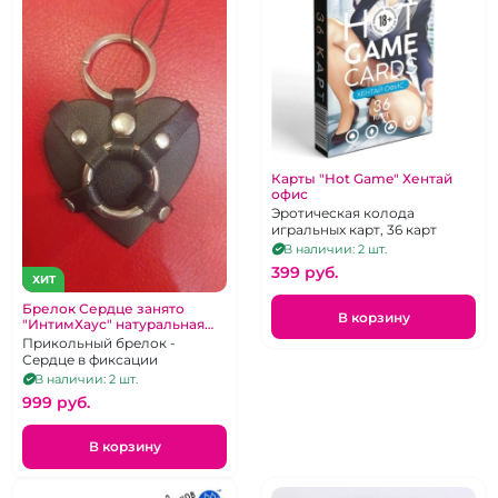
Карты "Hot Game" Хентай
офис
Эротическая колода
игральных карт, 36 карт
В наличии: 2 шт.
399 pуб.
ХИТ
Брелок Сердце занято
В корзину
"ИнтимХаус" натуральная
кожа
Прикольный брелок -
Сердце в фиксации
В наличии: 2 шт.
999 pуб.
В корзину