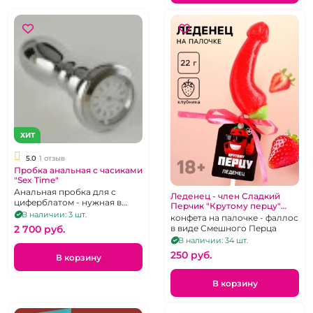
ХИТ
5.0
1 отзыв
Пробка анальная c часиками
"Sex Time"
Анальная пробка для с
Леденец - член Сладкий
циферблатом - нужная в
Перчик "Крутому перцу"
сексе и прикольная для
В наличии: 3 шт.
Клубничный
конфета на палочке - фаллос
подарка секс-игрушка
2 700 pуб.
в виде Смешного Перца
В наличии: 34 шт.
250 pуб.
В корзину
В корзину