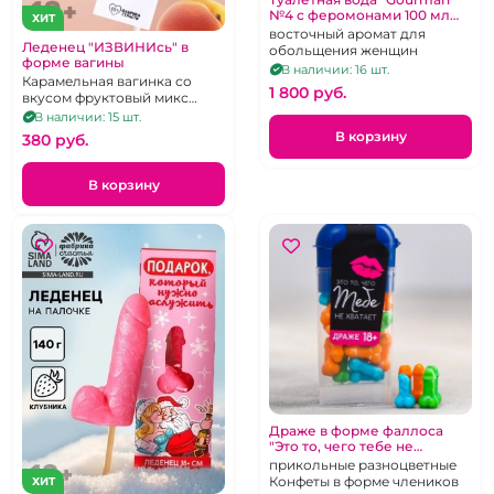
№4 с феромонами 100 мл
ХИТ
для мужчин
восточный аромат для
Леденец "ИЗВИНИсь" в
обольщения женщин
форме вагины
В наличии: 16 шт.
Карамельная вагинка со
1 800 pуб.
вкусом фруктовый микс
клубника с абрикосом.
В наличии: 15 шт.
В корзину
380 pуб.
В корзину
Драже в форме фаллоса
"Это то, чего тебе не
хватает"
прикольные разноцветные
Конфеты в форме члеников
ХИТ