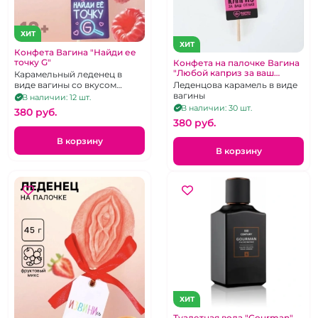
ХИТ
ХИТ
Конфета Вагина "Найди ее
точку G"
Конфета на палочке Вагина
"Любой каприз за ваш
Карамельный леденец в
отлиз"
Леденцова карамель в виде
виде вагины со вкусом
вагины
малины
В наличии: 12 шт.
В наличии: 30 шт.
380 pуб.
380 pуб.
В корзину
В корзину
ХИТ
Туалетная вода "Gourman"