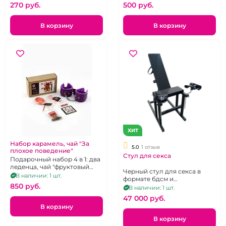
270 pуб.
500 pуб.
В корзину
В корзину
ХИТ
Набор карамель, чай "За
5.0
1 отзыв
плохое поведение"
Стул для секса
Подарочный набор 4 в 1: два
леденца, чай "фруктовый
Черный стул для секса в
микс", наручники
В наличии: 1 шт.
формате бдсм и
фиолетового цвета.
850 pуб.
гинекологического кресла.
В наличии: 1 шт.
Размеры: 105 x 42 x 17 см.
47 000 pуб.
В корзину
В корзину