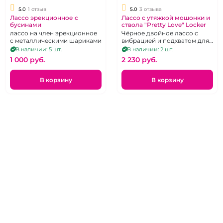
5.0
1 отзыв
5.0
3 отзыва
Лассо эрекционное с
Лассо с утяжкой мошонки и
бусинами
ствола "Pretty Love" Locker
лассо на член эрекционное
Чёрное двойное лассо с
с металлическими шариками
вибрацией и подхватом для
мошонки
В наличии: 5 шт.
В наличии: 2 шт.
1 000 pуб.
2 230 pуб.
В корзину
В корзину