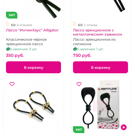
ХИТ
5.0
6 отзывов
5.0
2 отзыва
Лассо "ИнтимХаус" Alligator
Лассо эрекционное с
металлическим зажимом
Классическое чёрное
Лассо эрекционное из
эрекционное лассо
силикона
В наличии: 3 шт.
В наличии: 1 шт.
350 pуб.
750 pуб.
В корзину
В корзину
ХИТ