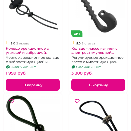
ХИТ
5.0
2 отзыва
5.0
3 отзыва
Кольцо эрекционное с
Кольцо - лассо на член с
утяжкой и вибрацией
электростимуляцией
черное
регулируемый диаметр "S-
Черное эрекционное кольцо
Регулируемое эрекционное
hande" Lightning ring черное
с вибростимуляцией и
лассо с миостимуляцией.
утяжкой
В наличии: 5 шт.
В наличии: 1 шт.
1 999 pуб.
3 300 pуб.
В корзину
В корзину