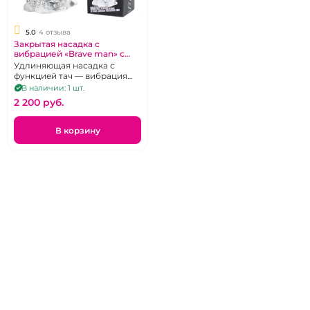
5.0
4 отзыва
Закрытая насадка с
вибрацией «Brave man» с
функцией Сенсо Тач
Удлиняющая насадка с
функцией тач — вибрация
при нажиме
В наличии: 1 шт.
2 200 pуб.
В корзину