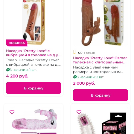
НОВИНКА
Насадка "Pretty Love" с
5.0
1 отзыв
вибрацией в головке на д.у
Насадка "Pretty Love" Osmar
пульте
Товар: Насадка "Pretty Love"
телесная с клиторальным
с вибрацией в головке на д.у
стимулятором
Насадка с увеличением
пульте
В наличии: 1 шт.
размера и клиторальным
4 200 pуб.
стимулятором с вибрацией.
В наличии: 2 шт.
2 000 pуб.
В корзину
В корзину