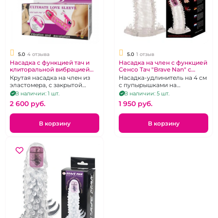
5.0
4 отзыва
5.0
1 отзыв
Насадка с функцией тач и
Насадка на член с функцией
клиторальной вибрацией
Сенсо Тач "Brave Nan" с
«Ultimate» Сенсо Тач
вибрацией в головке
Крутая насадка на член из
Насадка-удлинитель на 4 см
эластомера, с закрытой
с пупырышками на
головкой, два вибратора
поверхности
В наличии: 1 шт.
В наличии: 5 шт.
2 600 pуб.
1 950 pуб.
В корзину
В корзину