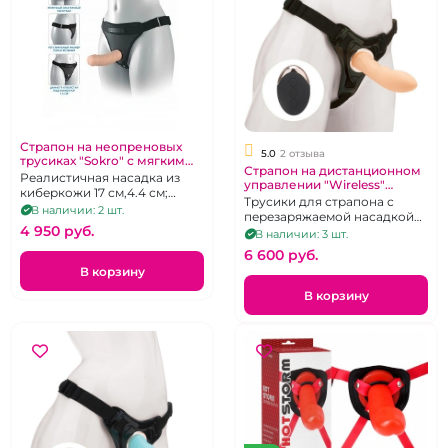
Страпон на неопреновых
5.0
2 отзыва
трусиках "Sokro" с мягким
Страпон на дистанционном
фаллосом 17 см.
Реалистичная насадка из
управлении "Wireless"
киберкожи 17 см,4.4 см;
телесный
Трусики для страпона с
трусики с креплением Vac-
В наличии: 2 шт.
перезаряжаемой насадкой
U-Lock, размер трусиков
4 950 pуб.
на пульте управления
В наличии: 3 шт.
регулируется от 42 до 48
6 600 pуб.
В корзину
В корзину