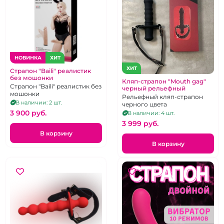
НОВИНКА
ХИТ
ХИТ
Страпон "Baili" реалистик
без мошонки
Кляп-страпон "Mouth gag"
Страпон "Baili" реалистик без
черный рельефный
мошонки
Рельефный кляп-страпон
В наличии: 2 шт.
черного цвета
3 900 pуб.
В наличии: 4 шт.
3 999 pуб.
В корзину
В корзину