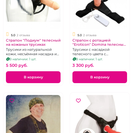
5.0
2 отзыва
5.0
2 отзыва
Страпон "Подиум" телесный
Страпон с ротацией
на кожаных трусиках
"Eroticon" Domina телесный
с усиками
Трусики из натуральной
Трусики с насадкой
кожи, несъёмная насадка из
телесного цвета с
винила.
клиторальными
В наличии: 1 шт.
В наличии: 1 шт.
стимуляторами и
5 500 pуб.
3 300 pуб.
вращением, управляемой с
помощью пульта.
В корзину
В корзину