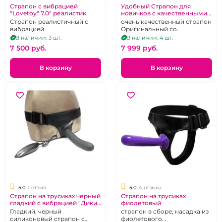
Страпон с вибрацией
Удобный Страпон для
"Lovetoy" 7.0" реалистик
новичков с качественными
трусиками и вибрацией на
Страпон реалистичный с
очень качественный страпон
д/у "I-Moon" Pretty Beauty
вибрацией
Оригинальный со
стимуляцией клитора и
В наличии: 3 шт.
В наличии: 4 шт.
удобной посадкой.
7 500 pуб.
7 999 pуб.
В корзину
В корзину
5.0
1 отзыв
5.0
4 отзыва
Страпон на трусиках черный
Страпон на трусиках
гладкий с вибрацией "Дикий
фиолетовый
Ангел - 2"
Гладкий, чёрный
страпон в сборе, насадка из
силиконовый страпон с
фиолетового