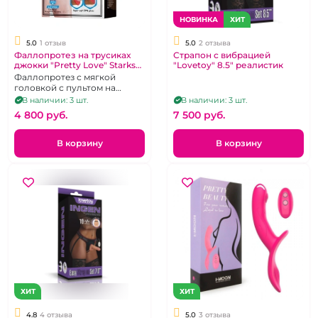
НОВИНКА
ХИТ
5.0
1 отзыв
5.0
2 отзыва
Фаллопротез на трусиках
Страпон с вибрацией
джокки "Pretty Love" Starks
"Lovetoy" 8.5" реалистик
мулат реалистик
Фаллопротез с мягкой
головкой с пультом на
трусиках
В наличии: 3 шт.
В наличии: 3 шт.
4 800 pуб.
7 500 pуб.
В корзину
В корзину
ХИТ
ХИТ
4.8
4 отзыва
5.0
3 отзыва