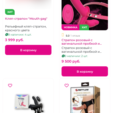
ХИТ
Кляп-страпон "Mouth gag"
Рельефный кляп-страпон,
НОВИНКА
ХИТ
красного цвета
В наличии: 4 шт.
5.0
1 отзыв
3 999 pуб.
Страпон розовый с
вагинальной пробкой и
вибрацией
Страпон розовый с
В корзину
вагинальной пробкой и
вибрацией
В наличии: 2 шт.
9 500 pуб.
В корзину