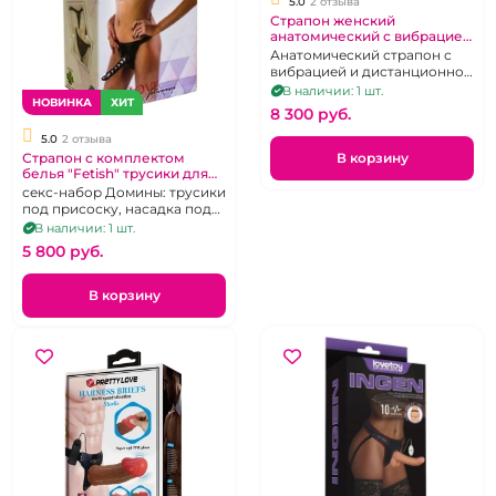
5.0
2 отзыва
Страпон женский
анатомический с вибрацией
на беспроводном пульте
Анатомический страпон с
"SlimLine"
вибрацией и дистанционном
пультом
В наличии: 1 шт.
НОВИНКА
ХИТ
8 300 pуб.
5.0
2 отзыва
Страпон с комплектом
В корзину
белья "Fetish" трусики для
страпона с насадкой, лиф и
секс-набор Домины: трусики
пэстисы
под присоску, насадка под
кольцо и штырек, портупея и
В наличии: 1 шт.
пэстисы
5 800 pуб.
В корзину