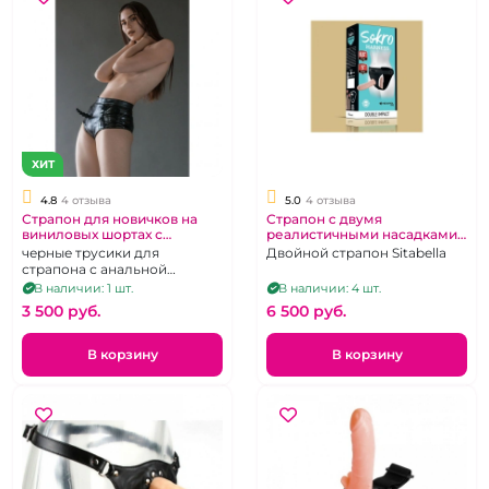
ХИТ
4.8
4 отзыва
5.0
4 отзыва
Страпон для новичков на
Страпон с двумя
виниловых шортах с
реалистичными насадками
анальной елочкой "No
"Sokro" Double Impact
черные трусики для
Двойной страпон Sitabella
Mercy" Сraizer размер М-L
страпона с анальной
насадкой-елочкой из
В наличии: 1 шт.
В наличии: 4 шт.
экокожи, р. M-Д
3 500 pуб.
6 500 pуб.
В корзину
В корзину