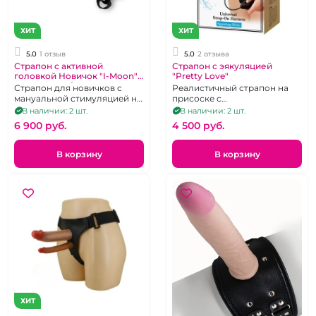
ХИТ
ХИТ
5.0
1 отзыв
5.0
2 отзыва
Страпон с активной
Страпон с эякуляцией
головкой Новичок "I-Moon"
"Pretty Love"
черный на д/у
Страпон для новичков с
Реалистичный страпон на
мануальной стимуляцией на
присоске с
магнитной зарядке.
семяизвержением в
В наличии: 2 шт.
В наличии: 2 шт.
комплекте с трусиками.
6 900 pуб.
4 500 pуб.
В корзину
В корзину
ХИТ