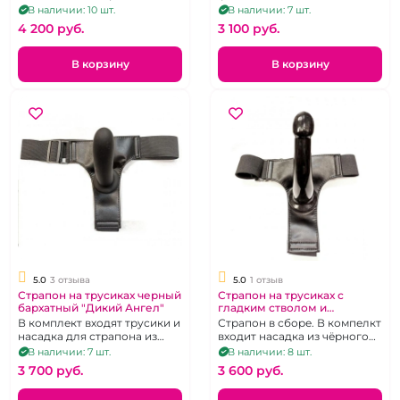
вибрацией и
термопластичного каучука,
В наличии: 10 шт.
В наличии: 7 шт.
дистанционным
штырек-коннектор
4 200 pуб.
3 100 pуб.
управлением с трусиками в
комплекте.
В корзину
В корзину
5.0
3 отзыва
5.0
1 отзыв
Страпон на трусиках черный
Страпон на трусиках с
бархатный "Дикий Ангел"
гладким стволом и
головкой "Черный кофе"
В комплект входят трусики и
Страпон в сборе. В компелкт
насадка для страпона из
входит насадка из чёрного
чёрного силикона.
силикона и трусики.
В наличии: 7 шт.
В наличии: 8 шт.
3 700 pуб.
3 600 pуб.