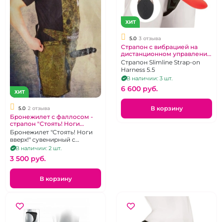
ХИТ
5.0
3 отзыва
Страпон с вибрацией на
дистанционном управлении
"Wireless" красный
Страпон Slimline Strap-on
Harness 5.5
В наличии: 3 шт.
6 600 pуб.
ХИТ
В корзину
5.0
2 отзыва
Бронежилет с фаллосом -
страпон "Стоять! Ноги
вверх!" сувенирный
Бронежилет "Стоять! Ноги
вверх!" сувенирный с
фаллоимитатором
В наличии: 2 шт.
3 500 pуб.
В корзину