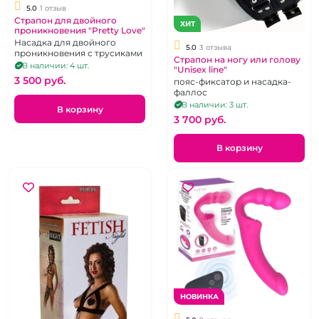
5.0
1 отзыв
Страпон для двойного
ХИТ
проникновения "Pretty Love"
Насадка для двойного
5.0
3 отзыва
проникновения с трусиками
Страпон на ногу или голову
В наличии: 4 шт.
"Unisex line"
3 500 pуб.
пояс-фиксатор и насадка-
фаллос
В наличии: 3 шт.
В корзину
3 700 pуб.
В корзину
НОВИНКА