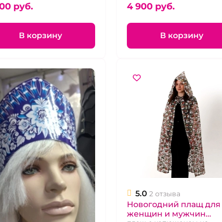
00 pуб.
4 900 pуб.
В корзину
В корзину
5.0
2 отзыва
Новогодний плащ для
женщин и мужчин