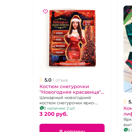
5.0
1 отзыв
Костюм снегурочки
"Новогодняя красавица"
платье, перчатки, чокер,
Шикарный новогодний
5
костюм снегурочки ярко-
колпак р 42-44
Ко
красного цвета с
В наличии: 2 шт.
мехом.Размер 42-44
3 200 pуб.
лиф
кр
Ярк
выг
кр
скр
В 
В корзину