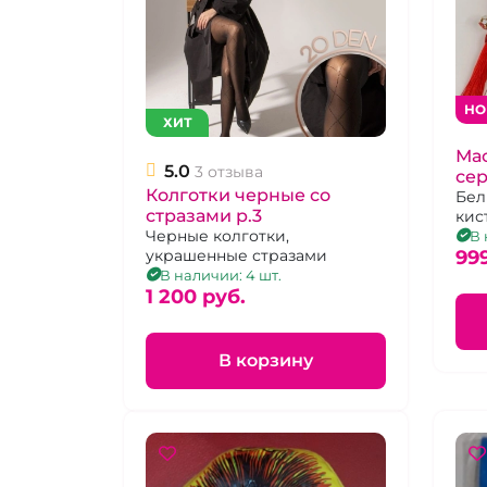
НО
ХИТ
Мас
5.0
3 отзыва
се
Колготки черные со
Бел
стразами р.3
кис
буб
Черные колготки,
В 
99
украшенные стразами
В наличии: 4 шт.
1 200 pуб.
В корзину