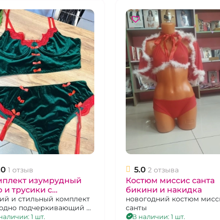
.0
5.0
1 отзыв
2 отзыва
мплект изумрудный
Костюм миссис санта
 и трусики с
бикини и накидка
асными бантиками и
ий и стильный комплект
новогодний костюм миссис
одно подчеркивающий и
санты
ужевом
ывающий недостатки.
наличии: 1 шт.
В наличии: 1 шт.