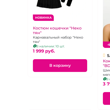
НОВИНКА
Костюм кошечки "Неко
тян"
Карнавальный набор "Неко
тян"
-
В наличии: 10 шт.
1 999 pуб.
5
Ко
В корзину
"BD
Шик
мяг
стра
В 
3 7