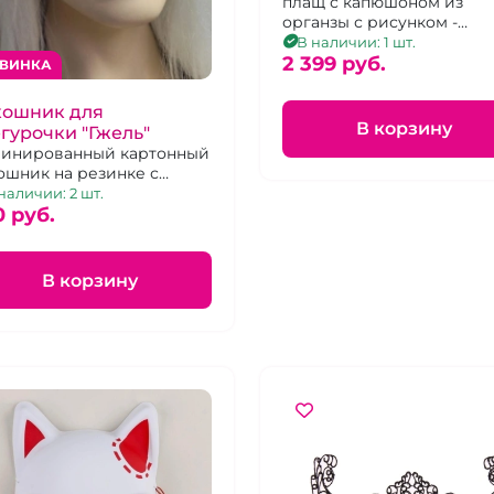
"Снеговик"
плащ с капюшоном из
органзы с рисунком -
снеговики
В наличии: 1 шт.
2 399 pуб.
ВИНКА
кошник для
В корзину
гурочки "Гжель"
инированный картонный
ошник на резинке с
асными лентами
наличии: 2 шт.
0 pуб.
В корзину