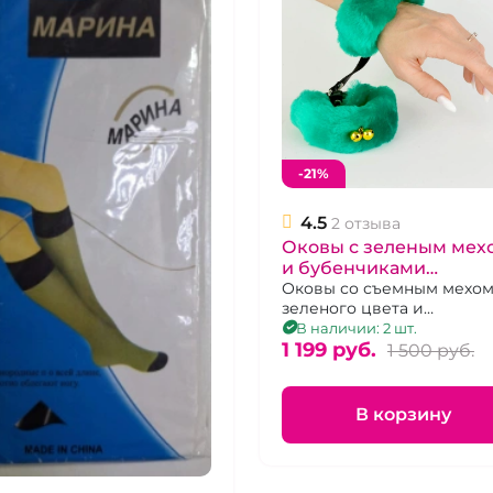
-21%
4.5
2 отзыва
Оковы с зеленым мех
и бубенчиками
Новогодние "Sitabella"
Оковы со съемным мехо
зеленого цвета и
бубенчиками
В наличии: 2 шт.
1 199 pуб.
1 500 pуб.
В корзину