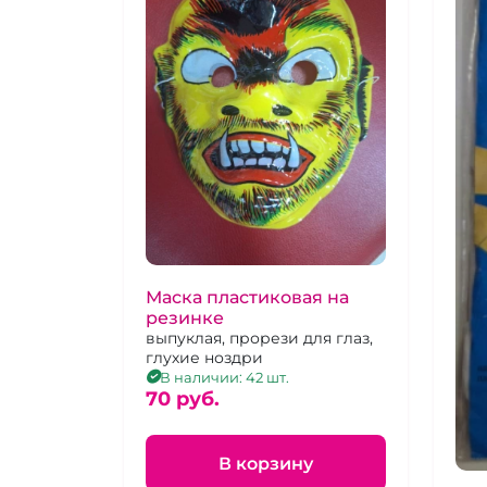
Маска пластиковая на
резинке
выпуклая, прорези для глаз,
глухие ноздри
В наличии: 42 шт.
70 pуб.
В корзину