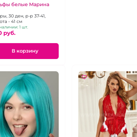
льфы белые Марина
ры, 30 ден, р-р 37-41,
ота - 41 см
наличии: 1 шт.
0 pуб.
В корзину