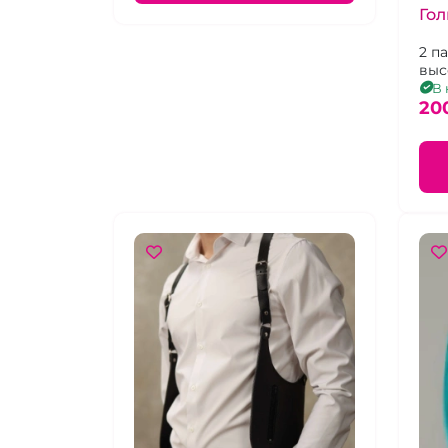
Го
2 па
выс
В 
20