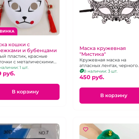
ВИНКА
ка кошки с
Маска кружевная
режками и бубенцами
"Мистика"
ый пластик, красные
Кружевная маска на
точки с металическими
атласных лентах, черного
енцами
наличии: 1 шт.
цвета
В наличии: 3 шт.
9 pуб.
450 pуб.
В корзину
В корзину