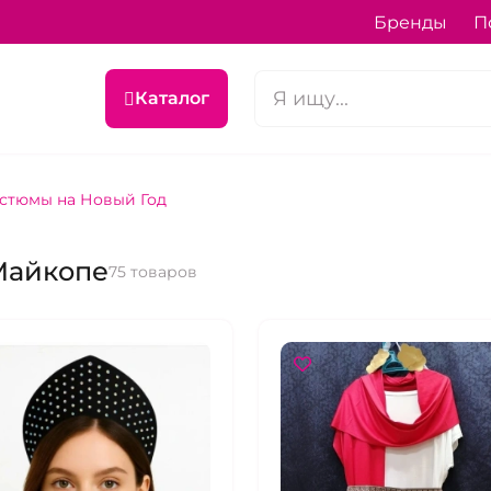
Бренды
П
Каталог
стюмы на Новый Год
Майкопе
75 товаров