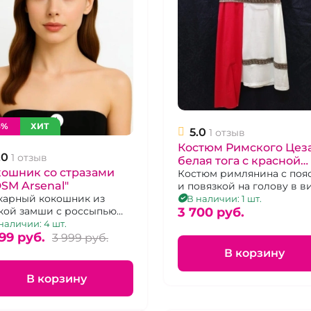
6%
ХИТ
5.0
1 отзыв
Костюм Римского Цез
.0
1 отзыв
белая тога с красной
кошник со стразами
накидкой
Костюм римлянина с поя
SM Arsenal"
и повязкой на голову в в
золотых листьев лавра р.
арный кокошник из
В наличии: 1 шт.
3 700 pуб.
кой замши с россыпью
з.
наличии: 4 шт.
99 pуб.
3 999 pуб.
В корзину
В корзину