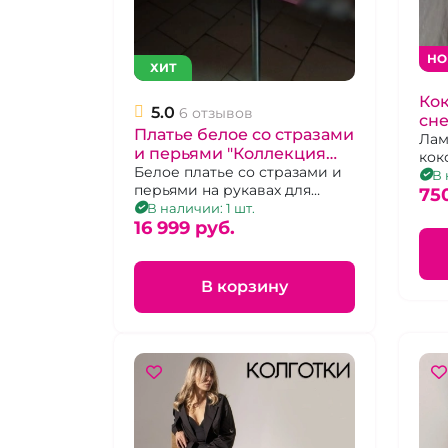
НО
ХИТ
Ко
5.0
6 отзывов
сне
Платье белое со стразами
Лам
и перьями "Коллекция
кок
Blanche Etoile"
Белое платье со стразами и
атл
В 
перьями на рукавах для
75
празника и ролевых игр
В наличии: 1 шт.
16 999 pуб.
В корзину