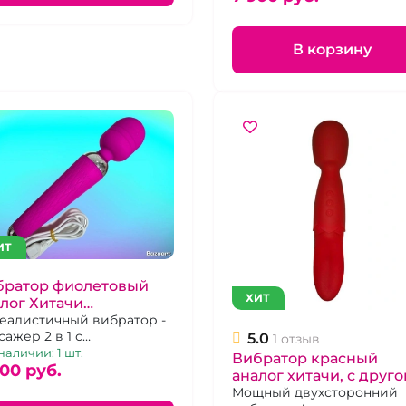
дистанционного управле
В корзину
ИТ
братор фиолетовый
ХИТ
лог Хитачи
усторнний
еалистичный вибратор -
сажер 2 в 1 с
5.0
1 отзыв
рирующей головкой и
наличии: 1 шт.
Вибратор красный
олом
500 pуб.
аналог хитачи, с друго
стороны язык
Мощный двухсторонний