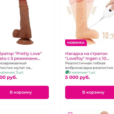
НОВИНКА
ратор "Pretty Love"
Насадка на страпон
isto с 5 режимами
"LoveToy" Ingen с 10
ро, вращения и
езаряжаемый
ритмами
Реалистичная гибкая
листик-мулат на
вибронасадка-реалистик
икций на USB
соске для глубокой 3D-
присоске из нежного TPE
наличии: 3 шт.
В наличии: 1 шт.
муляции из супер
00 pуб.
проводным пультом
5 000 pуб.
кого TPR
В корзину
В корзину