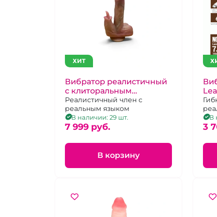
ХИТ
Х
Вибратор реалистичный
Виб
с клиторальным
Lea
стимулятором длинным
Реалистичный член с
пе
Гиб
реальным языком
реа
язычком
10 
В наличии: 29 шт.
В 
7 999 pуб.
зар
3 7
В корзину