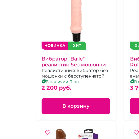
НОВИНКА
ХИТ
Х
Вибратор "Baile"
Виб
реалистик без мошонки
Ruf
Реалистичный вибратор без
Реа
мошонки с бесступенчатой
ана
регулировкой
выр
В наличии: 7 шт.
В 
интенсивности вибрации
2 200 pуб.
реж
3 7
В корзину