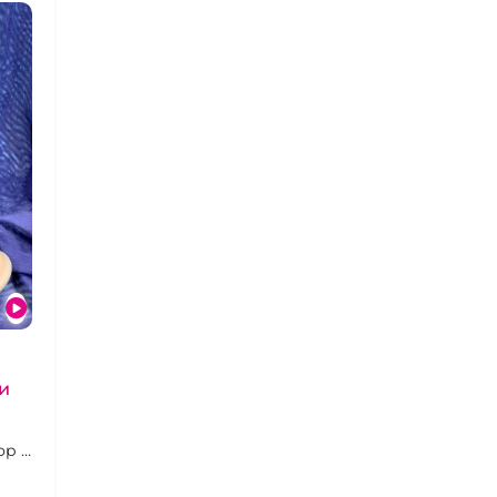
и
ор с