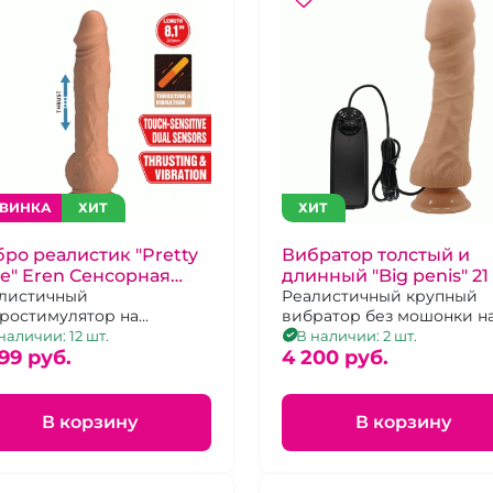
ВИНКА
ХИТ
ХИТ
ро реалистик "Pretty
Вибратор толстый и
e" Eren Cенсорная
длинный "Big penis" 21
хнология
листичный
с крупной головкой 5,
Реалистичный крупный
ростимулятор на
вибратор без мошонки н
соске с 5 режимами
пульте управления
наличии: 12 шт.
В наличии: 2 шт.
рации и сенсорным
99 pуб.
4 200 pуб.
авлением
тупательных движений
В корзину
В корзину