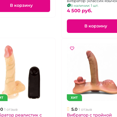
вибратор (классик-язычо
В корзину
В наличии: 1 шт.
4 500 pуб.
В корзину
ИТ
ХИТ
.0
5.0
1 отзыв
1 отзыв
ратор реалистик с
Вибратор с тройной