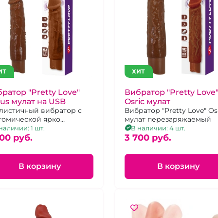
ИТ
ХИТ
ратор "Pretty Love"
Вибратор "Pretty Love
us мулат на USB
Osric мулат
листичный вибратор с
Вибратор "Pretty Love" Os
томической ярко
мулат перезаряжаемый
аженной головкой, 10
наличии: 1 шт.
В наличии: 4 шт.
имов вибрации.
00 pуб.
3 700 pуб.
В корзину
В корзину