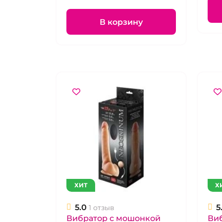
движениями с пультом
дистанционного управления
В корзину
ХИТ
Х
5.0
5
1 отзыв
Вибратор с мошонкой
Виб