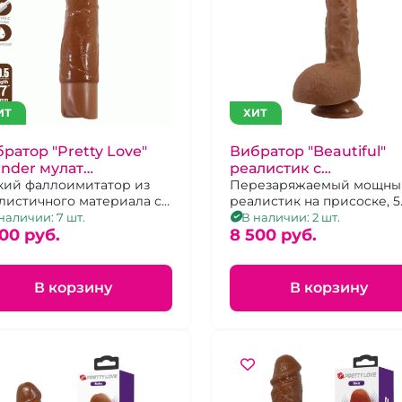
ИТ
ХИТ
ратор "Pretty Love"
Вибратор "Beautiful"
nder мулат
реалистик с
резаряжаемый
кий фаллоимитатор из
поступательными
Перезаряжаемый мощны
листичного материала с
реалистик на присоске, 5
движениями
режимами вибрации на
режимов работы
наличии: 7 шт.
В наличии: 2 шт.
ядке Type-C
00 pуб.
8 500 pуб.
В корзину
В корзину