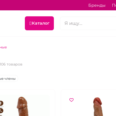
Бренды
П
Каталог
ные
106 товаров
ые члены