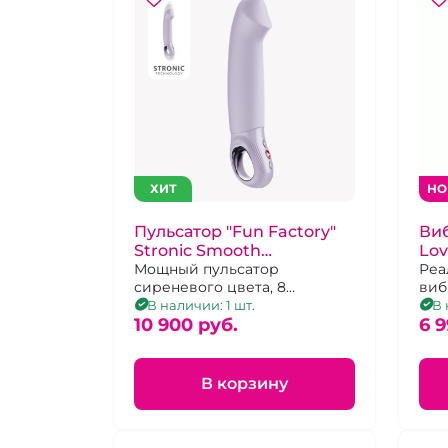
ХИТ
НО
Пульсатор "Fun Factory"
Виб
Stronic Smooth
Lov
сиреневый
Мощный пульсатор
те
Реа
сиреневого цвета, 8
виб
режимов работы, можно
при
В наличии: 1 шт.
В 
использовать без рук
10 900 pуб.
виб
6 9
упр
пос
В корзину