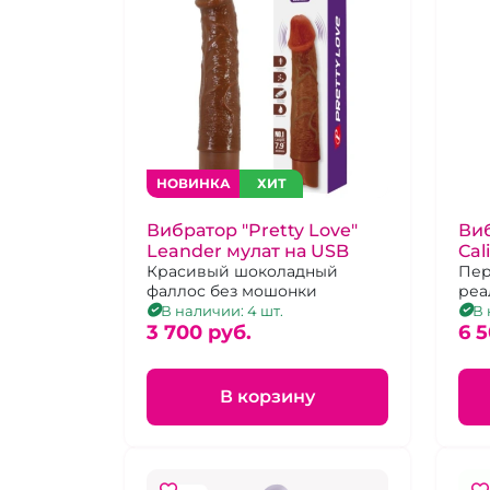
НОВИНКА
ХИТ
Вибратор "Pretty Love"
Виб
Leander мулат на USB
Cal
Красивый шоколадный
виб
Пер
фаллос без мошонки
реа
фр
при
В наличии: 4 шт.
В 
3 700 pуб.
сти
6 5
мяг
В корзину