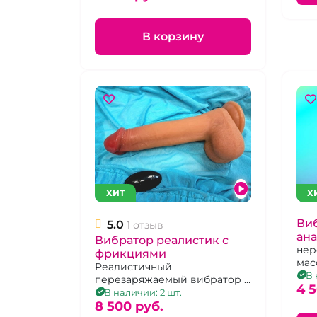
В корзину
ХИТ
Х
Ви
5.0
1 отзыв
ана
Вибратор реалистик с
дв
нер
фрикциями
мас
Реалистичный
виб
В 
перезаряжаемый вибратор -
ств
4 
фаллоимитатор с
В наличии: 2 шт.
поступательными
8 500 pуб.