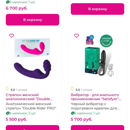
коленом на д.у пульте
В наличии: 1 шт.
подогревом на д/у пульте, 9
6 700 pуб.
режимов вибрации, 3
В корзину
режима фрикций
В корзину
5.0
1 отзыв
5.0
1 отзыв
Страпон женский
Вибратор - для анального
анатомический "Double
проникновения "Satisfyer"
Rider PRO" фиолетовый
Hot Passion черный
Анатомический женский
Черный вибратор с
страпон "Double Rider PRO"
подогревом идеален для
массажа простаты
В наличии: 2 шт.
В наличии: 1 шт.
5 500 pуб.
5 700 pуб.