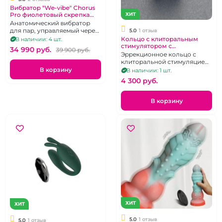
Вибратор "We-vibe" Chorus
ХИТ
Pro фиолетовый скрепка
для пар
Анатомический вибратор
для пар, управляемый через
5.0
1 отзыв
тактильный пульт и
Кольцо с клиторальным
В наличии: 4 шт.
приложение.
стимулятором с
34 990 pуб.
39 900 pуб.
ребрышками на д.у пульте
Эррекционное кольцо с
клиторальной стимуляцией
и пультом дистанционного
В корзину
В наличии: 1 шт.
упарвления.
4 300 pуб.
В корзину
ХИТ
ХИТ
5.0
1 отзыв
5.0
1 отзыв