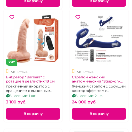
В корзину
В корзину
ХИТ
5.0
1 отзыв
5.0
1 отзыв
Вибратор "Barbara" с
Страпон женский
ротацией реалистик 18 см
анатомический "Strap-on-
me" Multi Orgazm с пультом
практичный вибратор с
Женский страпон с сосущим
вращением с выносным
клитор эффектом с
пультом
беспроводным пультом
В наличии: 1 шт.
В наличии: 2 шт.
управления
3 100 pуб.
24 000 pуб.
В корзину
В корзину