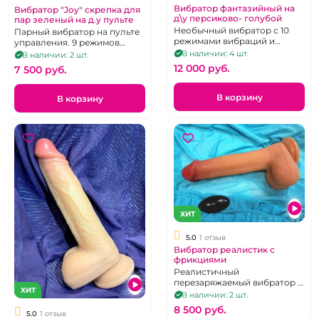
Вибратор фантазийный на
Вибратор "Joy" скрепка для
д\у персиково- голубой
пар зеленый на д.у пульте
Необычный вибратор с 10
Парный вибратор на пульте
режимами вибраций и
управления. 9 режимов
пультом дистанционного
вибрации.
В наличии: 4 шт.
В наличии: 2 шт.
управления.
12 000 pуб.
7 500 pуб.
В корзину
В корзину
ХИТ
5.0
1 отзыв
Вибратор реалистик с
фрикциями
Реалистичный
перезаряжаемый вибратор -
ХИТ
фаллоимитатор с
В наличии: 2 шт.
поступательными
8 500 pуб.
движениями с пультом
5.0
1 отзыв