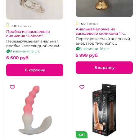
5.0
1 отзыв
5.0
2 отзыва
Анальная елочка из
Пробка из замшевого
замшевого силикона "I-
силикона "I-Moon"
Moon" бело-розовое амбре
Перезаряжаемый анальный
перезаряжаемая бело-
Перезаряжаемая анальная
перезаряжаемая на д/у
вибратор "ёлочка" с
розовое амбре на д/у
пробка каплевидной формы
возможностью
В наличии: 18 шт.
с дистанционным
В наличии: 13 шт.
дистанционного
5 999 pуб.
управлением.
6 600 pуб.
управления.
В корзину
В корзину
ХИТ