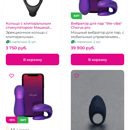
ХИТ
Кольцо с клиторальным
Вибратор для пар "We-vibe"
стимулятором Мишкой
Chorus pro
"Cock ring" черное
Эрекционное кольцо с
Мощный вибратор для пар, с
клиторальным
мобильным управлением,
стимулятором кролик
тактильный пульт д.у.
В наличии: 6 шт.
В наличии: 2 шт.
3 750 pуб.
39 900 pуб.
В корзину
В корзину
-13%
ХИТ
5.0
2 отзыва