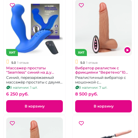
ХИТ
ХИТ
5.0
1 отзыв
5.0
1 отзыв
Массажер простаты
Вибратор реалистик с
"Seamless" синий на д.у
фрикциями "Веретено"10
пульте
режимов
Синий, перезаряжаемый
Реалистичный вибратор с
массажёр простаты с двумя
мошонкой с
двигателями и
поступательными
В наличии: 1 шт.
В наличии: 7 шт.
дистанционным
движениями на присоске.
6 250 pуб.
8 500 pуб.
управлением.
В корзину
В корзину