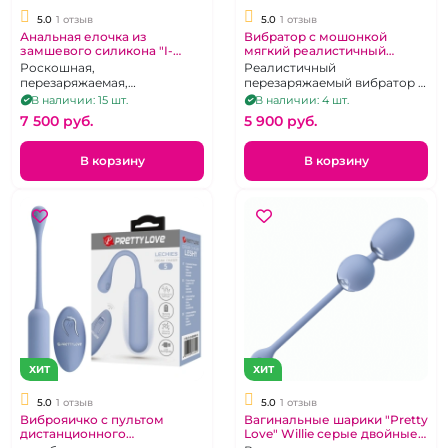
5.0
1 отзыв
5.0
1 отзыв
Анальная елочка из
Вибратор с мошонкой
замшевого силикона "I-
мягкий реалистичный
Moon" бело-розовая
"Neoskin" с беспроводным
Роскошная,
Реалистичный
пультом
перезаряжаемая,
перезаряжаемый вибратор -
водоупорная анальная
фаллоимитатор с пультом
В наличии: 15 шт.
В наличии: 4 шт.
ёлочка с дистанционным
дистанционного управления
7 500 pуб.
5 900 pуб.
управлением.
В корзину
В корзину
ХИТ
ХИТ
5.0
1 отзыв
5.0
1 отзыв
Виброяичко с пультом
Вагинальные шарики "Pretty
дистанционного
Love" Willie серые двойные
управления "Pretty Love"
на пульте