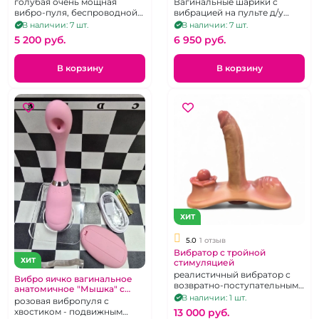
голубая очень мощная
Вагинальные шарики с
вибро-пуля, беспроводной
вибрацией на пульте д/у
пульт ДУ, 12 режимов
перезаряжаемые.
В наличии: 7 шт.
В наличии: 7 шт.
5 200 pуб.
6 950 pуб.
В корзину
В корзину
ХИТ
5.0
1 отзыв
Вибратор с тройной
ХИТ
стимуляцией
реалистичный вибратор с
Вибро яичко вагинальное
возвратно-поступательными
анатомичное "Мышка" с
движениями, двумя
В наличии: 1 шт.
клиторальным подвижным
розовая вибропуля с
дополнительными
хвостиком
13 000 pуб.
хвостиком - подвижным
стимулирующими зонами и