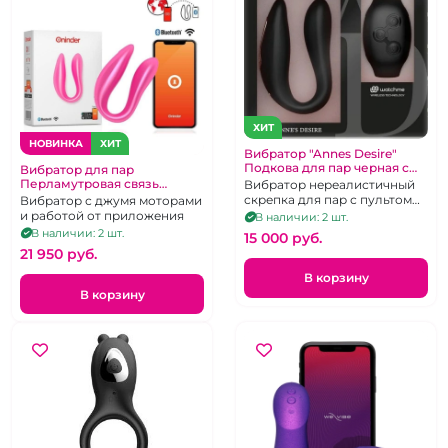
ХИТ
НОВИНКА
ХИТ
Вибратор "Annes Desire"
Подкова для пар черная с
Вибратор для пар
браслетом
Перламутровая связь
Вибратор нереалистичный
"Oninder" скрепка розовая
скрепка для пар с пультом
Вибратор с джумя моторами
управления - наручными
и работой от приложения
В наличии: 2 шт.
"часами"
В наличии: 2 шт.
15 000 pуб.
21 950 pуб.
В корзину
В корзину