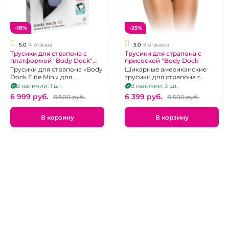
-18%
-25%
5.0
4 отзыва
5.0
5 отзывов
Трусики для страпона с
Трусики для страпона с
платформой "Body Dock"
присоской "Body Dock"
силиконовое крепление
Трусики для страпона «Body
Шикарные американские
Dock Elite Mini» для
трусики для страпона с
фаллосов с присосокой,
платформой
В наличии: 1 шт.
В наличии: 3 шт.
цвет черный
6 999 pуб.
6 399 pуб.
8 500 pуб.
8 500 pуб.
В корзину
В корзину