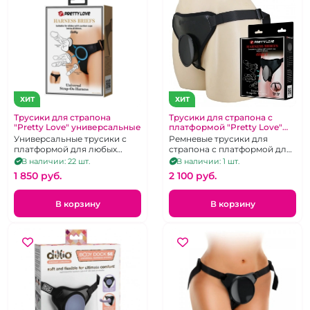
ХИТ
ХИТ
Трусики для страпона
Трусики для страпона с
"Pretty Love" универсальные
платформой "Pretty Love"
Caludio1 черные
Универсальные трусики с
Ремневые трусики для
платформой для любых
страпона с платформой для
фаллосов и пробок с
любых фаллосов и пробок
В наличии: 22 шт.
В наличии: 1 шт.
присоской до 90мм в
на присоске
1 850 pуб.
2 100 pуб.
диаметре.
В корзину
В корзину