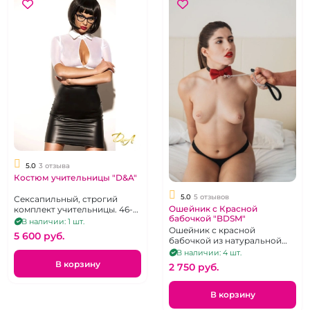
5.0
3 отзыва
Костюм учительницы "D&A"
5.0
5 отзывов
Сексапильный, строгий
Ошейник с Красной
комплект учительницы. 46-
бабочкой "BDSM"
48р.
В наличии: 1 шт.
Ошейник с красной
5 600 pуб.
бабочкой из натуральной
кожи, с колечком для
В наличии: 4 шт.
фиксации, застегивается на
В корзину
2 750 pуб.
пряжку
В корзину