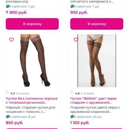
указка), OS
ролевых игр
сетчатого материала с
подвязкой-резинкой
В наличии: 1 шт.
В наличии: 1 шт.
украшенной кружевом и
7 800 pуб.
950 pуб.
бантом, скреплённым
стразом, р. 1-4
В корзину
В корзину
5.0
2 отзыва
4.8
4 отзыва
Чулки без силикона черные
Чулки "Beileisi" цвет экрю
с тигровой резинкой
гладкие с кружевной
"Yiliama"
резинкой
Чёрный, гладкие чулки для
Гладкие чулки цвета экрю с
ношения с поясом, с
кружевной коронкой
коронкой из ткани с
усиленной двумя полосками
В наличии: 8 шт.
В наличии: 24 шт.
"зоологическим" принтом, р.
силикона. Размер 1-3
850 pуб.
1 100 pуб.
1-4