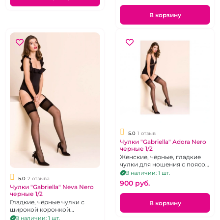
В корзину
5.0
1 отзыв
Чулки "Gabriella" Adora Nero
черные 1/2
Женские, чёрные, гладкие
чулки для ношения с поясом
или корсетом с пажами.
В наличии: 1 шт.
5.0
2 отзыва
Плотность 15 Den, Р.36-42
900 pуб.
Чулки "Gabriella" Neva Nero
черные 1/2
Гладкие, чёрные чулки с
В корзину
широкой коронкой
предназначенные для
В наличии: 1 шт.