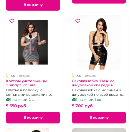
В корзину
5.0
2 отзыва
5.0
2 отзыва
Костюм учительницы
Лаковая юбка "D&A" со
"Candy Girl" Tara
шнуровкой спереди и
молнией сзади
Платье в полоску, с
Лаковая юбка с молнией и
сетчатыми вставками по
шнуровкой по всей высоте,
бокам, галстук, указка, и
Размер М, но тянется от 42-
В наличии: 2 шт.
В наличии: 1 шт.
стринги для создания
48
5 550 pуб.
5 700 pуб.
образа сексуальной
учительницы. р. 50-56.
В корзину
В корзину