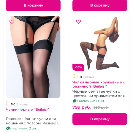
В корзину
В корзину
-16%
5.0
1 отзыв
Чулки черные кружевные с
резинкой "Beileisi"
Чёрные, сетчатые чулки с
цветочным орнаментом для
ношения с поясом, р 3-4
В наличии: 19 шт.
5.0
1 отзыв
799 pуб.
950 pуб.
Чулки черные "Beileisi"
Гладкие, чёрные чулки для
В корзину
ношения с поясом. Размер 1-
2.
В наличии: 2 шт.