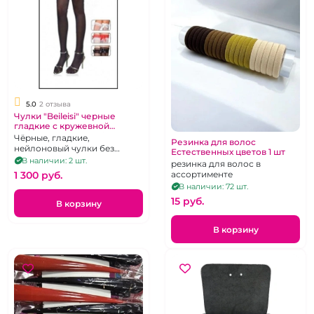
5.0
2 отзыва
Чулки "Beileisi" черные
гладкие с кружевной
красной резинкой бантом и
Чёрные, гладкие,
Резинка для волос
бусами без силикона р 2-3
нейлоновый чулки без
Естественных цветов 1 шт
силиконовой поддержки с
В наличии: 2 шт.
резинка для волос в
коронкой украшенной
1 300 pуб.
ассортименте
красным кружевом.Размер 1-
В наличии: 72 шт.
2
15 pуб.
В корзину
В корзину