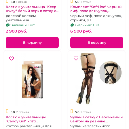
5.0
1 отзыв
5.0
1 отзыв
Костюм учительница "Keep
Комплект "SoftLine" черный
Away" белый верх в сетку и
лиф, пояс для чулок,
черная юбка под винил на
стринги размер L
ролевой костюм
черный лиф, пояс для чулок,
шнуровке р. 3XL 48-50
учительница
стринги, р L
В наличии: 1 шт.
В наличии: 1 шт.
2 900 pуб.
6 900 pуб.
В корзину
В корзину
5.0
2 отзыва
5.0
1 отзыв
Костюм учительницы
Чулки в сетку с Бабочками и
"Candy Girl" kristi
бантом на резинке
(боди,чулки,халат, очки,
"Красавица" с подвязкой
костюм учительницы для
Чулки из эластичного