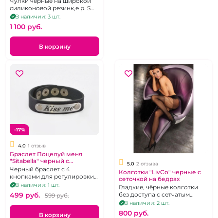
Чулки черные на широкой
силиконовой резинк,е р. S
(38-40)
В наличии: 3 шт.
1 100 pуб.
В корзину
-17%
4.0
1 отзыв
Браслет Поцелуй меня
"Sitabella" черный с
5.0
2 отзыва
клепками
Черный браслет с 4
Колготки "LivCo" черные с
кнопками для регулировки
сеточкой на бедрах
по запястью, гравировка на
В наличии: 1 шт.
Гладкие, чёрные колготки
металле "Kiss me"
без доступа с сетчатым
499 pуб.
599 pуб.
фрагментом на бёдрах. Р 42-
В наличии: 2 шт.
48
800 pуб.
В корзину