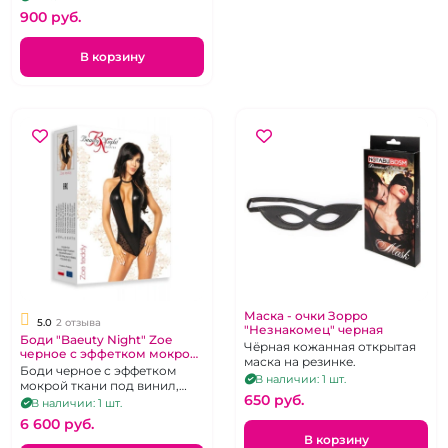
ношения с поясом. Р 40-44
900 pуб.
В корзину
Маска - очки Зорро
5.0
2 отзыва
"Незнакомец" черная
Боди "Baeuty Night" Zoe
Чёрная кожанная открытая
черное с эффетком мокрой
маска на резинке.
ткани
Боди черное с эффетком
В наличии: 1 шт.
мокрой ткани под винил,
650 pуб.
открытая спина, глубокое
В наличии: 1 шт.
декольте с горловиной
6 600 pуб.
американкой размер S/M
В корзину