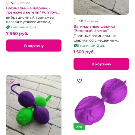
5.0
3 отзыва
Вагинальные шарики -
тренажер кегеля "Fun Town"
Crystal Duo
вибрационный тренажер
5.0
2 отзыва
Кегеля с утяжелителем,
одинарный шарик в
Вагинальные шарики
В наличии: 1 шт.
"Зеленый Цветок"
комплекте, темно-зеленый,
7 950 pуб.
перезаряжаемый
Двойные вагинальные
шарики со смещённым
центром с силиконовым
В корзину
В наличии: 2 шт.
покрытием.
1 500 pуб.
В корзину
ХИТ