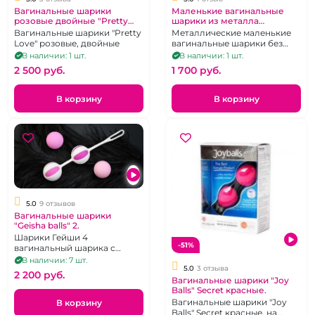
Вагинальные шарики
Маленькие вагинальные
розовые двойные "Pretty
шарики из металла
Love"
"Матрешка"
Вагинальные шарики "Pretty
Металлические маленькие
Love" розовые, двойные
вагинальные шарики без
сцепки, футляр в виде
В наличии: 1 шт.
В наличии: 1 шт.
матрешки.
2 500 pуб.
1 700 pуб.
В корзину
В корзину
5.0
9 отзывов
Вагинальные шарики
"Geisha balls" 2.
Шарики Гейши 4
-51%
вагинальный шарика с
силиконовой сцепкой.
В наличии: 7 шт.
5.0
3 отзыва
2 200 pуб.
Вагинальные шарики "Joy
Balls" Secret красные.
Вагинальные шарики "Joy
В корзину
Balls" Secret красные, на