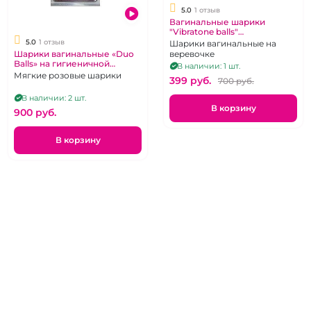
5.0
1 отзыв
Вагинальные шарики
"Vibratone balls"
пластиковые двойные
5.0
1 отзыв
Шарики вагинальные на
Шарики вагинальные «Duo
веревочке
Balls» на гигиеничной
В наличии: 1 шт.
сцепке.
Мягкие розовые шарики
399 pуб.
700 pуб.
В наличии: 2 шт.
В корзину
900 pуб.
В корзину