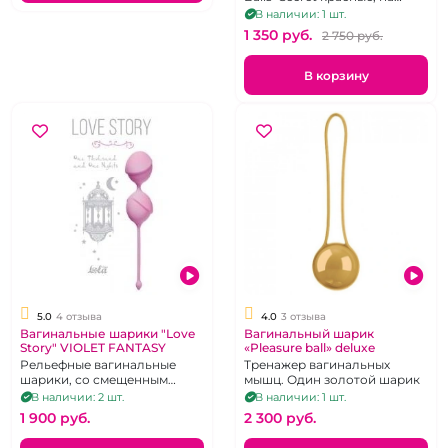
сцепке, двойные.
В наличии: 1 шт.
1 350 pуб.
2 750 pуб.
В корзину
5.0
4 отзыва
4.0
3 отзыва
Вагинальные шарики "Love
Вагинальный шарик
Story" VIOLET FANTASY
«Pleasure ball» deluxe
Рельефные вагинальные
Тренажер вагинальных
шарики, со смещенным
мышц. Один золотой шарик
центром тяжести .
В наличии: 2 шт.
В наличии: 1 шт.
1 900 pуб.
2 300 pуб.