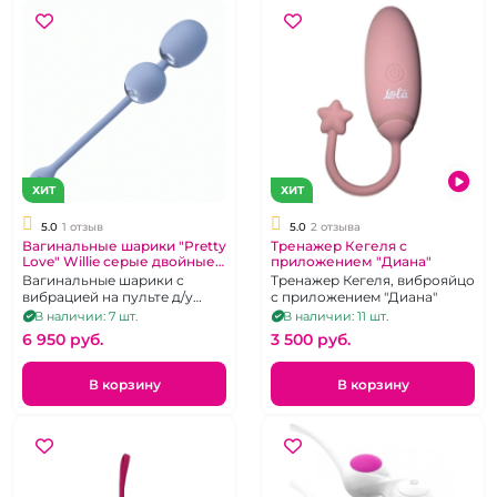
ХИТ
ХИТ
5.0
1 отзыв
5.0
2 отзыва
Вагинальные шарики "Pretty
Тренажер Кегеля с
Love" Willie серые двойные
приложением "Диана"
на пульте
Вагинальные шарики с
Тренажер Кегеля, виброяйцо
вибрацией на пульте д/у
с приложением "Диана"
перезаряжаемые.
В наличии: 7 шт.
В наличии: 11 шт.
6 950 pуб.
3 500 pуб.
В корзину
В корзину