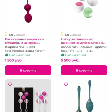
5.0
2 отзыва
5.0
2 отзыва
Вагинальные шарики со
Набор вагинальных
смещеным центром
шариков на дистанционном
тяжести
управлении
Шарики гейши для
набор вагинальных шариков
тренировки мышц Кегеля
на дистанционном
управлении
В наличии: 1 шт.
В наличии: 1 шт.
1 500 pуб.
5 500 pуб.
В корзину
В корзину