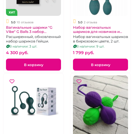
ХИТ
5.0
10 отзывов
5.0
2 отзыва
Вагинальные шарики "G
Набор вагинальных
Vibe" G Balls 3 набор
шариков для новичков и
двойной и одинарный
среднего уровня "Lilo" 2 шт
Расширенный, обновленный
Набор вагинальных шариков
набор шариков Гейши.
в бирюзовом цвете, 2 шт.
В наличии: 3 шт.
В наличии: 9 шт.
4 300 pуб.
1 799 pуб.
В корзину
В корзину