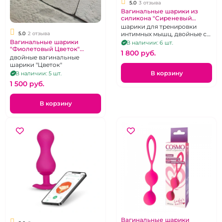
5.0
3 отзыва
Вагинальные шарики из
силикона "Сиреневый
Цветок" двойные
шарики для тренировки
5.0
2 отзыва
интимных мышц, двойные со
смещенным центром
Вагинальные шарики
В наличии: 6 шт.
"Фиолетовый Цветок"
тяжести
1 800 pуб.
двойные со смещенным
двойные вагинальные
центром тяжести
шарики "Цветок"
В корзину
В наличии: 5 шт.
1 500 pуб.
В корзину
Вагинальные шарики