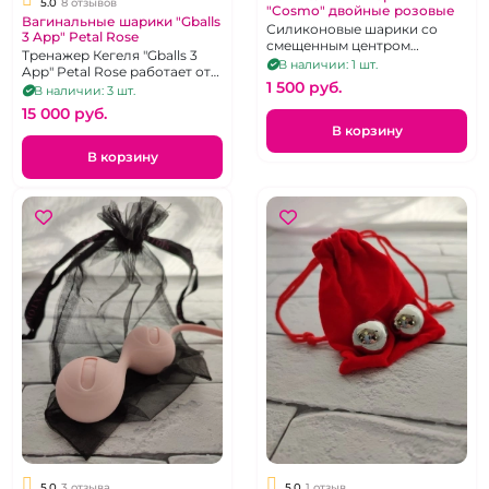
5.0
8 отзывов
"Cosmo" двойные розовые
Вагинальные шарики "Gballs
Силиконовые шарики со
3 App" Petal Rose
смещенным центром
Тренажер Кегеля "Gballs 3
тяжести.
В наличии: 1 шт.
App" Petal Rose работает от
1 500 pуб.
приложения Magic Kegel
В наличии: 3 шт.
15 000 pуб.
В корзину
В корзину
5.0
3 отзыва
5.0
1 отзыв