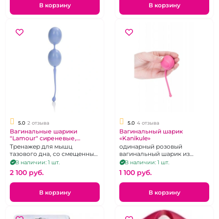
В корзину
В корзину
5.0
2 отзыва
5.0
4 отзыва
Вагинальные шарики
Вагинальный шарик
"Lamour" сиреневые,
«Kanikule»
пластиковые двойные
Тренажер для мышц
одинарный розовый
тазового дна, со смещенным
вагинальный шарик из
центром тяжести
силикона с хвостиком
В наличии: 1 шт.
В наличии: 1 шт.
2 100 pуб.
1 100 pуб.
В корзину
В корзину