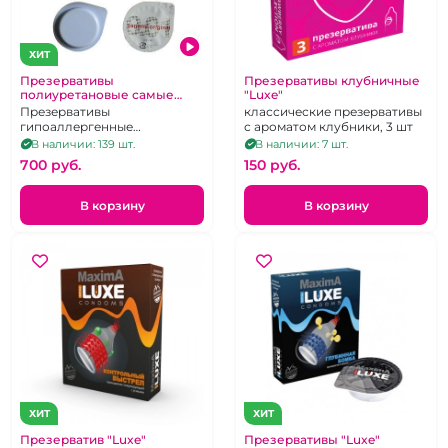
ХИТ
Презервативы
Презервативы клубничные
полиуретановые самые
"Luxe"
тонкие "Sagami" Original 0,01
Презервативы
классические презервативы
мм
гипоаллергенные
с ароматом клубники, 3 шт
полиуретановые самые
В наличии: 139 шт.
В наличии: 7 шт.
чувствительные в мире. Цена
700 pуб.
150 pуб.
за 1 штуку
В корзину
В корзину
ХИТ
ХИТ
Презерватив "Luxe"
Презервативы "Luxe"