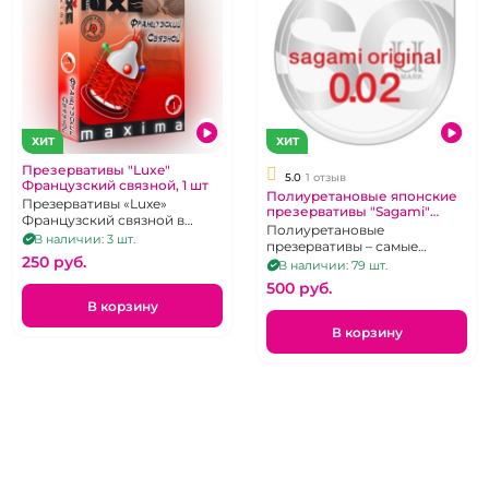
ХИТ
ХИТ
Презервативы "Luxe"
5.0
1 отзыв
Французский связной, 1 шт
Полиуретановые японские
Презервативы «Luxe»
презервативы "Sagami"
Французский связной в
Original 2 микрона
Полиуретановые
упаковке 1 шт.
В наличии: 3 шт.
презервативы – самые
250 pуб.
тонкие в мире, 1 шт
В наличии: 79 шт.
500 pуб.
В корзину
В корзину