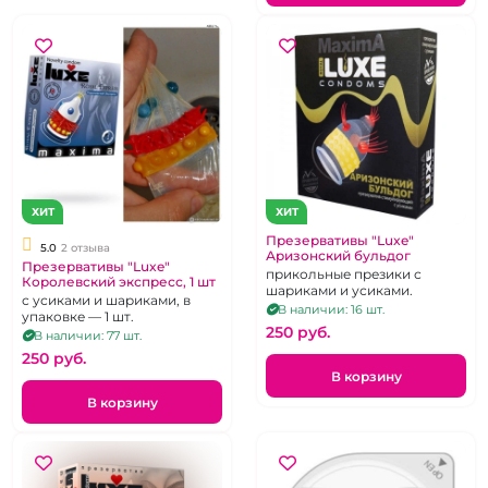
ХИТ
ХИТ
Презервативы "Luxe"
5.0
2 отзыва
Аризонский бульдог
Презервативы "Luxe"
прикольные презики с
Королевский экспресс, 1 шт
шариками и усиками.
с усиками и шариками, в
В наличии: 16 шт.
упаковке — 1 шт.
250 pуб.
В наличии: 77 шт.
250 pуб.
В корзину
В корзину