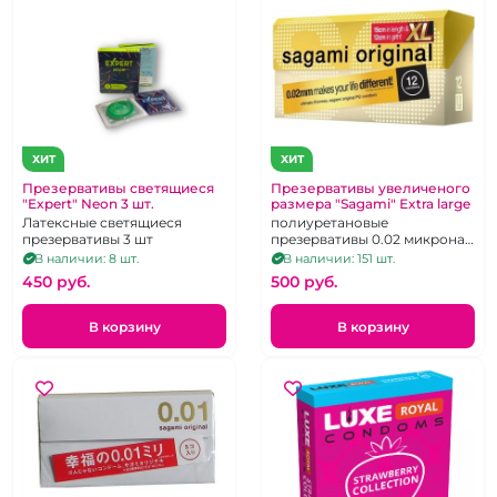
ХИТ
ХИТ
Презервативы светящиеся
Презервативы увеличеного
"Expert" Neon 3 шт.
размера "Sagami" Extra large
Латексные светящиеся
полиуретановые
презервативы 3 шт
презервативы 0.02 микрона
увеличенного размера! Цена
В наличии: 8 шт.
В наличии: 151 шт.
за 1 штуку
450 pуб.
500 pуб.
В корзину
В корзину