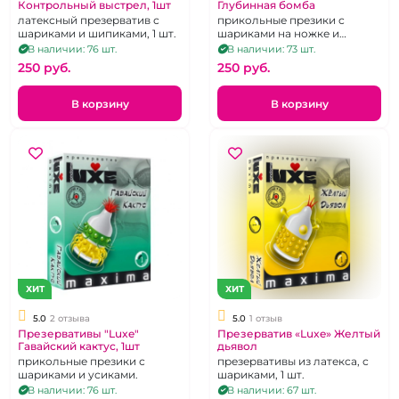
Контрольный выстрел, 1шт
Глубинная бомба
латексный презерватив с
прикольные презики с
шариками и шипиками, 1 шт.
шариками на ножке и
усиками.
В наличии: 76 шт.
В наличии: 73 шт.
250 pуб.
250 pуб.
В корзину
В корзину
ХИТ
ХИТ
5.0
2 отзыва
5.0
1 отзыв
Презервативы "Luxe"
Презерватив «Luxe» Желтый
Гавайский кактус, 1шт
дьявол
прикольные презики с
презервативы из латекса, с
шариками и усиками.
шариками, 1 шт.
В наличии: 76 шт.
В наличии: 67 шт.