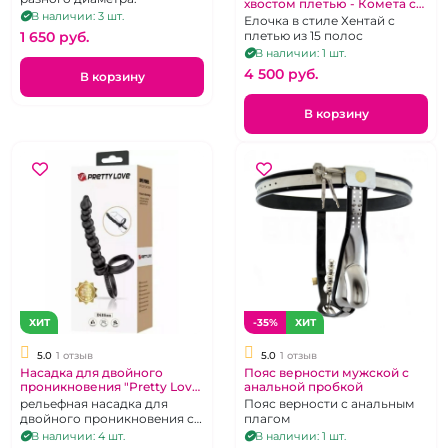
хвостом плетью - Комета с
В наличии: 3 шт.
Пришельцем
Елочка в стиле Хентай с
1 650 pуб.
плетью из 15 полос
В наличии: 1 шт.
4 500 pуб.
В корзину
В корзину
ХИТ
-35%
ХИТ
5.0
1 отзыв
5.0
1 отзыв
Насадка для двойного
Пояс верности мужской с
проникновения "Pretty Love"
анальной пробкой
Dillion
рельефная насадка для
Пояс верности с анальным
двойного проникновения с
плагом
подхватом для мошонки,
В наличии: 4 шт.
В наличии: 1 шт.