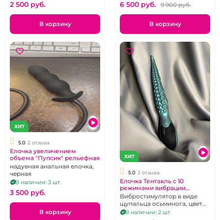
гибкая, черная
2 500 pуб.
6 500 pуб.
9 900 pуб.
В корзину
В корзину
ХИТ
5.0
2 отзыва
Елочка увеличением
ХИТ
объема "Пупсик" рельефная
надувная анальная елочка,
5.0
2 отзыва
черная
Елочка Тентакль с 10
В наличии: 3 шт.
режимами вибрации
3 500 pуб.
"Осьминог"
Вибростимулятор в виде
щупальца осьминога, цвет
хамелеон на USB
В корзину
В наличии: 2 шт.