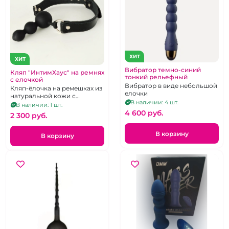
ХИТ
ХИТ
Вибратор темно-синий
Кляп "ИнтимХаус" на ремнях
тонкий рельефный
с елочкой
Вибратор в виде небольшой
Кляп-ёлочка на ремешках из
елочки
натуральной кожи с
В наличии: 4 шт.
лаковыми вставками, не
В наличии: 1 шт.
дышащий
4 600 pуб.
2 300 pуб.
В корзину
В корзину