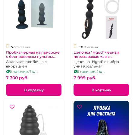
5.0
3 отзыва
5.0
3 отзыва
Пробка черная на присоске
Цепочка "Hgod" черная
с беспроводым пультом
перезаряжаемая с
Shock
колечком
Анальная пробочка с
Цепочка "Hgod" с вибро
вибрацией
универсальная
В наличии: 7 шт.
В наличии: 1 шт.
7 300 pуб.
7 999 pуб.
В корзину
В корзину