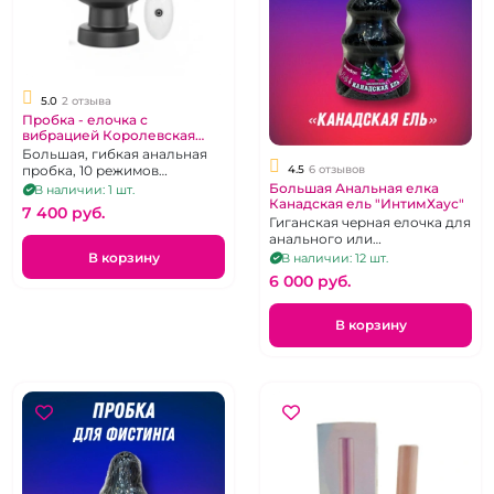
5.0
2 отзыва
Пробка - елочка с
вибрацией Королевская
"LoveToy" крупная
Большая, гибкая анальная
4.5
6 отзывов
пробка, 10 режимов
вибрации
Большая Анальная елка
В наличии: 1 шт.
Канадская ель "ИнтимХаус"
7 400 pуб.
Гиганская черная елочка для
анального или
вагинального фистинга.
В корзину
В наличии: 12 шт.
6 000 pуб.
В корзину