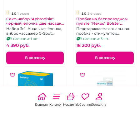
5.0
1 отзыв
5.0
2 отзыва
Секс-набор "Aphrodisia"
Пробка на беспроводном
черный: елочка, две насадки
пульте "Nexus" Bolster
вибро пуля
черная
Набор 3в1. Анальная ёлочка,
Перезаряжаемая анальная
вибромассажёр G-Spot,
пробка - стимулятор
Клиторальный стимулятор в
простаты с вибрацией,
В наличии: 1 шт.
В наличии: 3 шт.
виде лепестков.
изменяемым размером и
4 390 pуб.
18 200 pуб.
Перезаряжаемый.
дистанционным
управлением.
В корзину
В корзину
Главная
Каталог
Корзина
Избранное
Профиль
НОВИНКА
5.0
2 отзыва
5.0
3 отзыва
Аккуратная елочка с
Гибкая анальная цепочка