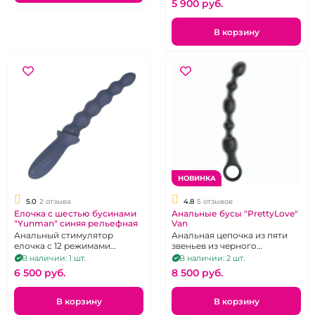
5 900 pуб.
В корзину
НОВИНКА
5.0
2 отзыва
4.8
5 отзывов
Елочка с шестью бусинами
Анальные бусы "PrettyLove"
"Yunman" синяя рельефная
Van
Анальный стимулятор
Анальная цепочка из пяти
елочка с 12 режимами
звеньев из черного
вибрации
силикона.
В наличии: 1 шт.
В наличии: 2 шт.
6 500 pуб.
8 500 pуб.
В корзину
В корзину