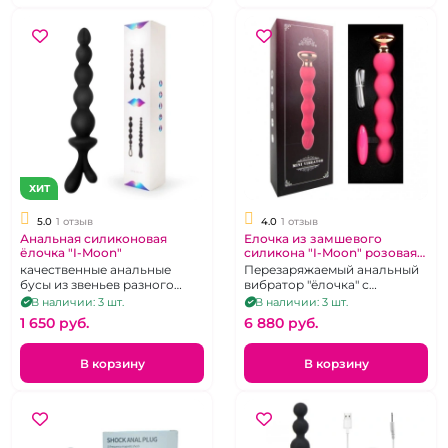
ХИТ
5.0
1 отзыв
4.0
1 отзыв
Анальная силиконовая
Елочка из замшевого
ёлочка "I-Moon"
силикона "I-Moon" розовая
рельефная на д.у пульте
качественные анальные
Перезаряжаемый анальный
бусы из звеньев разного
вибратор "ёлочка" с
диаметра, силиконовые,
возможностью
В наличии: 3 шт.
В наличии: 3 шт.
черные
дистанционного
1 650 pуб.
6 880 pуб.
управления.
В корзину
В корзину