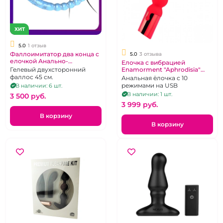
ХИТ
5.0
1 отзыв
Фаллоимитатор два конца с
5.0
3 отзыва
елочкой Анально-
Елочка с вибрацией
Вагинальный
Гелевый двухсторонний
Enamorment "Aphrodisia"
красная
фаллос 45 см.
Анальная ёлочка с 10
режимами на USB
В наличии: 6 шт.
В наличии: 1 шт.
3 500 pуб.
3 999 pуб.
В корзину
В корзину