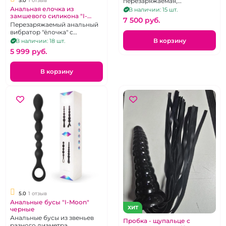
5.0
1 отзыв
перезаряжаемая,
водоупорная анальная
Анальная елочка из
В наличии: 15 шт.
замшевого силикона "I-
ёлочка с дистанционным
7 500 pуб.
Moon" бело-розовое амбре
управлением.
Перезаряжаемый анальный
перезаряжаемая на д/у
вибратор "ёлочка" с
возможностью
В корзину
В наличии: 18 шт.
дистанционного
5 999 pуб.
управления.
В корзину
5.0
1 отзыв
Анальные бусы "I-Moon"
ХИТ
черные
Анальные бусы из звеньев
Пробка - щупальце с
разного диаметра.