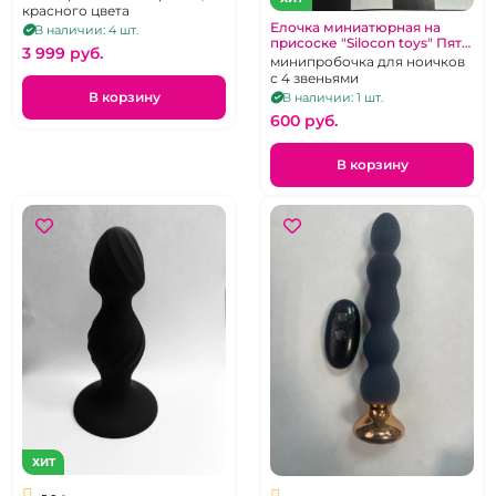
красного цвета
Елочка миниатюрная на
В наличии: 4 шт.
присоске "Silocon toys" Пять
3 999 pуб.
пальчиков черная
минипробочка для ноичков
с 4 звеньями
В корзину
В наличии: 1 шт.
600 pуб.
В корзину
ХИТ