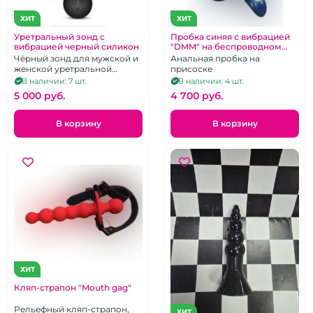
ХИТ
ХИТ
Уретральный зонд с
Пробка синяя с вибрацией
вибрацией черный силикон
"DMM" на беспроводном
пульте
Чёрный зонд для мужской и
Анальная пробка на
женской уретральной
присоске
мастурбации. 7 режимов
В наличии: 7 шт.
В наличии: 4 шт.
вибрации.
5 000 pуб.
4 700 pуб.
В корзину
В корзину
ХИТ
Кляп-страпон "Mouth gag"
Рельефный кляп-страпон,
ХИТ