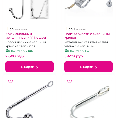
5.0
4 отзыва
5.0
2 отзыва
Крюк анальный
Пояс верности с анальным
металлический "Notabu"
крюком
Классический анальный
металлическая клетка для
крюк из стали для
члена с анальным
использования при бандаже
стимулятором
В наличии: 2 шт.
В наличии: 1 шт.
нижнего
2 600 pуб.
5 499 pуб.
В корзину
В корзину