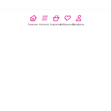
Главная
Каталог
Корзина
Избранное
Профиль
Наши соц
сети:
Если есть
вопросы:
КОНТАКТЫ В МАЙКОПЕ
Пункт выдачи