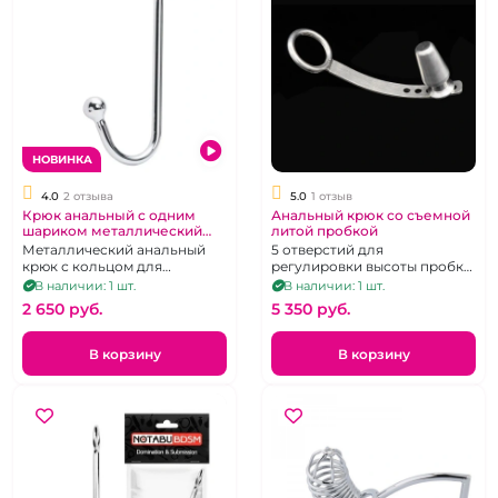
НОВИНКА
4.0
2 отзыва
5.0
1 отзыв
Крюк анальный с одним
Анальный крюк со съемной
шариком металлический
литой пробкой
"Пленник"
Металлический анальный
5 отверстий для
крюк с кольцом для
регулировки высоты пробки,
подвешивания
вес съемной пробки 240 г,
В наличии: 1 шт.
В наличии: 1 шт.
общий вес + ключ - 410 г
2 650 pуб.
5 350 pуб.
В корзину
В корзину