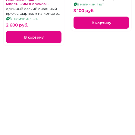
бандажное приспособление
маленьким шариком
В наличии: 1 шт.
«Penthouse» из
для ограничения движения
длинный легкий анальный
3 100 pуб.
медицинской стали
из хирургического сплава,
крюк с шариком на конце и
отполированный до блеска.
колечком для поводка
В наличии: 4 шт.
В корзину
2 600 pуб.
В корзину