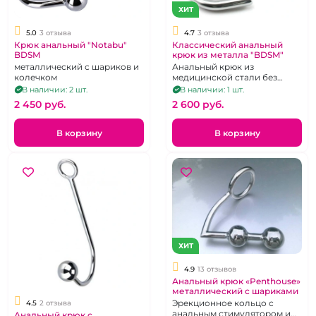
ХИТ
5.0
3 отзыва
4.7
3 отзыва
Крюк анальный "Notabu"
Классический анальный
BDSM
крюк из металла "BDSM"
металлический с шариков и
Анальный крюк из
колечком
медицинской стали без
дополнительной
В наличии: 2 шт.
В наличии: 1 шт.
стимуляции на вершине
2 450 pуб.
2 600 pуб.
В корзину
В корзину
ХИТ
4.9
13 отзывов
Анальный крюк «Penthouse»
металлический с шариками
Эрекционное кольцо с
4.5
2 отзыва
анальным стимулятором и
Анальный крюк с