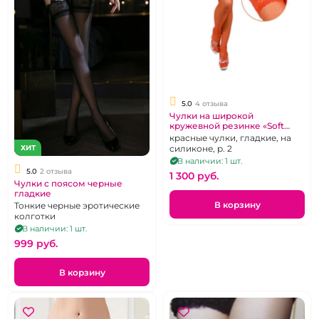
5.0
4 отзыва
Чулки на широкой
кружевной резинке «Soft
Line»
красные чулки, гладкие, на
ХИТ
силиконе, р. 2
В наличии: 1 шт.
5.0
2 отзыва
1 300 pуб.
Чулки с поясом черные
гладкие
В корзину
Тонкие черные эротические
колготки
В наличии: 1 шт.
999 pуб.
В корзину