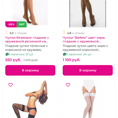
-50%
ХИТ
5.0
2 отзыва
4.8
4 отзыва
Чулки бежевые гладкие с
Чулки "Beileisi" цвет экрю
кружевной резинкой на
гладкие с кружевной
силиконе "Beileisi"
резинкой
Гладкие чулки телесные с
Гладкие чулки цвета экрю с
коронкой из кружева
кружевной коронкой
усиленного двумя полосами
усиленной двумя полосками
В наличии: 31 шт.
В наличии: 24 шт.
силикона, р. 2-3
силикона. Размер 1-3
550 pуб.
1 100 pуб.
1 100 pуб.
В корзину
В корзину