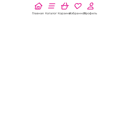
Главная
Каталог
Корзина
Избранное
Профиль
Наши соц
сети:
Если есть
вопросы:
КОНТАКТЫ В НИКЕЛЕ
8 (800) 301-70-69
intimhouse@mail.ru
КАТАЛОГ