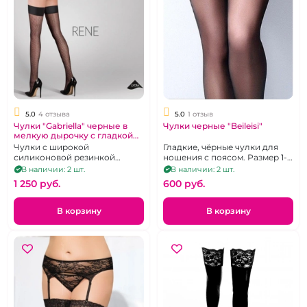
5.0
4 отзыва
5.0
1 отзыв
Чулки "Gabriella" черные в
Чулки черные "Beileisi"
мелкую дырочку с гладкой
резинкой
Чулки с широкой
Гладкие, чёрные чулки для
силиконовой резинкой
ношения с поясом. Размер 1-
черного цвета, р. 1-2
2.
В наличии: 2 шт.
В наличии: 2 шт.
1 250 pуб.
600 pуб.
В корзину
В корзину