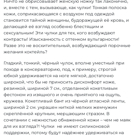
Ничто не обрисовывает женскую ножку так лаконично,
и, вместе с тем, вызывающе, как чулки! Тонкая полоска
кожи, соприкасающаяся с воздухом под одеждой
становится тайной женщины, будоражущей её кровь, и
делающей её взгляд особенно блестящим и
сексуальным! Эти чулки для тех, кого возбуждают
контрасты! Изысканность с оттенком вульгарности!
Разве это не восхитительный, возбуждающий порочные
желания коктейль?
Гладкий, тонкий, чёрный чулок, вполне уместный при
походе в консерваторию, под, к примеру, строгой
юбкой удерживается на ноге мягкой, достаточно
широкой, что бы не приносить дискомфорт коже,
резинкой, шириной 7 см., отделанной кокетливым
фестоном из изящного и очень приятного на ощупь,
кружева. Кокетливый бант из чёрной атласной ленты,
шириной 2 см. украшен ниткой мелких жемчужин
скреплённой крупным, мерцающим стразом. В
сочетании с нежностью обнаженной кожи – чем не маяк
для их взгляда?! Чулки не имеют силиконовой
поддержки, потому будут надёжнее удерживаться на