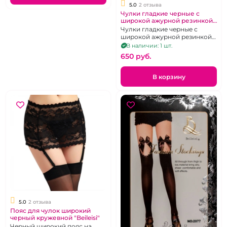
5.0
2 отзыва
Чулки гладкие черные с
широкой ажурной резинкой
размер XS-M (40-44)
Чулки гладкие черные с
широкой ажурной резинкой
размер XS-M (40-44)
В наличии: 1 шт.
650 pуб.
В корзину
5.0
2 отзыва
Пояс для чулок широкий
черный кружевной "Beileisi"
Черный широкий пояс на