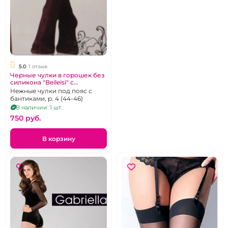
5.0
1 отзыв
Черные чулки в горошек без
силикона "Beileisi" с
бантиками на резинке
Нежные чулки под пояс с
бантиками, р. 4 (44-46)
В наличии: 1 шт.
750 pуб.
В корзину