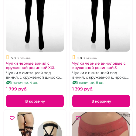
5.0
3 отзыва
5.0
3 отзыва
Чулки черные винил с
Чулки черные виниловые с
кружевной резинкой XXL
кружевной резинкой S
Чулки с имитацией под
Чулки с имитацией под
винил, с кружевной широко
винил, с кружевной широко
резинкой на силиконовой
резинкой на силиконовой
В наличии: 4 шт.
В наличии: 8 шт.
основе
основе
1 799 pуб.
1 399 pуб.
В корзину
В корзину