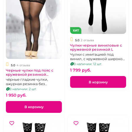
ХИТ
5.0
2 отзыва
Чулки черные виниловые с
кружевной резинкой L
Чулки с имитацией под
винил, с кружевной широкой
резинкой на силиконовой
В наличии: 12 шт.
5.0
4 отзыва
основе
1 799 pуб.
Черные чулки под пояс с
кружевной резинкой
«SoftLine».
чёрные гладкие чулки,
В корзину
ажурная резинка без
силикона, р. 6.
В наличии: 2 шт.
1 950 pуб.
В корзину