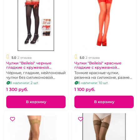
5.0
2 отзыва
5.0
2 отзыва
Чулки "Beileisi" черные
Чулки "Beileisi" красные
гладкие с кружевной
гладкие с кружевной
красной резинкой бантом и
резинкой
Чёрные, гладкие, нейлоновый
Тонкие красные чулки,
бусами без силикона р 2-3
чулки без силиконовой
резинка на силиконе, размер
поддержки с коронкой
2-3
В наличии: 2 шт.
В наличии: 10 шт.
украшенной красным
1 300 pуб.
1 100 pуб.
кружевом.Размер 1-2
В корзину
В корзину