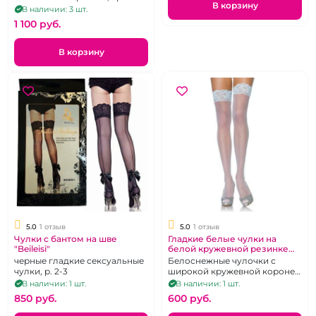
В корзину
(38-40)
В наличии: 3 шт.
1 100 pуб.
В корзину
5.0
1 отзыв
5.0
1 отзыв
Чулки с бантом на шве
Гладкие белые чулки на
"Beileisi"
белой кружевной резинке
"CindyLove"
черные гладкие сексуальные
Белоснежные чулочки с
чулки, р. 2-3
широкой кружевной короне
на силиконе, р 40-48
В наличии: 1 шт.
В наличии: 1 шт.
850 pуб.
600 pуб.