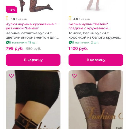
-16%
5.0
1 отзыв
4.0
1 отзыв
Чулки черные кружевные с
Белые чулки "Beileisi"
резинкой "Beileisi"
гладкие с кружевной
резинкой на силиконе р 2-3
Чёрные, сетчатые чулки с
Тонкие, белый чулки с
цветочным орнаментом для
коронкой из белого кружева
ношения с поясом, р 3-4
усиленного силиконом.
В наличии: 19 шт.
В наличии: 2 шт.
Размер 2-3
799 pуб.
1 100 pуб.
950 pуб.
В корзину
В корзину