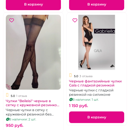
В корзину
В корзину
5.0
3 отзыва
Черные фантазийные чулки
Gala с гладкой резинкой
Черные чулки с гладкой
резинкой на силиконе
5.0
1 отзыв
В наличии: 1 шт.
Чулки "Beileisi" черные в
сетку с кружевной резинкой
1 150 pуб.
без силикона р 2-3
Черные чулки в сетку с
кружевной резинкой без
В корзину
силикона
В наличии: 2 шт.
950 pуб.