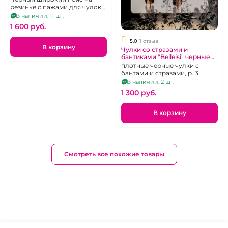
резинке с пажами для чулок,
р. 46-48
В наличии: 11 шт.
1 600 pуб.
5.0
1 отзыв
В корзину
Чулки со стразами и
бантиками "Beileisi" черные
плотные
плотные черные чулки с
бантами и стразами, р. 3
В наличии: 2 шт.
1 300 pуб.
В корзину
Смотреть все похожие товары