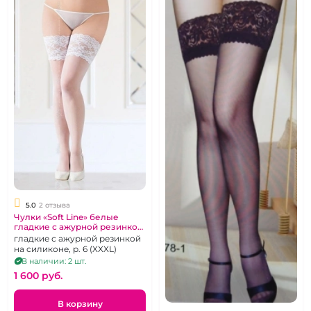
5.0
2 отзыва
Чулки «Soft Line» белые
гладкие с ажурной резинкой
на силиконе
гладкие с ажурной резинкой
на силиконе, р. 6 (XXXL)
В наличии: 2 шт.
1 600 pуб.
В корзину