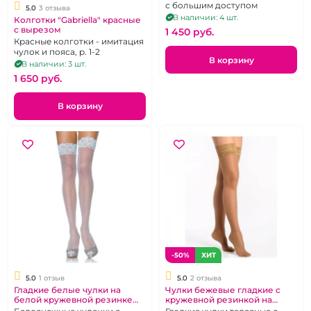
с большим доступом
5.0
3 отзыва
В наличии: 4 шт.
Колготки "Gabriella" красные
с вырезом
1 450 pуб.
Красные колготки - имитация
чулок и пояса, р. 1-2
В корзину
В наличии: 3 шт.
1 650 pуб.
В корзину
-50%
ХИТ
5.0
1 отзыв
5.0
2 отзыва
Гладкие белые чулки на
Чулки бежевые гладкие с
белой кружевной резинке
кружевной резинкой на
"CindyLove"
силиконе "Beileisi"