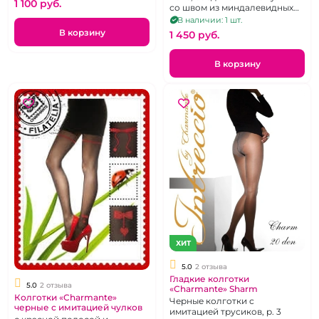
1 100 pуб.
со швом из миндалевидных
вырезов, р. 42-44
В наличии: 1 шт.
В корзину
1 450 pуб.
В корзину
ХИТ
5.0
2 отзыва
Гладкие колготки
5.0
2 отзыва
«Charmante» Sharm
Колготки «Charmante»
Черные колготки с
черные с имитацией чулков
имитацией трусиков, р. 3