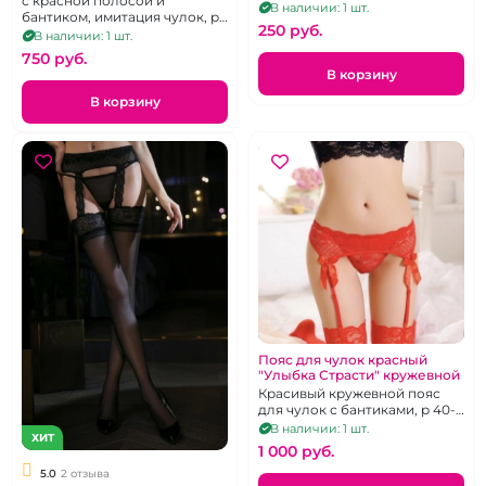
с красной полосой и
В наличии: 1 шт.
бантиком, имитация чулок, р.
250 pуб.
48 – 50
В наличии: 1 шт.
750 pуб.
В корзину
В корзину
Пояс для чулок красный
"Улыбка Страсти" кружевной
Красивый кружевной пояс
для чулок с бантиками, р 40-
42
В наличии: 1 шт.
ХИТ
1 000 pуб.
5.0
2 отзыва