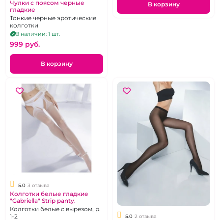
Чулки с поясом черные
В корзину
гладкие
Тонкие черные эротические
колготки
В наличии: 1 шт.
999 pуб.
В корзину
5.0
3 отзыва
Колготки белые гладкие
"Gabriella" Strip panty.
Колготки белые с вырезом, р.
1-2
5.0
2 отзыва