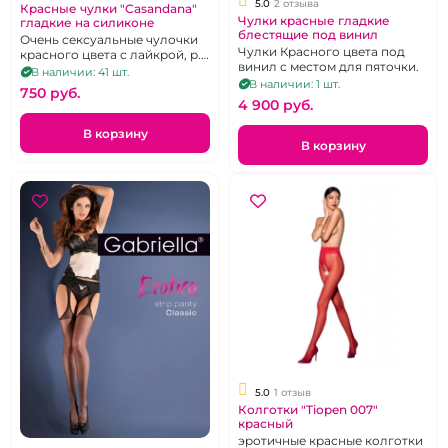
5.0
2 отзыва
Красные чулки "Casandana"
Чулки красные гладкие
гладкие на силиконе
блестящие под винил
Очень сексуальные чулочки
Чулки Красного цвета под
красного цвета с лайкрой, р.
винил с местом для пяточки.
3 - 5
В наличии: 41 шт.
В наличии: 1 шт.
750 pуб.
4 900 pуб.
В корзину
В корзину
5.0
1 отзыв
Колготки "Tiopen 007"
красный
эротичные красные колготки