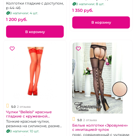
Колготки гладкие с доступом,
В наличии: 8 шт.
р 44-46
1 350 pуб.
В наличии: 4 шт.
1 200 pуб.
В корзину
В корзину
5.0
2 отзыва
Чулки "Beileisi" красные
гладкие с кружевной
5.0
2 отзыва
резинкой
Тонкие красные чулки,
Белые колготки «Эровумен»
резинка на силиконе, размер
с имитацией чулок
2-3
В наличии: 10 шт.
пояс, соединенный с чулками