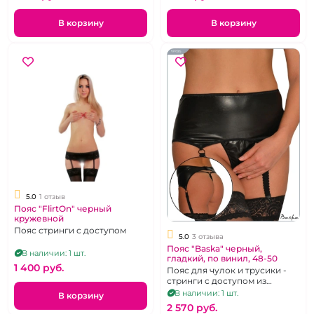
В корзину
В корзину
5.0
1 отзыв
Пояс "FlirtOn" черный
кружевной
Пояс стринги с доступом
5.0
3 отзыва
Пояс "Baska" черный,
В наличии: 1 шт.
гладкий, по винил, 48-50
1 400 pуб.
Пояс для чулок и трусики -
стринги с доступом из
экокожи, р. 48-50.
В наличии: 1 шт.
В корзину
2 570 pуб.