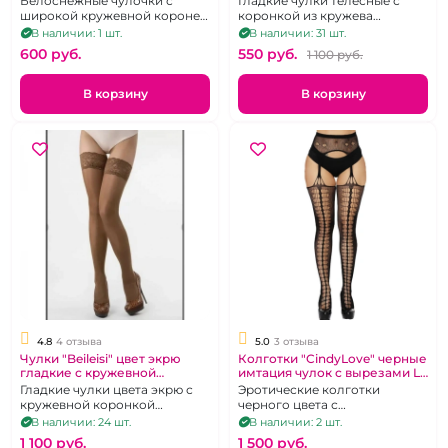
Белоснежные чулочки с
Гладкие чулки телесные с
широкой кружевной короне
коронкой из кружева
на силиконе, р 40-48
усиленного двумя полосами
В наличии: 1 шт.
В наличии: 31 шт.
силикона, р. 2-3
600 pуб.
550 pуб.
1 100 pуб.
В корзину
В корзину
4.8
4 отзыва
5.0
3 отзыва
Чулки "Beileisi" цвет экрю
Колготки "CindyLove" черные
гладкие с кружевной
имтация чулок с вырезами L-
резинкой
2XL
Гладкие чулки цвета экрю с
Эротические колготки
кружевной коронкой
черного цвета с
усиленной двумя полосками
вырезами.Размер 48-50
В наличии: 24 шт.
В наличии: 2 шт.
силикона. Размер 1-3
1 100 pуб.
1 500 pуб.