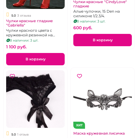
Чулки красные "CindyLove"
гладкие
Алые чулочки, 15 Den на
5.0
3 отзыва
силиконе 1/2.3/4.
Чулки красные гладкие
В наличии: 3 шт.
"Gabriella"
600 pуб.
Чулки красного цвета с
кружевной резинкой на
силиконе, р. 1-2
В корзину
В наличии: 3 шт.
1 100 pуб.
В корзину
ХИТ
Маска кружевная лисичка
5.0
1 отзыв