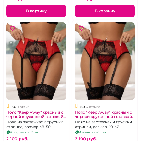
В корзину
В корзину
5.0
1 отзыв
5.0
3 отзыва
Пояс "Keep Away" красный с
Пояс "Keep Away" красный с
черной кружевной вставкой,
черной кружевной вставкой,
48-50
52-54
Пояс на застёжках и трусики
Пояс на застёжках и трусики
стринги, размер 48-50
стринги, размер 40-42
В наличии: 2 шт.
В наличии: 1 шт.
2 100 pуб.
2 100 pуб.