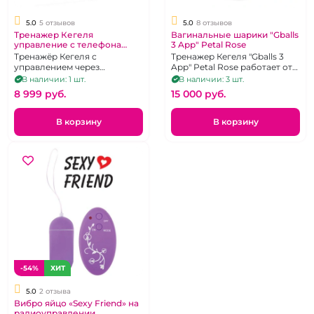
5.0
5 отзывов
5.0
8 отзывов
Тренажер Кегеля
Вагинальные шарики "Gballs
управление с телефона
3 App" Petal Rose
"Magic Vini" розовый
Тренажёр Кегеля с
Тренажер Кегеля "Gballs 3
управлением через
App" Petal Rose работает от
приложение
приложения Magic Kegel
В наличии: 1 шт.
В наличии: 3 шт.
8 999 pуб.
15 000 pуб.
В корзину
В корзину
-54%
ХИТ
5.0
2 отзыва
Вибро яйцо «Sexy Friend» на
радиоуправлении