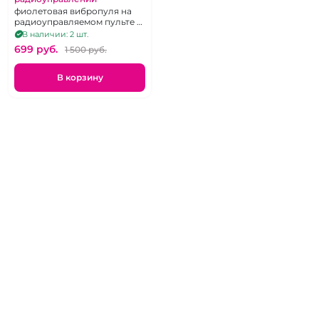
фиолетовая вибропуля на
радиоуправляемом пульте с
10 режимами
В наличии: 2 шт.
699 pуб.
1 500 pуб.
В корзину