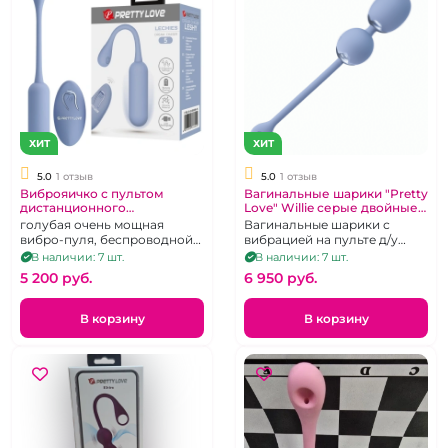
ХИТ
ХИТ
5.0
1 отзыв
5.0
1 отзыв
Виброяичко с пультом
Вагинальные шарики "Pretty
дистанционного
Love" Willie серые двойные
управления "Pretty Love"
на пульте
голубая очень мощная
Вагинальные шарики с
вибро-пуля, беспроводной
вибрацией на пульте д/у
пульт ДУ, 12 режимов
перезаряжаемые.
В наличии: 7 шт.
В наличии: 7 шт.
5 200 pуб.
6 950 pуб.
В корзину
В корзину