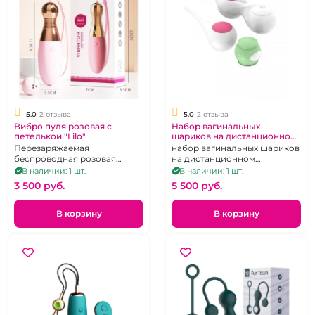
5.0
2 отзыва
5.0
2 отзыва
Вибро пуля розовая с
Набор вагинальных
петелькой "Lilo"
шариков на дистанционном
управлении
Перезаряжаемая
набор вагинальных шариков
беспроводная розовая
на дистанционном
вибропуля с петелькой на
управлении
В наличии: 1 шт.
В наличии: 1 шт.
руку.
3 500 pуб.
5 500 pуб.
В корзину
В корзину