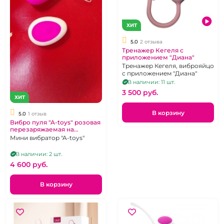
ХИТ
5.0
2 отзыва
Тренажер Кегеля с
приложением "Диана"
Тренажер Кегеля, виброяйцо
с приложением "Диана"
В наличии: 11 шт.
3 500 pуб.
ХИТ
В корзину
5.0
1 отзыв
Вибро пуля "A-toys" розовая
перезаряжаемая на
дистанционном управлении
Мини вибратор "A-toys"
В наличии: 2 шт.
4 600 pуб.
В корзину