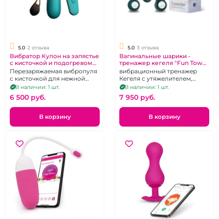
5.0
2 отзыва
5.0
3 отзыва
Вибратор Кулон на запястье
Вагинальные шарики -
с кисточкой и подогревом
тренажер кегеля "Fun Town"
на дистанционном
Crystal Duo
Перезаряжаемая вибропуля
вибрационный тренажер
управлении "We Love"
с кисточкой для нежной
Кегеля с утяжелителем,
стимуляции и функцией
одинарный шарик в
В наличии: 1 шт.
В наличии: 1 шт.
подогрева. Дистанционное
комплекте, темно-зеленый,
6 500 pуб.
7 950 pуб.
управление.
перезаряжаемый
В корзину
В корзину