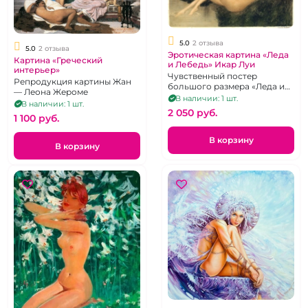
5.0
2 отзыва
5.0
2 отзыва
Эротическая картина «Леда
Картина «Греческий
и Лебедь» Икар Луи
интерьер»
Чувственный постер
Репродукция картины Жан
большого размера «Леда и
— Леона Жероме
Лебедь»
В наличии: 1 шт.
В наличии: 1 шт.
2 050 pуб.
1 100 pуб.
В корзину
В корзину