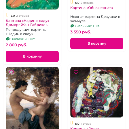
5.0
2 отзыва
Картина «Обнаженная»
5.0
2 отзыва
Нежная картина Девушки в
Картина «Надин в саду»
жемчуге
Домерг Жан-Габриэль
В наличии: 1 шт.
Репродукция картины
3 550 pуб.
«Надин в саду»
В наличии: 1 шт.
В корзину
2 800 pуб.
В корзину
5.0
1 отзыв
Картина «Дева»