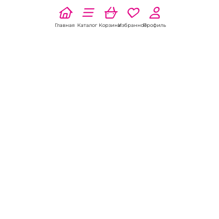
Главная
Каталог
Корзина
Избранное
Профиль
Наши соц
сети:
Если есть
вопросы:
КОНТАКТЫ В НИКЕЛЕ
8 (800) 301-70-69
intimhouse@mail.ru
КАТАЛОГ