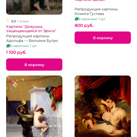
Репродукция картины
Климта Густава
В наличии: 1 шт.
5.0
1 отзыв
800 pуб.
Картина "Девушка,
защищающаяся от Эроса"
Репродукция картины
В корзину
Адольфа — Вильяма Бугро
В наличии: 1 шт.
1 100 pуб.
В корзину