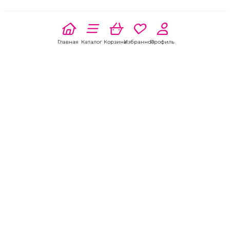
Главная
Каталог
Корзина
Избранное
Профиль
Наши соц
сети:
Если есть
вопросы:
КОНТАКТЫ В НИКЕЛЕ
8 (800) 301-70-69
intimhouse@mail.ru