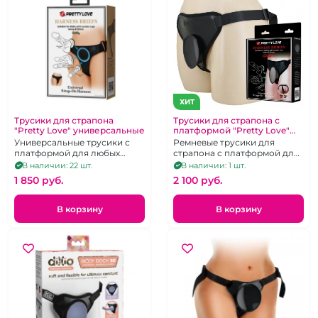
ХИТ
Трусики для страпона
Трусики для страпона с
"Pretty Love" универсальные
платформой "Pretty Love"
Caludio1 черные
Универсальные трусики с
Ремневые трусики для
платформой для любых
страпона с платформой для
фаллосов и пробок с
любых фаллосов и пробок
В наличии: 22 шт.
В наличии: 1 шт.
присоской до 90мм в
на присоске
1 850 pуб.
2 100 pуб.
диаметре.
В корзину
В корзину