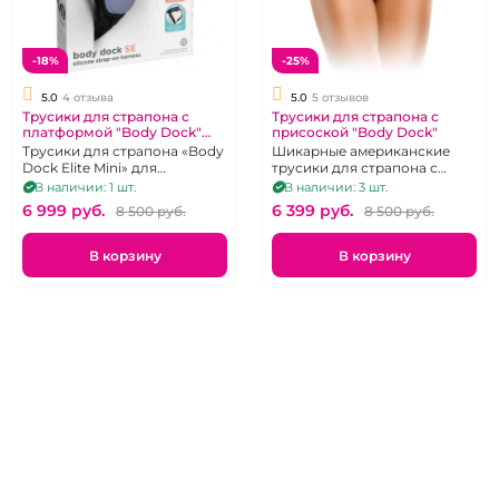
-18%
-25%
5.0
4 отзыва
5.0
5 отзывов
Трусики для страпона с
Трусики для страпона с
платформой "Body Dock"
присоской "Body Dock"
силиконовое крепление
Трусики для страпона «Body
Шикарные американские
Dock Elite Mini» для
трусики для страпона с
фаллосов с присосокой,
платформой
В наличии: 1 шт.
В наличии: 3 шт.
цвет черный
6 999 pуб.
6 399 pуб.
8 500 pуб.
8 500 pуб.
В корзину
В корзину