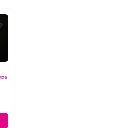
ера
я