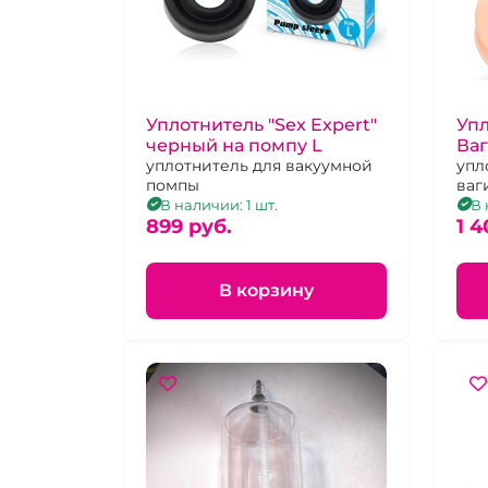
Уплотнитель "Sex Expert"
Уп
черный на помпу L
Ваг
уплотнитель для вакуумной
ко
упл
помпы
ваг
В наличии: 1 шт.
В 
899 pуб.
1 4
В корзину