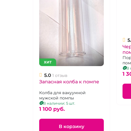
5
Че
по
Пор
ХИТ
по
В 
1 3
5.0
1 отзыв
Запасная колба к помпе
Колба для вакуумной
мужской помпы
В наличии: 5 шт.
1 100 pуб.
В корзину