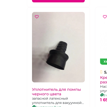
Х
5
Кр
раз
"П
Нас
Уплотнитель для помпы
ул
черного цвета
кро
В 
запасной латексный
рас
1 6
уплотнитель для вакуумной
пещ
помпы
В наличии: 8 шт.