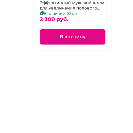
c тингл эффектом "Big
Эффективный мужской крем
для увеличения полового
Pen"
члена с Tingle-эффектом, 50 г
В наличии: 22 шт.
2 300 pуб.
В корзину