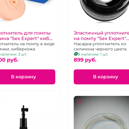
лотнитель для помпы
Эластичный уплотнит
ина "Sex Expert" кибер
на помпу "Sex Expert"
жа
отнитель на помпу в виде
черный
Насадка-уплотнитель из
инки, киберкожа
силикона черного цвета.
наличии: 3 шт.
В наличии: 1 шт.
00 pуб.
899 pуб.
В корзину
В корзину