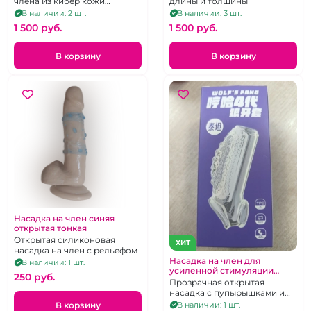
члена из кибер кожи
длины и толщины
темного цвета.
В наличии: 2 шт.
В наличии: 3 шт.
1 500 pуб.
1 500 pуб.
В корзину
В корзину
Насадка на член синяя
открытая тонкая
Открытая силиконовая
ХИТ
насадка на член с рельефом
Насадка на член для
В наличии: 1 шт.
усиленной стимуляции
250 pуб.
зоны G "Wolf s"
Прозрачная открытая
насадка с пупырышками и
подхватом мошонки
В корзину
В наличии: 1 шт.