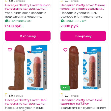
5.0
2 отзыва
5.0
1 отзыв
Насадка "Pretty Love" Bunion
Насадка "Pretty Love" Osmar
телесная с кольцом для
телесная с клиторальным
мошонки удлинение на 25
стимулятором
Увеличивающая насадка с
Насадка с увеличением
мм
подхватом на мошонке.
размера и клиторальным
стимулятором с вибрацией.
В наличии: 3 шт.
В наличии: 2 шт.
1 500 pуб.
2 000 pуб.
В корзину
В корзину
ХИТ
5.0
1 отзыв
5.0
1 отзыв
Насадка "Pretty Love" Hani
Насадка "Pretty Love" Gerd
телесная с кольцом для
удлиняет на 7.6 см
мошонки
Насадка для увеличения
реалистичная с увеличением