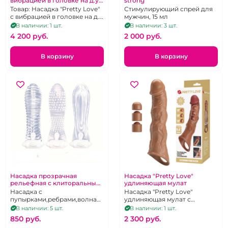
вибрацией в головке на д.у
strong"
пульте
Товар: Насадка "Pretty Love"
Стимулирующий спрей для
с вибрацией в головке на д.у
мужчин, 15 мл
пульте
В наличии: 1 шт.
В наличии: 3 шт.
4 200 pуб.
2 000 pуб.
В корзину
В корзину
Насадка прозрачная
Насадка "Pretty Love"
рельефная с клиторальным
удлиняющая мулат
стимулятором, рельеф в
Насадка с
Насадка "Pretty Love"
ассортименте
пупырками,ребрами,волнами
удлиняющая мулат с
в ассортименте
отверстием для мошонки
В наличии: 5 шт.
В наличии: 1 шт.
850 pуб.
2 300 pуб.