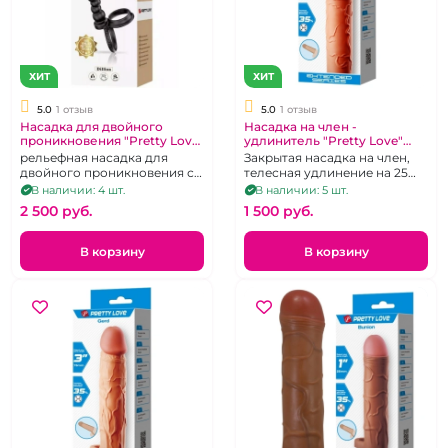
ХИТ
ХИТ
5.0
1 отзыв
5.0
1 отзыв
Насадка для двойного
Насадка на член -
проникновения "Pretty Love"
удлинитель "Pretty Love"
Dillion
Nile
рельефная насадка для
Закрытая насадка на член,
двойного проникновения с
телесная удлинение на 25
подхватом для мошонки,
мм
В наличии: 4 шт.
В наличии: 5 шт.
гибкая, черная
2 500 pуб.
1 500 pуб.
В корзину
В корзину