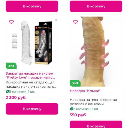
В корзину
В корзину
ХИТ
Закрытая насадка на член
"Pretty love" прозрачная с
отверстием для мошонки
Комфортная не спадающая
ХИТ
насадка на член закрытого
типа для увеличения члена в
Насадка "Клыки"
В наличии: 1 шт.
длину
2 300 pуб.
Насадка на член открытая
розовая с клыками
В корзину
В наличии: 1 шт.
550 pуб.
В корзину