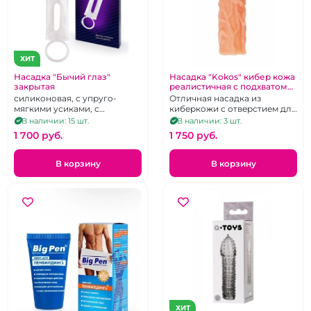
ХИТ
Насадка "Бычий глаз"
Насадка "Kokos" кибер кожа
закрытая
реалистичная с подхватом
для мошонки
силиконовая, с упруго-
Отличная насадка из
мягкими усиками, с
киберкожи с отверстием для
подхватом мошонки
мошонки.
В наличии: 15 шт.
В наличии: 3 шт.
1 700 pуб.
1 750 pуб.
В корзину
В корзину
ХИТ