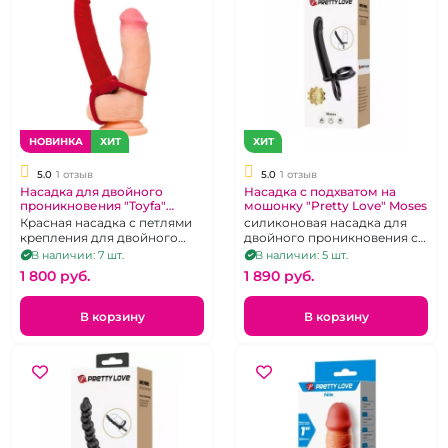
НОВИНКА
ХИТ
ХИТ
5.0
1 отзыв
5.0
1 отзыв
Насадка для двойного
Насадка с подхватом на
проникновения "Toyfa"
мошонку "Pretty Love" Moses
красная с петлями
Красная насадка с петлями
силиконовая насадка для
крепления
крепления для двойного
двойного проникновения с
проникновения
подхватом для мошонки,
В наличии: 7 шт.
В наличии: 5 шт.
гибкая, черная
1 800 pуб.
1 890 pуб.
В корзину
В корзину