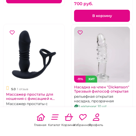
700 pуб.
В корзину
-11%
ХИТ
Насадка на член "Dickenson"
5.0
1 отзыв
Трезвый философ открытая
Массажер простаты для
рельефная открытая
ношения с фиксацией к
насадка, прозрачная
члену
Массажер простаты с
В наличии: 10 шт.
кольцом на ствол и под
799 pуб.
мошонку, стимулятор для
890 pуб.
В наличии: 3 шт.
двойного проникновения,
7 500 pуб.
черного цвета,
В корзину
Главная
Каталог
Корзина
Избранное
Профиль
перезаряжаемый
В корзину