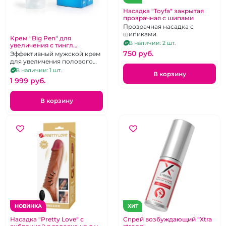
Насадка "Toyfa" закрытая
прозрачная с шипами
Прозрачная насадка с
шипиками.
Крем "Big Pen" для
В наличии: 2 шт.
увеличения с тингл
эффектом
750 pуб.
Эффективный мужской крем
для увеличения полового
члена с Tingle-эффектом, 25г
В наличии: 1 шт.
В корзину
1 999 pуб.
В корзину
НОВИНКА
ХИТ
Насадка "Pretty Love" с
Спрей возбуждающий "Xtra