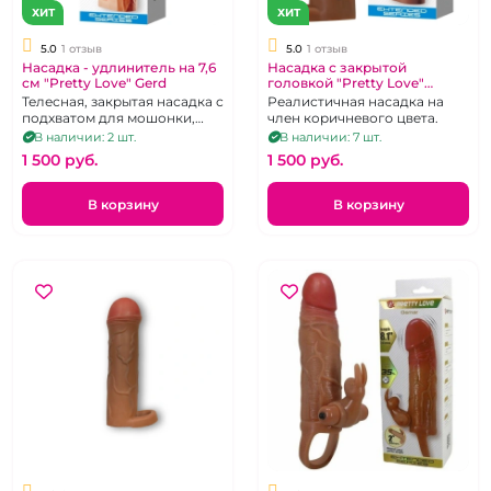
ХИТ
ХИТ
5.0
1 отзыв
5.0
1 отзыв
Насадка - удлинитель на 7,6
Насадка с закрытой
см "Pretty Love" Gerd
головкой "Pretty Love"
Bunion телесная с кольцом
Телесная, закрытая насадка с
Реалистичная насадка на
для мошонки удлинение на
подхватом для мошонки,
член коричневого цвета.
25 мм
увеличение на 76 мм
В наличии: 2 шт.
В наличии: 7 шт.
1 500 pуб.
1 500 pуб.
В корзину
В корзину