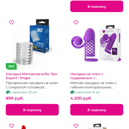
В корзину
ХИТ
Насадка Мягкая резьба "Sex
Насадка на член с
Expert" Shape
подвижным с
клиторальным вибратором
Прозрачная насадка на член
Мягкая насадка на член с
"Romance" фиолетовая
с открытой головкой
гибким клиторальным
ребристая
отростком с вибрацией,
В наличии: 22 шт.
В наличии: 6 шт.
перезаряжаемая
899 pуб.
4 200 pуб.
В корзину
В корзину