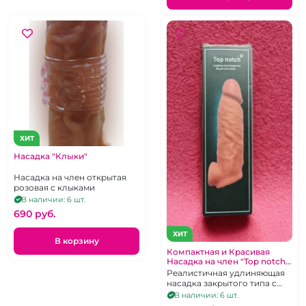
ХИТ
Насадка "Клыки"
Насадка на член открытая
розовая с клыками
В наличии: 6 шт.
690 pуб.
ХИТ
В корзину
Компактная и Красивая
Насадка на член "Top notch"
закрытая реалистичная с
Реалистичная удлиняющая
подхватом мошонки
насадка закрытого типа с
отверстием для мошонки.
В наличии: 6 шт.