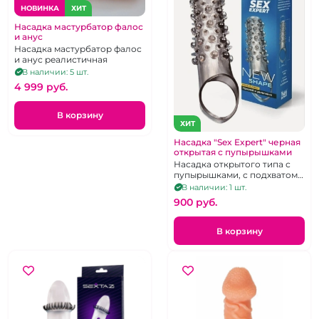
НОВИНКА
ХИТ
Насадка мастурбатор фалос
и анус
Насадка мастурбатор фалос
и анус реалистичная
В наличии: 5 шт.
4 999 pуб.
В корзину
ХИТ
Насадка "Sex Expert" черная
открытая с пупырышками
Насадка открытого типа с
пупырышками, с подхватом
для мошонки.
В наличии: 1 шт.
900 pуб.
В корзину