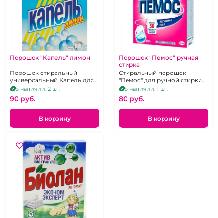
Порошок "Капель" лимон
Порошок "Пемос" ручная
стирка
Порошок стиральный
Стиральный порошок
универсальный Капель для
"Пемос" для ручной стирки
цветного и белого белья 400
отлично
В наличии: 2 шт.
В наличии: 1 шт.
г
отстирываетразличные
90 pуб.
80 pуб.
загрязнения.
В корзину
В корзину