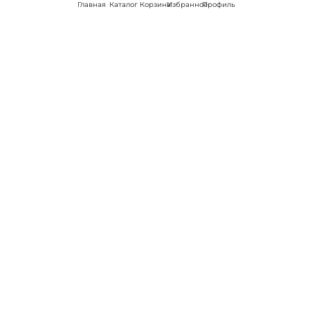
Главная
Каталог
Корзина
Избранное
Профиль
Наши соц
сети:
Если есть
вопросы:
КОНТАКТЫ В НИКЕЛЕ
8 (800) 301-70-69
intimhouse@mail.ru
КАТАЛОГ
Подарки и сувениры